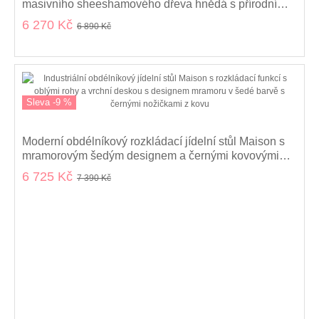
masivního sheeshamového dřeva hnědá s přírodní
kresbou 135 cm
6 270 Kč
6 890 Kč
Sleva -9 %
Moderní obdélníkový rozkládací jídelní stůl Maison s
mramorovým šedým designem a černými kovovými
nožičkami 120-160 cm
6 725 Kč
7 390 Kč