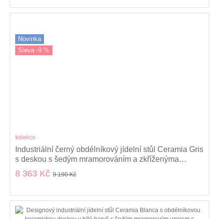
Novinka
Sleva -9 %
kolekce
Industriální černý obdélníkový jídelní stůl Ceramia Gris
s deskou s šedým mramorováním a zkříženýma
nohama 180 cm
8 363 Kč
9 190 Kč