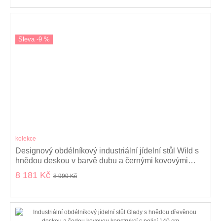
Sleva -9 %
kolekce
Designový obdélníkový industriální jídelní stůl Wild s
hnědou deskou v barvě dubu a černými kovovými
nožičkami 160cm
8 181 Kč
8 990 Kč