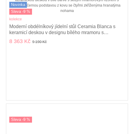
Novinka
Sleva -9 %
kolekce
Moderní obdélníkový jídelní stůl Ceramia Blanca s
keramicí deskou v designu bílého mramoru s
překříženýma nohama 180 cm
8 363 Kč
9 190 Kč
Sleva -9 %