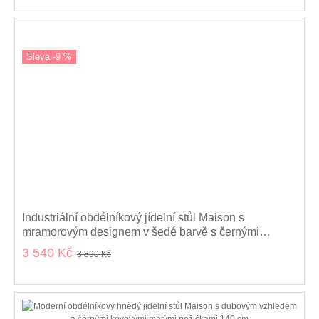
Sleva -9 %
Industriální obdélníkový jídelní stůl Maison s
mramorovým designem v šedé barvě s černými
kovovými nožičkami 140 cm
3 540 Kč
3 890 Kč