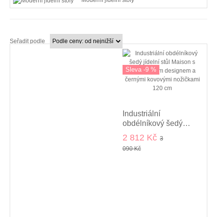
Moderní jídelní stoly
Seřadit podle
Sleva -9 %
Industriální
obdélníkový šedý
jídelní stůl Maison s
2 812 Kč
3
mramorovým
090 Kč
designem a černými
kovovými nožičkami
120 cm