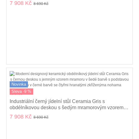
nohama 160 cm
7 908 Kč
8 690 Kč
Novinka
Sleva -9 %
kolekce
Industriální černý jídelní stůl Ceramia Gris s
obdélníkovou deskou s šedým mramorovým vzorem a
zkříženýma nohama 160 cm
7 908 Kč
8 690 Kč