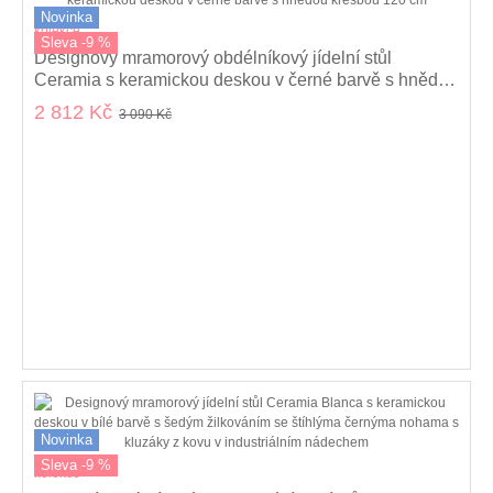
Novinka
kolekce
Sleva -9 %
Designový mramorový obdélníkový jídelní stůl
Ceramia s keramickou deskou v černé barvě s hnědou
kresbou 120 cm
2 812 Kč
3 090 Kč
Novinka
Sleva -9 %
kolekce