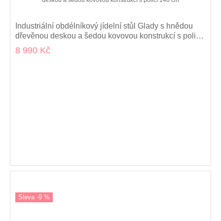
Industriální obdélníkový jídelní stůl Glady s hnědou
dřevěnou deskou a šedou kovovou konstrukcí s policí
140 cm
8 990 Kč
Sleva -9 %