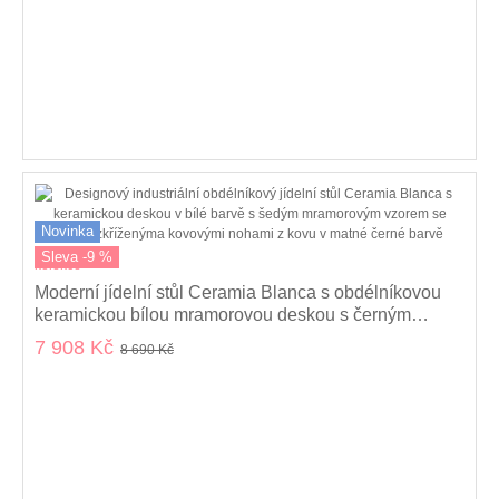
Novinka
Sleva -9 %
kolekce
Moderní jídelní stůl Ceramia Blanca s obdélníkovou
keramickou bílou mramorovou deskou s černým
zkříženýma nohama 160 cm
7 908 Kč
8 690 Kč