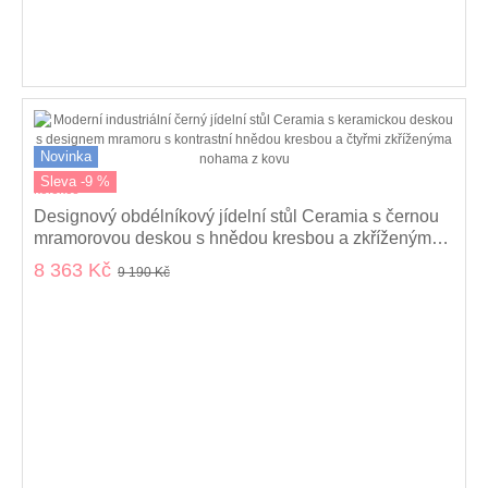
Novinka
Sleva -9 %
kolekce
Designový obdélníkový jídelní stůl Ceramia s černou
mramorovou deskou s hnědou kresbou a zkříženýma
nohama 180 cm
8 363 Kč
9 190 Kč