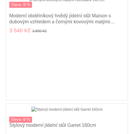
Sleva -9 %
Moderní obdélníkový hnědý jídelní stůl Maison s
dubovým vzhledem a černými kovovými matými
nožičkami 140 cm
3 540 Kč
3 890 Kč
sestava
Sleva -9 %
Stylový moderní jídelní stůl Garret 160cm