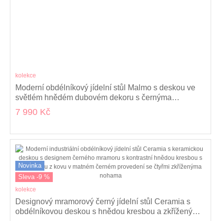
kolekce
Moderní obdélníkový jídelní stůl Malmo s deskou ve
světlém hnědém dubovém dekoru s černýma
kovovými nohami 140 cm
7 990 Kč
Novinka
Sleva -9 %
kolekce
Designový mramorový černý jídelní stůl Ceramia s
obdélníkovou deskou s hnědou kresbou a zkříženýma