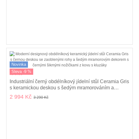
Novinka
Sleva -9 %
kolekce
Industriální černý obdélníkový jídelní stůl Ceramia Gris
s keramickou deskou s šedým mramorováním a
kovovými nohama 140 cm
2 994 Kč
3 290 Kč