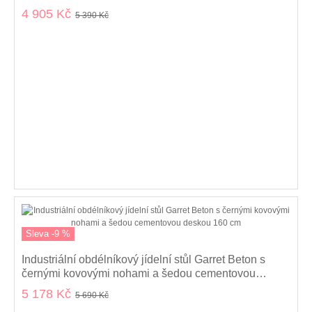
4 905 Kč
5 390 Kč
Sleva -9 %
Industriální obdélníkový jídelní stůl Garret Beton s
černými kovovými nohami a šedou cementovou
deskou 160 cm
5 178 Kč
5 690 Kč