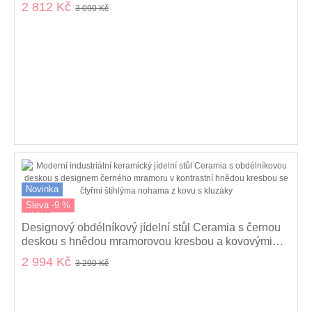
kovovými nohami 120 cm
2 812 Kč
3 090 Kč
Novinka
Sleva -9 %
kolekce
Designový obdélníkový jídelní stůl Ceramia s černou
deskou s hnědou mramorovou kresbou a kovovými
nohama 140 cm
2 994 Kč
3 290 Kč