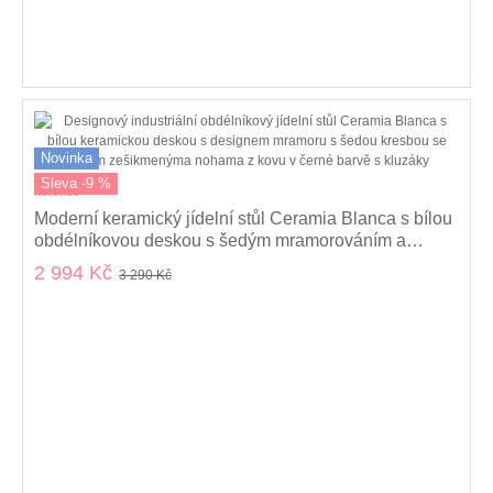
Novinka
Sleva -9 %
kolekce
Moderní keramický jídelní stůl Ceramia Blanca s bílou
obdélníkovou deskou s šedým mramorováním a
černýma nohama 140 cm
2 994 Kč
3 290 Kč