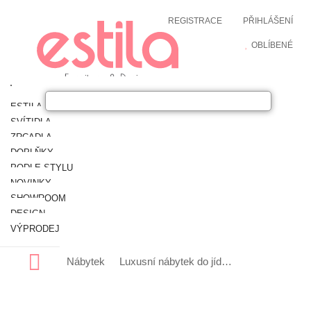
REGISTRACE
PŘIHLÁŠENÍ
OBLÍBENÉ
ESTILA NÁBYTEK
SVÍTIDLA
ZRCADLA
DOPLŇKY
PODLE STYLU
NOVINKY
SHOWROOM
DESIGN
VÝPRODEJ
Nábytek
Luxusní nábytek do jídelny
Designové a 