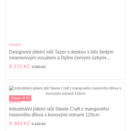
kolekce
Designový jídelní stůl Tazer s deskou s bílo šedým
mramorovým vizuálem a čtyřmi černými úzkými
nožičkami 160 cm
8 272 Kč
9 090 Kč
Sleva -9 %
kolekce
Industriální jídelní stůl Steele Craft z mangového
masivního dřeva s kovovými nohami 120cm
8 363 Kč
9 190 Kč