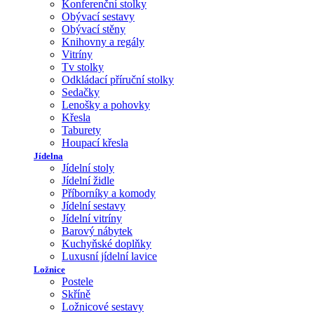
Konferenční stolky
Obývací sestavy
Obývací stěny
Knihovny a regály
Vitríny
Tv stolky
Odkládací příruční stolky
Sedačky
Lenošky a pohovky
Křesla
Taburety
Houpací křesla
Jídelna
Jídelní stoly
Jídelní židle
Příborníky a komody
Jídelní sestavy
Jídelní vitríny
Barový nábytek
Kuchyňské doplňky
Luxusní jídelní lavice
Ložnice
Postele
Skříně
Ložnicové sestavy