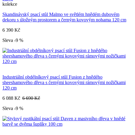
kolekce
Skandinávský psací stůl Malmo ve světlém hnědém dubovém
dekoru s úložným prostorem a černým kovovým nohama 120 cm
6 390 Kč
Sleva -9 %
Industriální obdélníkový psací stůl Fusion z hnědého
sheeshamového dřeva s černými kovovými rámovými nožičkami
120 cm
6 088 Kč
6 690 Kč
Sleva -9 %