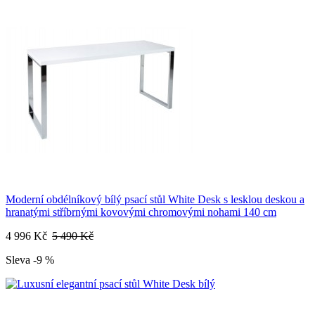
Moderní obdélníkový bílý psací stůl White Desk s lesklou deskou a
hranatými stříbrnými kovovými chromovými nohami 140 cm
4 996 Kč
5 490 Kč
Sleva -9 %