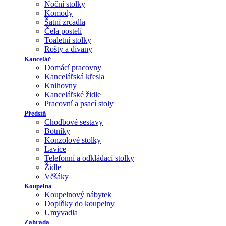
Noční stolky
Komody
Šatní zrcadla
Čela postelí
Toaletní stolky
Rošty a divany
Kancelář
Domácí pracovny
Kancelářská křesla
Knihovny
Kancelářské židle
Pracovní a psací stoly
Předsíň
Chodbové sestavy
Botníky
Konzolové stolky
Lavice
Telefonní a odkládací stolky
Židle
Věšáky
Koupelna
Koupelnový nábytek
Doplňky do koupelny
Umyvadla
Zahrada