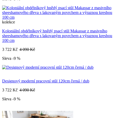
kolekce
Koloniální obdélníkový hnědý psací stůl Makassar z masivního
sheeshamového dřeva s lakovaným povrchem a výraznou kresbou
100 cm
3 722 Kč
4 090 Kč
Sleva -9 %
Designový moderní pracovní stůl 120cm černá / dub
3 722 Kč
4 090 Kč
Sleva -9 %