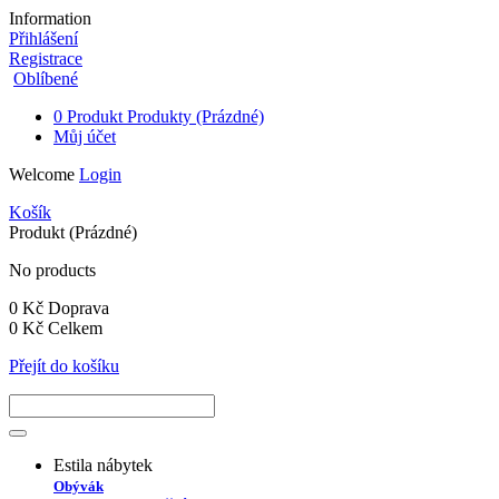
Information
Přihlášení
Registrace
Oblíbené
0
Produkt
Produkty
(Prázdné)
Můj účet
Welcome
Login
Košík
Produkt
(Prázdné)
No products
0 Kč
Doprava
0 Kč
Celkem
Přejít do košíku
Estila nábytek
Obývák