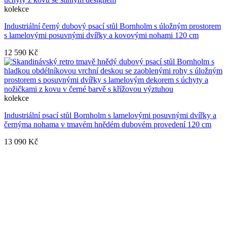
kolekce
Industriální černý dubový psací stůl Bornholm s úložným prostorem
s lamelovými posuvnými dvířky a kovovými nohami 120 cm
12 590 Kč
kolekce
Industriální psací stůl Bornholm s lamelovými posuvnými dvířky a
černýma nohama v tmavém hnědém dubovém provedení 120 cm
13 090 Kč