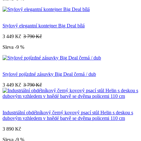
Stylový elegantní kontejner Big Deal bílá
3 449 Kč
3 790 Kč
Sleva -9 %
Stylové pojízdné zásuvky Big Deal černá / dub
3 449 Kč
3 790 Kč
Industriální obdélníkový černý kovový psací stůl Helin s deskou s
dubovým vzhledem v hnědé barvě se dvěma policemi 110 cm
3 890 Kč
Sleva -9 %