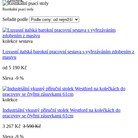
či zásuvek.
Rustikální psací stoly
Seřadit podle
kolekce
sestava
Luxusní italská barokní pracovní sestava s vyřezáváním zdobením z
masivu
od
5 190 Kč
Sleva -9 %
kolekce
Industriální vkusný příruční stolek Westford na kolečkách do
pracovny se čtyřmi zásuvkami 61cm
3 267 Kč
3 590 Kč
Sleva -9 %