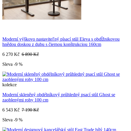
Moderní výškovo nastaviteľný písací stůl Eleva s obdĺžnikovou
hnědou doskou z dubu s čiernou konštrukciou 160cm
6 270 Kč
6 890 Kč
Sleva -9 %
kolekce
Moderní skleněný obdélníkový průhledný psací stůl Ghost se
zaoblenými rohy 100 cm
6 543 Kč
7 190 Kč
Sleva -9 %