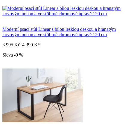
Moderní psací stůl Linear s bílou lesklou deskou a hranatým
kovovým nohama ve stříbrné chromové úpravě 120 cm
3 995 Kč
4 390 Kč
Sleva -9 %