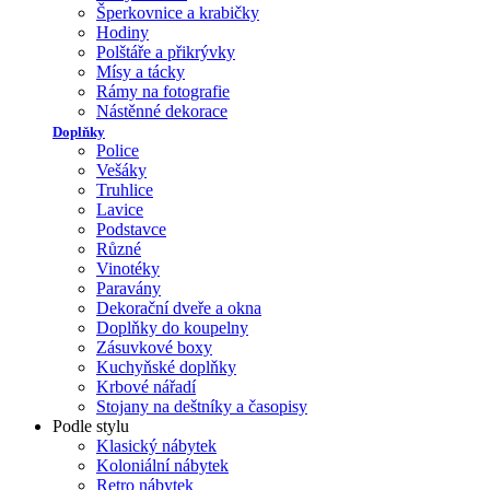
Šperkovnice a krabičky
Hodiny
Polštáře a přikrývky
Mísy a tácky
Rámy na fotografie
Nástěnné dekorace
Doplňky
Police
Vešáky
Truhlice
Lavice
Podstavce
Různé
Vinotéky
Paravány
Dekorační dveře a okna
Doplňky do koupelny
Zásuvkové boxy
Kuchyňské doplňky
Krbové nářadí
Stojany na deštníky a časopisy
Podle stylu
Klasický nábytek
Koloniální nábytek
Retro nábytek