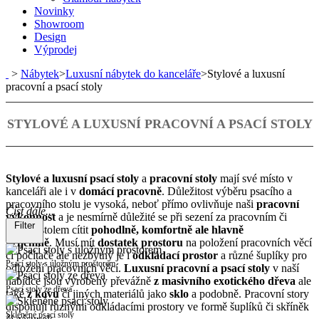
Novinky
Showroom
Design
Výprodej
>
Nábytek
>
Luxusní nábytek do kanceláře
>
Stylové a luxusní
pracovní a psací stoly
STYLOVÉ A LUXUSNÍ PRACOVNÍ A PSACÍ STOLY
Stylové a luxusní psací stoly
a
pracovní stoly
mají své místo v
kanceláři ale i v
domácí pracovně
. Důležitost výběru psacího a
pracovního stolu je vysoká, neboť přímo ovlivňuje naši
pracovní
Číst dále...
výkonnost
a je nesmírně důležité se při sezení za pracovním či
Filter
psacím stolem cítit
pohodlně, komfortně ale hlavně
příjemně
. Musí mít
dostatek prostoru
na položení pracovních věcí
či počítače ale nezbytný je i
odkládací prostor
a různé šuplíky pro
Psací stoly s úložným prostorem
odložení pracovních věcí.
Luxusní pracovní a psací stoly
v naší
nabídce jsou vyrobeny převážně
z masivního exotického dřeva
ale
Psací stoly ze dřeva
také
z kovu
či jiných materiálů jako
sklo
a podobně. Pracovní story
disponují různými odkládacími prostory ve formě šuplíků či skříněk
Skleněné psací stoly