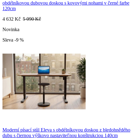
obdélníkovou dubovou doskou s kovovými nohami v černé farbe
120cm
4 632 Kč
5 090 Kč
Novinka
Sleva -9 %
Moderní písací stůl Eleva s obdélníkovou doskou z bledohnědého
dubu s čiernou výškovo nastaviteľnou konštrukciou 140cm