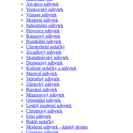
Art-deco nábytek
Venkovský nábytek
Vintage nábytek
Moderní nábytek
Industriální nábytek
Provence nábytek
Ratanový nábytek
Rustikální nábytek
Chesterfield sedačky
Zrcadlový nábytek
Skandinávský nábytek
Designový nábytek
Kožené sedačky a nábytek
Masivní nábytek
Skleněný nábytek
Zámecký nábytek
Barokní nábytek
Mramorový nábytek
Orientální nábytek
Lesklý moderní nábytek
Chromový nábytek
Etno nábytek
Buklé sedačky
Moderní nábytek - italský design
Glamour nábytek