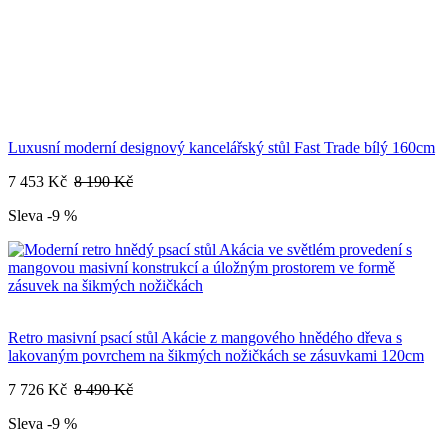
Luxusní moderní designový kancelářský stůl Fast Trade bílý 160cm
7 453 Kč
8 190 Kč
Sleva -9 %
Retro masivní psací stůl Akácie z mangového hnědého dřeva s
lakovaným povrchem na šikmých nožičkách se zásuvkami 120cm
7 726 Kč
8 490 Kč
Sleva -9 %