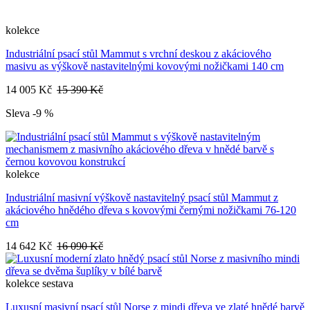
kolekce
Industriální psací stůl Mammut s vrchní deskou z akáciového
masivu as výškově nastavitelnými kovovými nožičkami 140 cm
14 005 Kč
15 390 Kč
Sleva -9 %
kolekce
Industriální masivní výškově nastavitelný psací stůl Mammut z
akáciového hnědého dřeva s kovovými černými nožičkami 76-120
cm
14 642 Kč
16 090 Kč
kolekce
sestava
Luxusní masivní psací stůl Norse z mindi dřeva ve zlaté hnědé barvě