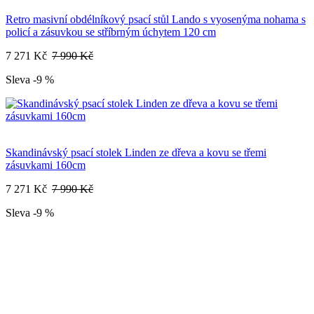
Retro masivní obdélníkový psací stůl Lando s vyosenýma nohama s
policí a zásuvkou se stříbrným úchytem 120 cm
7 271 Kč
7 990 Kč
Sleva -9 %
Skandinávský psací stolek Linden ze dřeva a kovu se třemi
zásuvkami 160cm
7 271 Kč
7 990 Kč
Sleva -9 %