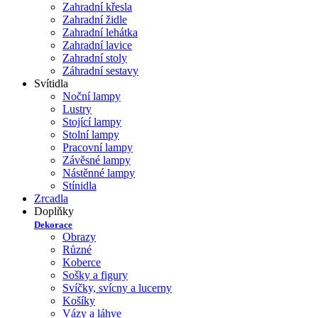
Zahradní křesla
Zahradní židle
Zahradní lehátka
Zahradní lavice
Zahradní stoly
Záhradní sestavy
Svítidla
Noční lampy
Lustry
Stojící lampy
Stolní lampy
Pracovní lampy
Závěsné lampy
Nástěnné lampy
Stínidla
Zrcadla
Doplňky
Dekorace
Obrazy
Různé
Koberce
Sošky a figury
Svíčky, svícny a lucerny
Košíky
Vázy a láhve