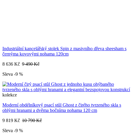
Industriální kancelářský stolek Spin z masivního dřeva sheesham s
černýma kovovými nohama 120cm
8 636 Kč
9 490 Kč
Sleva -9 %
kolekce
Moderní obdélníkový psací stůl Ghost z čirého tvrzeného skla s
oblými hranami a dvěma bočníma nohama 120 cm
9 819 Kč
10 790 Kč
Sleva -9 %