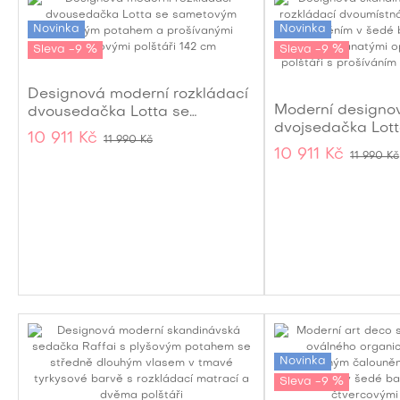
Novinka
Novinka
Sleva -9 %
Sleva -9 %
Designová moderní rozkládací
Moderní designo
dvousedačka Lotta se
dvojsedačka Lott
sametovým béžovým potahem
10 911 Kč
11 990 Kč
sametovým pota
a prošívanými opěrkovými
10 911 Kč
11 990 Kč
čalouněním s roz
polštáři 142 cm
142 cm
Novinka
Sleva -9 %