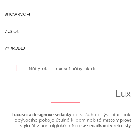
SHOWROOM
DESIGN
VÝPRODEJ
Nábytek
Luxusní nábytek do obývacího pokoje
Lux
Luxusní a designové sedačky
do vašeho obývacího pokoje
v prove
obývacího pokoje útulné klidem nabité místo
stylu
se sedačkami v retro sty
či v nostalgické místo