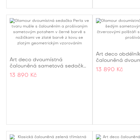
Art deco obdélní
Art deco dvoumístná
čalouněná dvoum
čalouněná sametová sedačka
sedačka Lienne a
13 890 Kč
Perla s prošívaným černým
opěrkami na zlat
13 890 Kč
potahem se zlatými kovovými
127 cm
nožičkami 136 cm