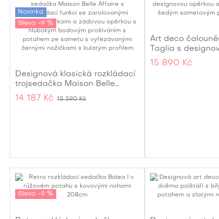
Novinka
Sleva -9 %
Art deco čaloun
Taglia s designo
dvěma polštáři 
15 890 Kč
sametovým pota
Designová klasická rozkládací
trojsedačka Maison Belle
Affaire se zeleným sametovým
14 187 Kč
15 590 Kč
potahem a hlubokým
prošíváním 220 cm
Sleva -9 %