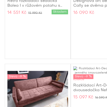
Retro rozkládací sedačka
Designová art d
Balea I v růžovém potahu s
Cally se dvěma po
kovovými nohami 208cm
kožešinovým pot
Skladem
14 551 Kč
16 090 Kč
15 990 Kč
zlatými nožičkam
Sleva -9 %
Sleva -9 %
kolekce
Rozkládací Art-
dvousedačka Nefe
jemného tmavě z
15 097 Kč
16 590 
sametu 195cm