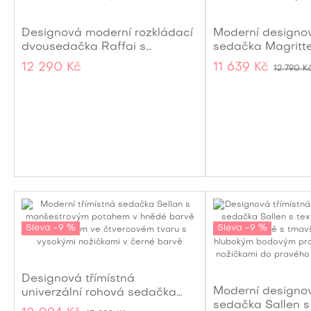
Designová moderní rozkládací
Moderní designo
dvousedačka Raffai s
sedačka Magritt
plyšovým tmavě modrým
tvaru se sameto
12 290 Kč
11 639 Kč
12 790 K
potahem a dvěma polštáři 150
v šedé barvě se
cm
polštáři 178 cm
Sleva -9 %
Sleva -9 %
Designová třímístná
Moderní designov
univerzální rohová sedačka
sedačka Sallen 
Sellan s manšestrovým