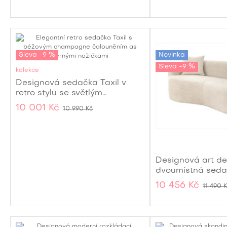
Sleva -9 %
Novinka
Sleva -9 %
kolekce
Designová sedačka Taxil v
retro stylu se světlým
čalouněním v odstínu
10 001 Kč
10 990 Kč
champagne 180cm
Designová art d
dvoumístná seda
se světlým béžov
10 456 Kč
11 490 
potahem a dvěma
cm