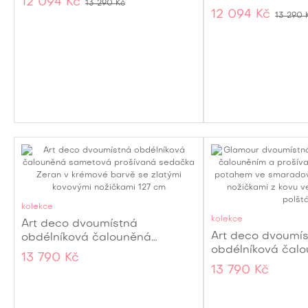
12 094 Kč
13 290 Kč
melírovaným pro
potahem a čtvercovým
12 094 Kč
13 290 
potahem do pra
prošíváním 220 cm
levého rohu 220
kolekce
kolekce
Art deco dvoumístná
Art deco dvoumí
obdélníková čalouněná
obdélníková čal
sametová prošívaná sedačka
13 790 Kč
smaragdová sed
Zeran v krémové barvě se
13 790 Kč
se sametovým p
zlatými kovovými nožičkami 127
zlatými kovovými
cm
cm