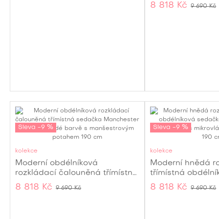
Manchester v bé
barvě s kovovými nožičkami
8 818 Kč
9 690 Kč
manšestrovým p
165 cm
polštáři 195 cm
Sleva -9 %
Sleva -9 %
kolekce
kolekce
Moderní obdélníková
Moderní hnědá r
rozkládací čalouněná třímístná
třímístná obdéln
sedačka Manchester v tmavě
Manchester s pro
8 818 Kč
8 818 Kč
9 690 Kč
9 690 Kč
šedé barvě s manšestrovým
mikrovláknovým 
potahem 190 cm
cm