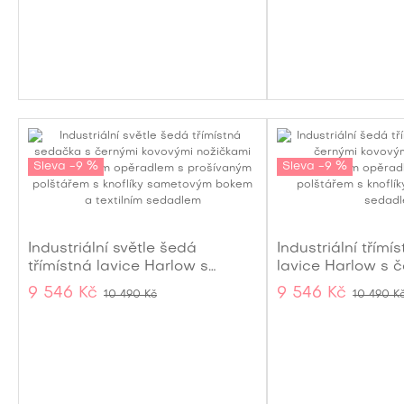
Sleva -9 %
Sleva -9 %
Industriální světle šedá
Industriální třímí
třímístná lavice Harlow s
lavice Harlow s 
čalouněným polštářem a
polštářem a kov
9 546 Kč
9 546 Kč
10 490 Kč
10 490 K
kovovými černými nožičkami
nožičkami 160 c
160 cm