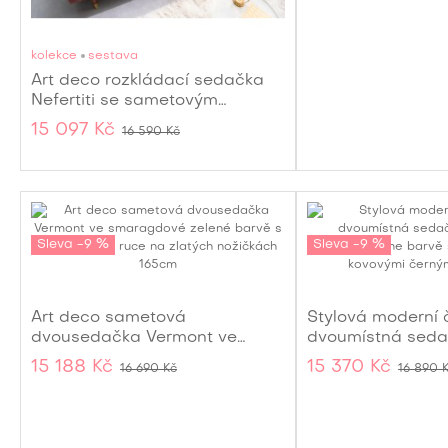
kolekce
sestava
Art deco rozkládací sedačka
Nefertiti se sametovým
starorůžovým čalouněním a
15 097 Kč
16 590 Kč
hnědo-zlatými nožičkami
195cm
Sleva -9 %
Sleva -9 %
Art deco sametová
Stylová moderní
dvousedačka Vermont ve
dvoumístná seda
smaragdové zelené barvě s
v barvě champa
15 188 Kč
15 370 Kč
16 690 Kč
16 890 
opěrkami na ruce na zlatých
nožičkách 165cm