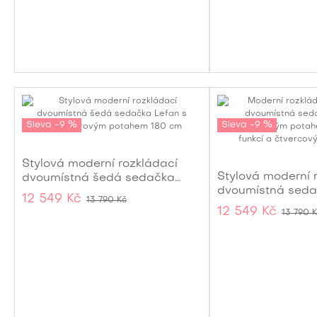
Sleva -9 %
Sleva -9 %
Stylová moderní rozkládací
Stylová moderní 
dvoumístná šedá sedačka
dvoumístná seda
Lefan s manšestrovým
12 549 Kč
13 790 Kč
manšestrovým p
potahem 180 cm
12 549 Kč
13 790 
béžové barvě 18