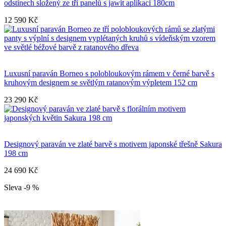
odstínech složený ze tří panelů s jawit aplikací 180cm
12 590 Kč
Luxusní paraván Borneo s polobloukovým rámem v černé barvě s
kruhovým designem se světlým ratanovým výpletem 152 cm
23 290 Kč
Designový paraván ve zlaté barvě s motivem japonské třešně Sakura
198 cm
24 690 Kč
Sleva -9 %