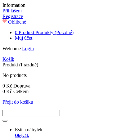
Information
Přihlášení
Registrace
Oblíbené
0
Produkt
Produkty
(Prázdné)
Můj účet
Welcome
Login
Košík
Produkt
(Prázdné)
No products
0 Kč
Doprava
0 Kč
Celkem
Přejít do košíku
Estila nábytek
Obývák