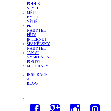
PODLE
STYLU
MĚLI
BYSTE
VĚDĚT
PROČ
NÁBYTEK
PŘES
INTERNET
ŠPANĚLSKÝ
NÁBYTEK
JAK SI
VYSKLÁDAT
POSTEL
MATERÁLY
INSPIRACE
A
BLOG