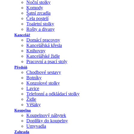
Noční stolky
Komody
Šatní zrcadla
Čela postelí
Toaletní stolky
Rošty a divany
Kancelář
Domácí pracovny
Kancelářská křesla
Knihovny
Kancelářské židle
Pracovní a psací stoly
Předsíň
Chodbové sestavy
Botníky
Konzolové stolky
Lavice
Telefonní a odkládací stolky
Židle
Věšáky
Koupelna
Koupelnový nábytek
Doplňky do koupelny
Umyvadla
Zahrada