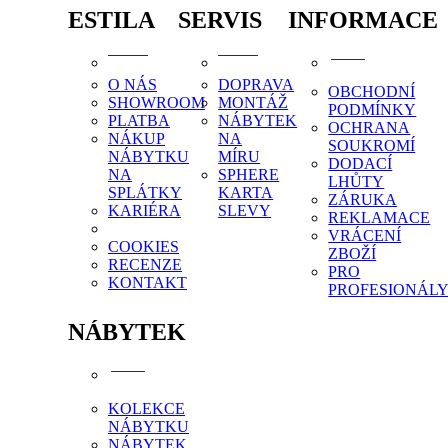
ESTILA
SERVIS
INFORMACE
O NÁS
DOPRAVA
OBCHODNÍ
SHOWROOM
MONTÁŽ
PODMÍNKY
PLATBA
NÁBYTEK
OCHRANA
NÁKUP
NA
SOUKROMÍ
NÁBYTKU
MÍRU
DODACÍ
NA
SPHERE
LHŮTY
SPLÁTKY
KARTA
ZÁRUKA
KARIÉRA
SLEVY
REKLAMACE
VRÁCENÍ
COOKIES
ZBOŽÍ
RECENZE
PRO
KONTAKT
PROFESIONÁL
NÁBYTEK
KOLEKCE
NÁBYTKU
NÁBYTEK