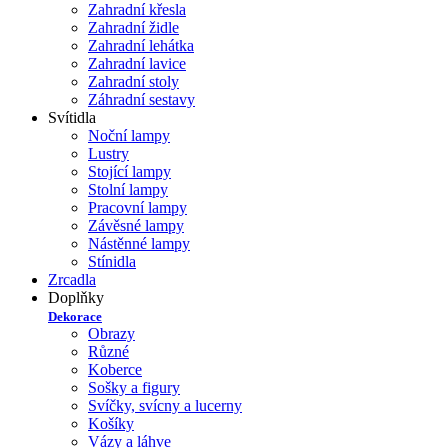
Zahradní křesla
Zahradní židle
Zahradní lehátka
Zahradní lavice
Zahradní stoly
Záhradní sestavy
Svítidla
Noční lampy
Lustry
Stojící lampy
Stolní lampy
Pracovní lampy
Závěsné lampy
Nástěnné lampy
Stínidla
Zrcadla
Doplňky
Dekorace
Obrazy
Různé
Koberce
Sošky a figury
Svíčky, svícny a lucerny
Košíky
Vázy a láhve