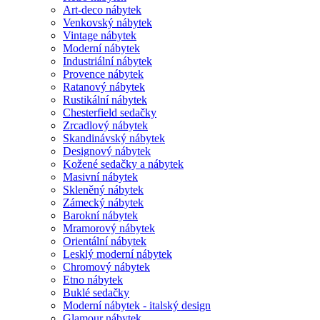
Art-deco nábytek
Venkovský nábytek
Vintage nábytek
Moderní nábytek
Industriální nábytek
Provence nábytek
Ratanový nábytek
Rustikální nábytek
Chesterfield sedačky
Zrcadlový nábytek
Skandinávský nábytek
Designový nábytek
Kožené sedačky a nábytek
Masivní nábytek
Skleněný nábytek
Zámecký nábytek
Barokní nábytek
Mramorový nábytek
Orientální nábytek
Lesklý moderní nábytek
Chromový nábytek
Etno nábytek
Buklé sedačky
Moderní nábytek - italský design
Glamour nábytek