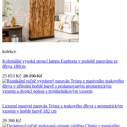
kolekce
Koloniální vysoká stojací lampa Euphoria v podobě paravánu ze
dřeva 180cm
25 653 Kč
28 190 Kč
Luxusní masivní paraván Tejara z teakového dřeva s geometrickým
vzorem v hnědé barvě 182 cm
29 390 Kč