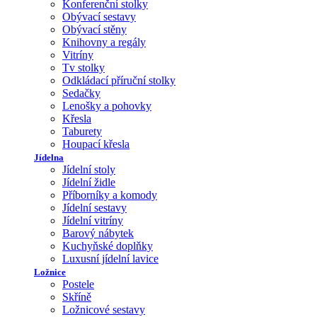
Konferenční stolky
Obývací sestavy
Obývací stěny
Knihovny a regály
Vitríny
Tv stolky
Odkládací příruční stolky
Sedačky
Lenošky a pohovky
Křesla
Taburety
Houpací křesla
Jídelna
Jídelní stoly
Jídelní židle
Příborníky a komody
Jídelní sestavy
Jídelní vitríny
Barový nábytek
Kuchyňské doplňky
Luxusní jídelní lavice
Ložnice
Postele
Skříně
Ložnicové sestavy