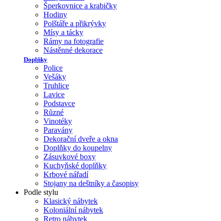
Šperkovnice a krabičky
Hodiny
Polštáře a přikrývky
Mísy a tácky
Rámy na fotografie
Nástěnné dekorace
Doplňky
Police
Vešáky
Truhlice
Lavice
Podstavce
Různé
Vinotéky
Paravány
Dekorační dveře a okna
Doplňky do koupelny
Zásuvkové boxy
Kuchyňské doplňky
Krbové nářadí
Stojany na deštníky a časopisy
Podle stylu
Klasický nábytek
Koloniální nábytek
Retro nábytek