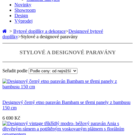
Novinky
Showroom
Design
Výprodej
>
Bytové doplňky a dekorace
>
Designové bytové
doplňky
>
Stylové a designové paravány
STYLOVÉ A DESIGNOVÉ PARAVÁNY
Seřadit podle
Designový černý etno paraván Bambam se třemi panely z bambusu
150 cm
6 690 Kč