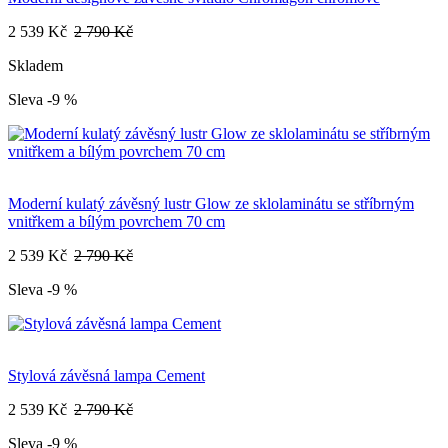
2 539 Kč
2 790 Kč
Skladem
Sleva -9 %
Moderní kulatý závěsný lustr Glow ze sklolaminátu se stříbrným
vnitřkem a bílým povrchem 70 cm
2 539 Kč
2 790 Kč
Sleva -9 %
Stylová závěsná lampa Cement
2 539 Kč
2 790 Kč
Sleva -9 %