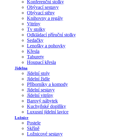
Konferenční stolky
Obývací sestavy
Obývací stěny
Knihovny a regály
Vitríny
Tv stolky
Odkládací příruční stolky
Sedačky
Lenošky a pohovky
Křesla
Taburety
Houpací křesla
Jídelna
Jídelní stoly
Jídelní židle
Příborníky a komody
Jídelní sestavy
Jídelní vitríny
Barový nábytek
Kuchyňské doplňky
Luxusní jídelní lavice
Ložnice
Postele
Skříně
Ložnicové sestavy