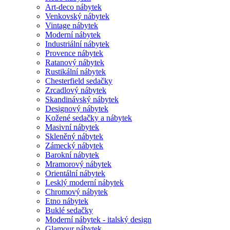
Art-deco nábytek
Venkovský nábytek
Vintage nábytek
Moderní nábytek
Industriální nábytek
Provence nábytek
Ratanový nábytek
Rustikální nábytek
Chesterfield sedačky
Zrcadlový nábytek
Skandinávský nábytek
Designový nábytek
Kožené sedačky a nábytek
Masivní nábytek
Skleněný nábytek
Zámecký nábytek
Barokní nábytek
Mramorový nábytek
Orientální nábytek
Lesklý moderní nábytek
Chromový nábytek
Etno nábytek
Buklé sedačky
Moderní nábytek - italský design
Glamour nábytek