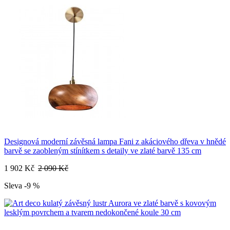
Designová moderní závěsná lampa Fani z akáciového dřeva v hnědé
barvě se zaobleným stínítkem s detaily ve zlaté barvě 135 cm
1 902 Kč
2 090 Kč
Sleva -9 %