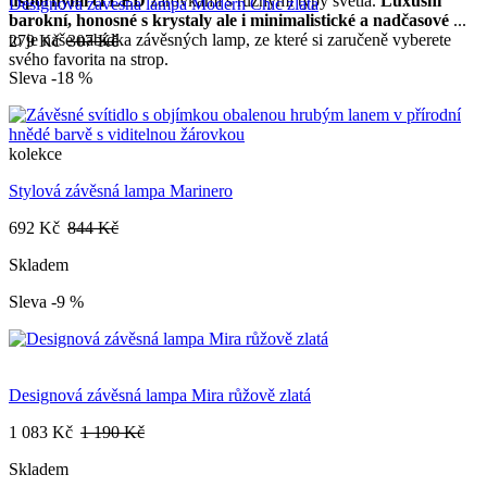
úspornými či LED
žárovkami s různými typy světla.
Luxusní
Designová závěsná lampa Modern Chic zlatá
barokní, honosné s krystaly ale i minimalistické a nadčasové
...
to je naše nabídka závěsných lamp, ze které si zaručeně vyberete
279 Kč
307 Kč
svého favorita na strop.
Sleva -18 %
kolekce
Stylová závěsná lampa Marinero
692 Kč
844 Kč
Skladem
Sleva -9 %
Designová závěsná lampa Mira růžově zlatá
1 083 Kč
1 190 Kč
Skladem