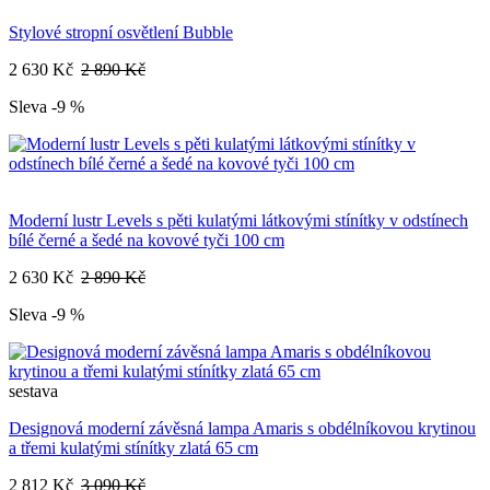
Stylové stropní osvětlení Bubble
2 630 Kč
2 890 Kč
Sleva -9 %
Moderní lustr Levels s pěti kulatými látkovými stínítky v odstínech
bílé černé a šedé na kovové tyči 100 cm
2 630 Kč
2 890 Kč
Sleva -9 %
sestava
Designová moderní závěsná lampa Amaris s obdélníkovou krytinou
a třemi kulatými stínítky zlatá 65 cm
2 812 Kč
3 090 Kč