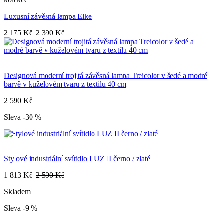
Luxusní závěsná lampa Elke
2 175 Kč
2 390 Kč
Designová moderní trojitá závěsná lampa Treicolor v šedé a modré
barvě v kuželovém tvaru z textilu 40 cm
2 590 Kč
Sleva -30 %
Stylové industriální svítidlo LUZ II černo / zlaté
1 813 Kč
2 590 Kč
Skladem
Sleva -9 %