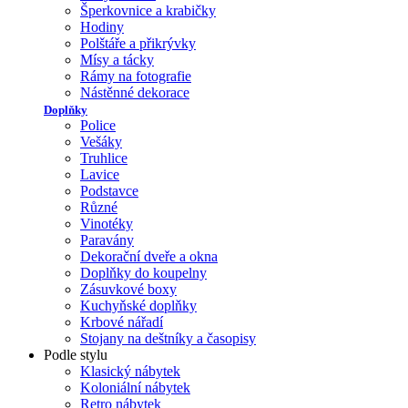
Šperkovnice a krabičky
Hodiny
Polštáře a přikrývky
Mísy a tácky
Rámy na fotografie
Nástěnné dekorace
Doplňky
Police
Vešáky
Truhlice
Lavice
Podstavce
Různé
Vinotéky
Paravány
Dekorační dveře a okna
Doplňky do koupelny
Zásuvkové boxy
Kuchyňské doplňky
Krbové nářadí
Stojany na deštníky a časopisy
Podle stylu
Klasický nábytek
Koloniální nábytek
Retro nábytek