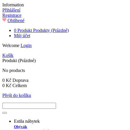
Information
Přihlášení
Registrace
Oblíbené
0
Produkt
Produkty
(Prázdné)
Můj účet
Welcome
Login
Košík
Produkt
(Prázdné)
No products
0 Kč
Doprava
0 Kč
Celkem
Přejít do košíku
Estila nábytek
Obývák