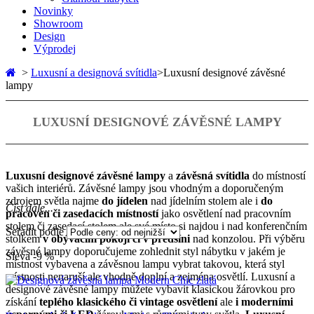
Novinky
Showroom
Design
Výprodej
>
Luxusní a designová svítidla
>
Luxusní designové závěsné
lampy
LUXUSNÍ DESIGNOVÉ ZÁVĚSNÉ LAMPY
Luxusní designové závěsné lampy
a
závěsná svítidla
do místností
vašich interiérů. Závěsné lampy jsou vhodným a doporučeným
zdrojem světla najme
do jídelen
nad jídelním stolem ale i
do
Číst dále...
pracoven či zasedacích místností
jako osvětlení nad pracovním
stolem či zasedací stolem ale své místo si najdou i nad konferenčním
Seřadit podle
stolkem
v obývacím pokoji či v předsíni
nad konzolou. Při výběru
závěsné lampy doporučujeme zohlednit styl nábytku v jakém je
Sleva -9 %
místnost vybavena a závěsnou lampu vybrat takovou, která styl
místnosti nenaruší ale vhodně doplní a zejména osvětlí. Luxusní a
designové závěsné lampy můžete vybavit klasickou žárovkou pro
získání
teplého klasického či vintage osvětlení
ale
i moderními