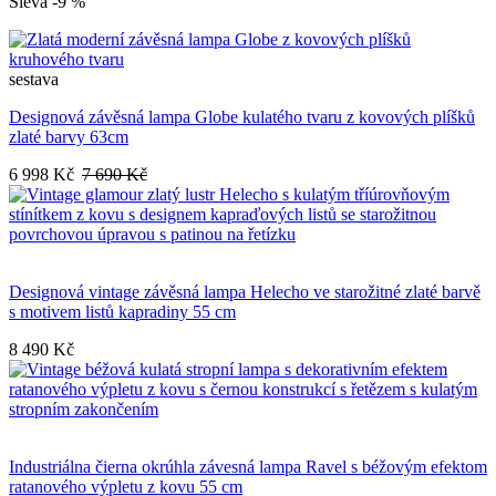
Sleva -9 %
sestava
Designová závěsná lampa Globe kulatého tvaru z kovových plíšků
zlaté barvy 63cm
6 998 Kč
7 690 Kč
Designová vintage závěsná lampa Helecho ve starožitné zlaté barvě
s motivem listů kapradiny 55 cm
8 490 Kč
Industriálna čierna okrúhla závesná lampa Ravel s béžovým efektom
ratanového výpletu z kovu 55 cm