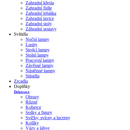
Zahradní křesla
Zahradní židle
Zahradní lehátka
Zahradní lavice
Zahradní stoly
Záhradní sestavy
Svítidla
Noční lampy
Lustry
Stojící lampy
Stolní lampy
Pracovní lampy
Závěsné lampy
Nástěnné lampy
Stínidla
Zrcadla
Doplňky
Dekorace
Obrazy
Různé
Koberce
Sošky a figury
Svíčky, svícny a lucerny
Košíky
Vázy a láhve