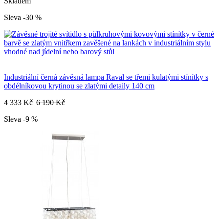
Skladem
Sleva -30 %
Industriální černá závěsná lampa Raval se třemi kulatými stínítky s
obdélníkovou krytinou se zlatými detaily 140 cm
4 333 Kč
6 190 Kč
Sleva -9 %