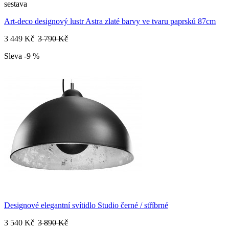
sestava
Art-deco designový lustr Astra zlaté barvy ve tvaru paprsků 87cm
3 449 Kč
3 790 Kč
Sleva -9 %
Designové elegantní svítidlo Studio černé / stříbrné
3 540 Kč
3 890 Kč