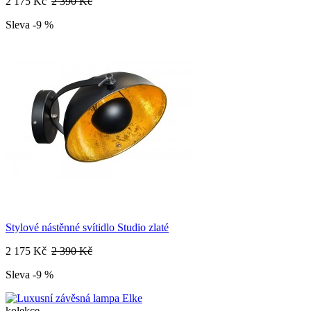
2 175 Kč
2 390 Kč
Sleva -9 %
Stylové nástěnné svítidlo Studio zlaté
2 175 Kč
2 390 Kč
Sleva -9 %
kolekce