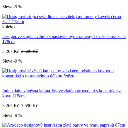
Sleva -9 %
kolekce
Designové stojící svítidlo s nastavitelnými rameny Levels černá zlatá
178cm
3 267 Kč
3 590 Kč
Sleva -9 %
Industriální závěsná lampa Joy ve zlatém provedení s konstrukcí z
kovu 115cm
3 267 Kč
3 590 Kč
Sleva -9 %