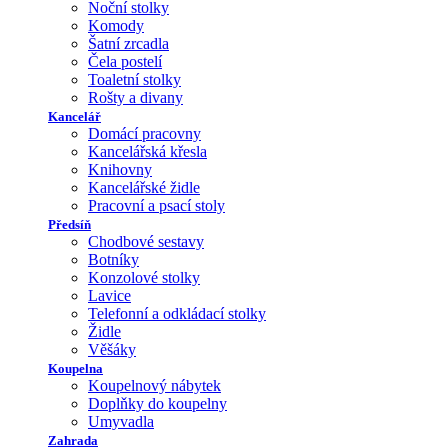
Noční stolky
Komody
Šatní zrcadla
Čela postelí
Toaletní stolky
Rošty a divany
Kancelář
Domácí pracovny
Kancelářská křesla
Knihovny
Kancelářské židle
Pracovní a psací stoly
Předsíň
Chodbové sestavy
Botníky
Konzolové stolky
Lavice
Telefonní a odkládací stolky
Židle
Věšáky
Koupelna
Koupelnový nábytek
Doplňky do koupelny
Umyvadla
Zahrada