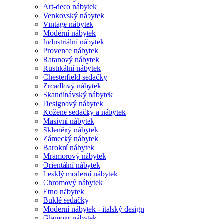
Art-deco nábytek
Venkovský nábytek
Vintage nábytek
Moderní nábytek
Industriální nábytek
Provence nábytek
Ratanový nábytek
Rustikální nábytek
Chesterfield sedačky
Zrcadlový nábytek
Skandinávský nábytek
Designový nábytek
Kožené sedačky a nábytek
Masivní nábytek
Skleněný nábytek
Zámecký nábytek
Barokní nábytek
Mramorový nábytek
Orientální nábytek
Lesklý moderní nábytek
Chromový nábytek
Etno nábytek
Buklé sedačky
Moderní nábytek - italský design
Glamour nábytek