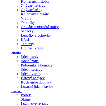
Konferenční stolky
Obývací sestavy
Obývací stěny
Knihovny a regály
Vitríny
Tv stolky
Odkládací příruční stolky
Sedačky
Lenošky a pohovky
Křesla
Taburety
Houpací křesla
Jídelna
Jídelní stoly
Jídelní židle
Příborníky a komody
Jídelní sestavy
Jídelní vitríny
Barový nábytek
Kuchyňské doplňky
Luxusní jídelní lavice
Ložnice
Postele
Skříně
Ložnicové sestavy