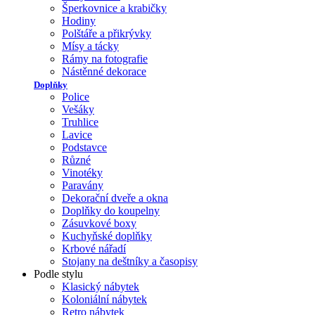
Šperkovnice a krabičky
Hodiny
Polštáře a přikrývky
Mísy a tácky
Rámy na fotografie
Nástěnné dekorace
Doplňky
Police
Vešáky
Truhlice
Lavice
Podstavce
Různé
Vinotéky
Paravány
Dekorační dveře a okna
Doplňky do koupelny
Zásuvkové boxy
Kuchyňské doplňky
Krbové nářadí
Stojany na deštníky a časopisy
Podle stylu
Klasický nábytek
Koloniální nábytek
Retro nábytek