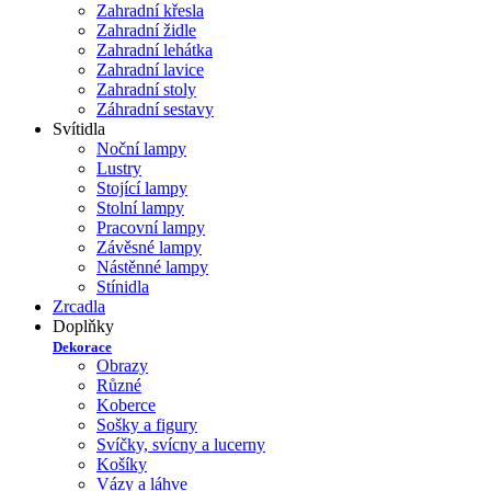
Zahradní křesla
Zahradní židle
Zahradní lehátka
Zahradní lavice
Zahradní stoly
Záhradní sestavy
Svítidla
Noční lampy
Lustry
Stojící lampy
Stolní lampy
Pracovní lampy
Závěsné lampy
Nástěnné lampy
Stínidla
Zrcadla
Doplňky
Dekorace
Obrazy
Různé
Koberce
Sošky a figury
Svíčky, svícny a lucerny
Košíky
Vázy a láhve