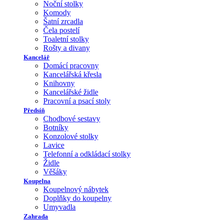
Noční stolky
Komody
Šatní zrcadla
Čela postelí
Toaletní stolky
Rošty a divany
Kancelář
Domácí pracovny
Kancelářská křesla
Knihovny
Kancelářské židle
Pracovní a psací stoly
Předsíň
Chodbové sestavy
Botníky
Konzolové stolky
Lavice
Telefonní a odkládací stolky
Židle
Věšáky
Koupelna
Koupelnový nábytek
Doplňky do koupelny
Umyvadla
Zahrada