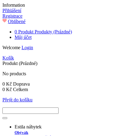
Information
Přihlášení
Registrace
Oblíbené
0
Produkt
Produkty
(Prázdné)
Můj účet
Welcome
Login
Košík
Produkt
(Prázdné)
No products
0 Kč
Doprava
0 Kč
Celkem
Přejít do košíku
Estila nábytek
Obývák