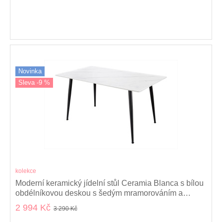
Novinka
Sleva -9 %
kolekce
Moderní keramický jídelní stůl Ceramia Blanca s bílou
obdélníkovou deskou s šedým mramorováním a
černýma nohama 140 cm
2 994 Kč
3 290 Kč