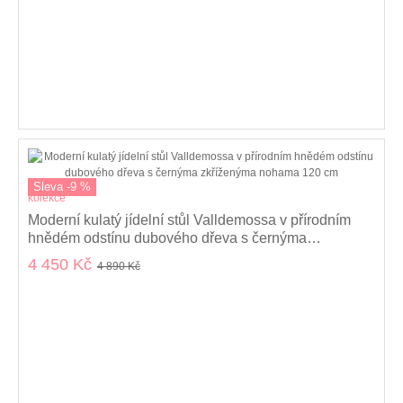
Sleva -9 %
kolekce
Moderní kulatý jídelní stůl Valldemossa v přírodním
hnědém odstínu dubového dřeva s černýma
zkříženýma nohama 120 cm
4 450 Kč
4 890 Kč