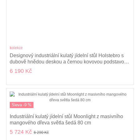
kolekce
Designový industriální kulatý jídelní stůl Holstebro s
dubově hnědou deskou a černou kovovou podstavou
120 cm
6 190 Kč
Sleva -9 %
Industriální kulatý jídelní stůl Moonlight z masivního
mangového dřeva světla šedá 80 cm
5 724 Kč
6 290 Kč