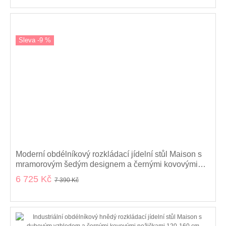
Sleva -9 %
Moderní obdélníkový rozkládací jídelní stůl Maison s
mramorovým šedým designem a černými kovovými
nožičkami 120-160 cm
6 725 Kč
7 390 Kč