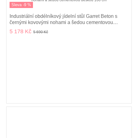
Sleva -9 %
Industriální obdélníkový jídelní stůl Garret Beton s
černými kovovými nohami a šedou cementovou
deskou 160 cm
5 178 Kč
5 690 Kč