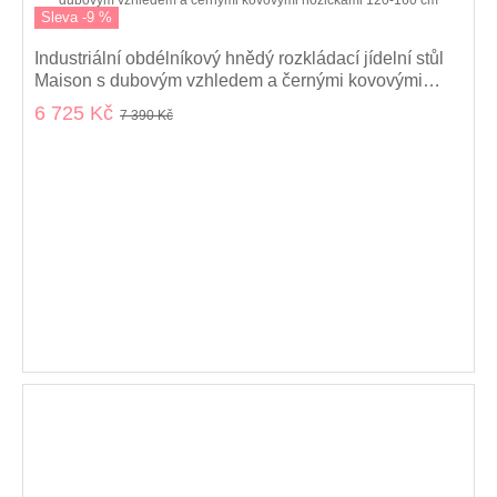
Sleva -9 %
Industriální obdélníkový hnědý rozkládací jídelní stůl
Maison s dubovým vzhledem a černými kovovými
nožičkami 120-160 cm
6 725 Kč
7 390 Kč