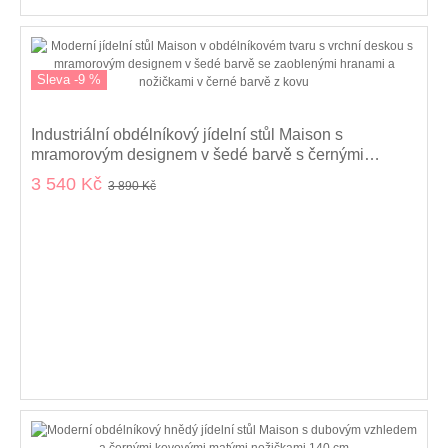
Sleva -9 %
Industriální obdélníkový jídelní stůl Maison s
mramorovým designem v šedé barvě s černými
kovovými nožičkami 140 cm
3 540 Kč
3 890 Kč