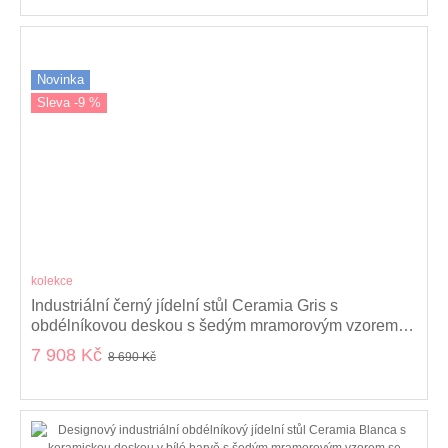
Novinka
Sleva -9 %
kolekce
Industriální černý jídelní stůl Ceramia Gris s
obdélníkovou deskou s šedým mramorovým vzorem a
zkříženýma nohama 160 cm
7 908 Kč
8 690 Kč