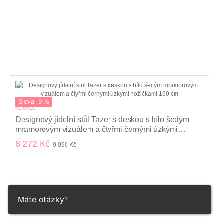
Sleva -9 %
kolekce
Designový jídelní stůl Tazer s deskou s bílo šedým
mramorovým vizuálem a čtyřmi černými úzkými
nožičkami 160 cm
8 272 Kč
9 090 Kč
Máte otázky?