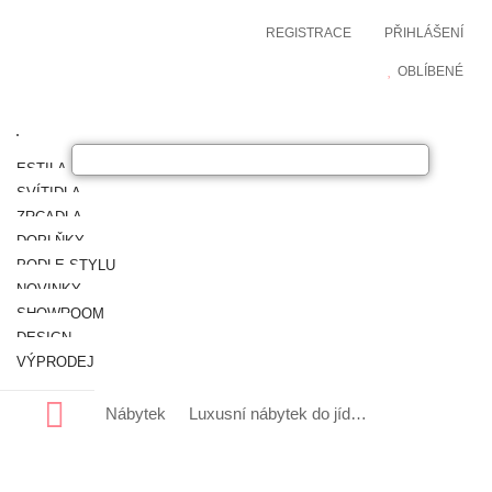
REGISTRACE
PŘIHLÁŠENÍ
OBLÍBENÉ
ESTILA NÁBYTEK
SVÍTIDLA
ZRCADLA
DOPLŇKY
PODLE STYLU
NOVINKY
SHOWROOM
DESIGN
VÝPRODEJ
Nábytek
Luxusní nábytek do jídelny
Designové a 