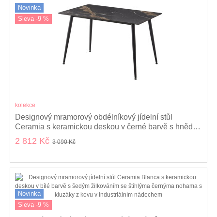
Novinka
Sleva -9 %
kolekce
Designový mramorový obdélníkový jídelní stůl
Ceramia s keramickou deskou v černé barvě s hnědou
kresbou 120 cm
2 812 Kč
3 090 Kč
Novinka
Sleva -9 %
kolekce