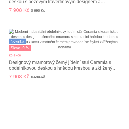
deskou s béžovým travertinovým designem a
překříženýma nohama 120 cm
7 908 Kč
8 690 Kč
Novinka
Sleva -9 %
kolekce
Designový mramorový černý jídelní stůl Ceramia s
obdélníkovou deskou s hnědou kresbou a zkříženýma
nohama 160 cm
7 908 Kč
8 690 Kč