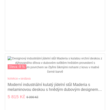
Sleva -9 %
kolekce
sestava
Moderní industriální kulatý jídelní stůl Maderia s
melaminovou deskou s hnědým dubovým designem a
černýma nohama 120 cm
5 815 Kč
6 390 Kč