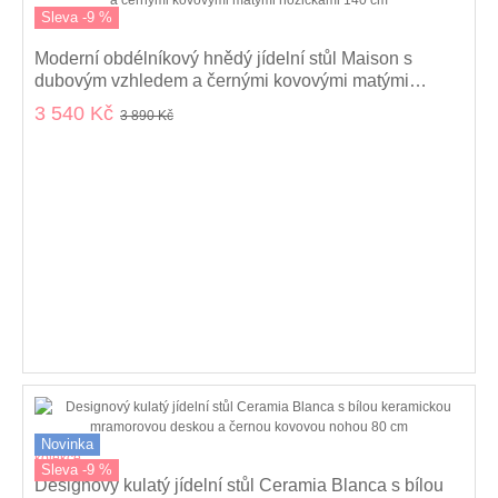
Sleva -9 %
Moderní obdélníkový hnědý jídelní stůl Maison s
dubovým vzhledem a černými kovovými matými
nožičkami 140 cm
3 540 Kč
3 890 Kč
Novinka
kolekce
Sleva -9 %
Designový kulatý jídelní stůl Ceramia Blanca s bílou