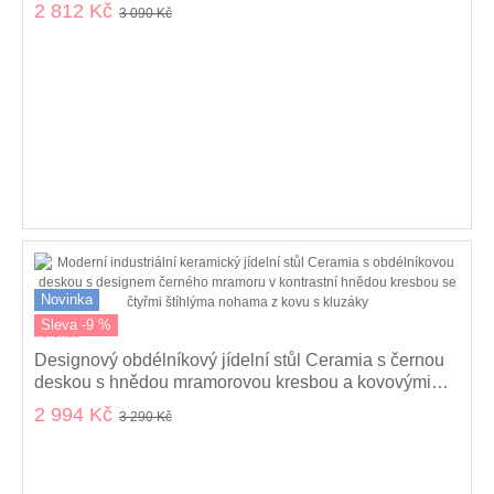
kovovými nohami 120 cm
2 812 Kč
3 090 Kč
Novinka
Sleva -9 %
kolekce
Designový obdélníkový jídelní stůl Ceramia s černou
deskou s hnědou mramorovou kresbou a kovovými
nohama 140 cm
2 994 Kč
3 290 Kč