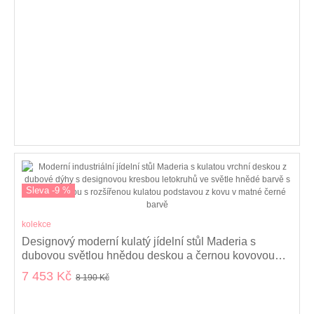
Sleva -9 %
kolekce
Designový moderní kulatý jídelní stůl Maderia s
dubovou světlou hnědou deskou a černou kovovou
nohou 120 cm
7 453 Kč
8 190 Kč