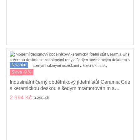
Novinka
Sleva -9 %
kolekce
Industriální černý obdélníkový jídelní stůl Ceramia Gris
s keramickou deskou s šedým mramorováním a
kovovými nohama 140 cm
2 994 Kč
3 290 Kč