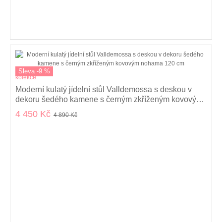
Sleva -9 %
kolekce
Moderní kulatý jídelní stůl Valldemossa s deskou v
dekoru šedého kamene s černým zkříženým kovovým
nohama 120 cm
4 450 Kč
4 890 Kč