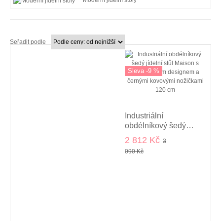
Moderní jídelní stoly
Seřadit podle
Sleva -9 %
Industriální
obdélníkový šedý
jídelní stůl Maison s
2 812 Kč
3
mramorovým
090 Kč
designem a černými
kovovými nožičkami
120 cm