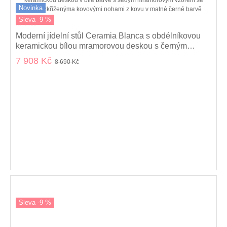
Novinka
Sleva -9 %
kolekce
Moderní jídelní stůl Ceramia Blanca s obdélníkovou
keramickou bílou mramorovou deskou s černým
zkříženýma nohama 160 cm
7 908 Kč
8 690 Kč
Sleva -9 %