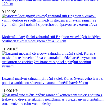
120 cm
9 190 Kč
Moderní kulatý jídelní zahradní stůl Brighton ve světlých hnědých
odstínech z kovu s designem dřeva 120 cm
11 790 Kč
Luxusní masivní zahradní příruční stolek Koras čtvercového tvaru s
policí a zaoblenou siluetou v naturální hnědé barvě 50 cm
11 990 Kč