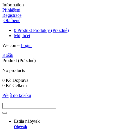
Information
Přihlášení
Registrace
Oblíbené
0
Produkt
Produkty
(Prázdné)
Můj účet
Welcome
Login
Košík
Produkt
(Prázdné)
No products
0 Kč
Doprava
0 Kč
Celkem
Přejít do košíku
Estila nábytek
Obývák