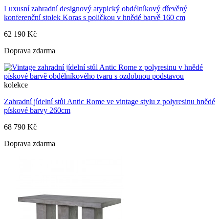
Luxusní zahradní designový atypický obdélníkový dřevěný
konferenční stolek Koras s poličkou v hnědé barvě 160 cm
62 190 Kč
Doprava zdarma
kolekce
Zahradní jídelní stůl Antic Rome ve vintage stylu z polyresinu hnědé
pískové barvy 260cm
68 790 Kč
Doprava zdarma