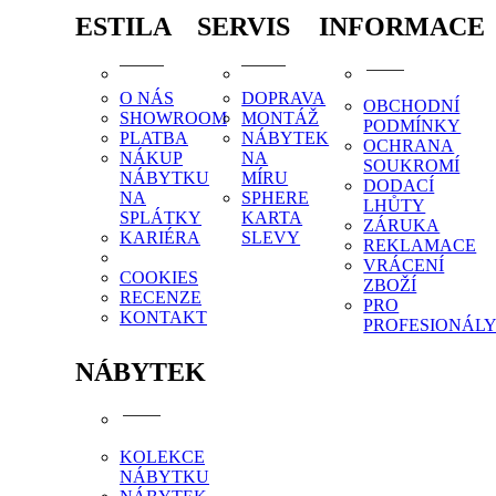
ESTILA
SERVIS
INFORMACE
O NÁS
DOPRAVA
OBCHODNÍ
SHOWROOM
MONTÁŽ
PODMÍNKY
PLATBA
NÁBYTEK
OCHRANA
NÁKUP
NA
SOUKROMÍ
NÁBYTKU
MÍRU
DODACÍ
NA
SPHERE
LHŮTY
SPLÁTKY
KARTA
ZÁRUKA
KARIÉRA
SLEVY
REKLAMACE
VRÁCENÍ
COOKIES
ZBOŽÍ
RECENZE
PRO
KONTAKT
PROFESIONÁL
NÁBYTEK
KOLEKCE
NÁBYTKU