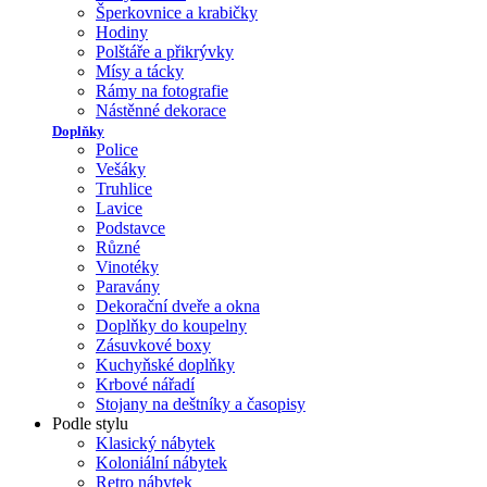
Šperkovnice a krabičky
Hodiny
Polštáře a přikrývky
Mísy a tácky
Rámy na fotografie
Nástěnné dekorace
Doplňky
Police
Vešáky
Truhlice
Lavice
Podstavce
Různé
Vinotéky
Paravány
Dekorační dveře a okna
Doplňky do koupelny
Zásuvkové boxy
Kuchyňské doplňky
Krbové nářadí
Stojany na deštníky a časopisy
Podle stylu
Klasický nábytek
Koloniální nábytek
Retro nábytek