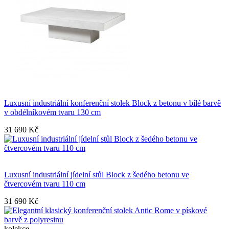
Luxusní industriální konferenční stolek Block z betonu v bílé barvě
v obdélníkovém tvaru 130 cm
31 690 Kč
Luxusní industriální jídelní stůl Block z šedého betonu ve
čtvercovém tvaru 110 cm
31 690 Kč
kolekce