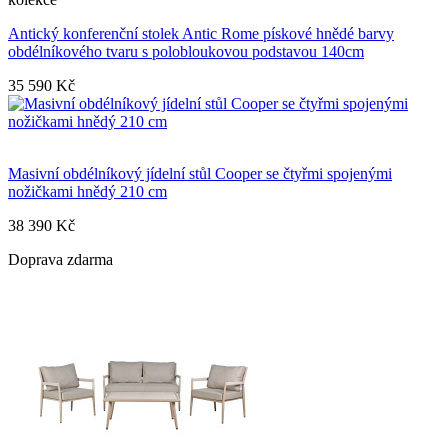
Antický konferenční stolek Antic Rome pískové hnědé barvy
obdélníkového tvaru s polobloukovou podstavou 140cm
35 590 Kč
Masivní obdélníkový jídelní stůl Cooper se čtyřmi spojenými
nožičkami hnědý 210 cm
38 390 Kč
Doprava zdarma