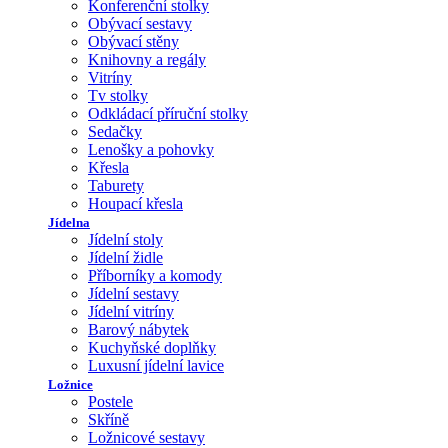
Konferenční stolky
Obývací sestavy
Obývací stěny
Knihovny a regály
Vitríny
Tv stolky
Odkládací příruční stolky
Sedačky
Lenošky a pohovky
Křesla
Taburety
Houpací křesla
Jídelna
Jídelní stoly
Jídelní židle
Příborníky a komody
Jídelní sestavy
Jídelní vitríny
Barový nábytek
Kuchyňské doplňky
Luxusní jídelní lavice
Ložnice
Postele
Skříně
Ložnicové sestavy