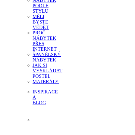
NÁBYTEK
PODLE
STYLU
MĚLI
BYSTE
VĚDĚT
PROČ
NÁBYTEK
PŘES
INTERNET
ŠPANĚLSKÝ
NÁBYTEK
JAK SI
VYSKLÁDAT
POSTEL
MATERÁLY
INSPIRACE
A
BLOG