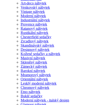
Art-deco nábytek
Venkovský nábytek
Vintage nábytek
Moderní nábytek
Industriální nábytek
Provence nábytek
Ratanový nábytek
Rustikální nábytek
Chesterfield sedačky
Zrcadlový nábytek
Skandinávský nábytek
Designový nábytek
Kožené sedačky a nábytek
Masivní nábytek
Skleněný nábytek
Zámecký nábytek
Barokní nábytek
Mramorový nábytek
Orientální nábytek
Lesklý moderní nábytek
Chromový nábytek
Etno nábytek
Buklé sedačky
Moderní nábytek - italský design
Glamour nábytek