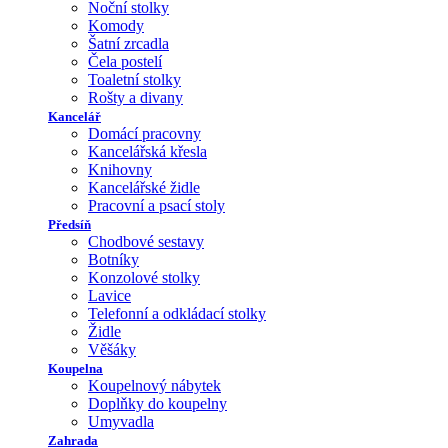
Noční stolky
Komody
Šatní zrcadla
Čela postelí
Toaletní stolky
Rošty a divany
Kancelář
Domácí pracovny
Kancelářská křesla
Knihovny
Kancelářské židle
Pracovní a psací stoly
Předsíň
Chodbové sestavy
Botníky
Konzolové stolky
Lavice
Telefonní a odkládací stolky
Židle
Věšáky
Koupelna
Koupelnový nábytek
Doplňky do koupelny
Umyvadla
Zahrada