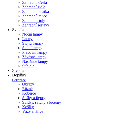
Zahradní křesla
Zahradní židle
Zahradní lehátka
Zahradní lavice
Zahradní stoly
Záhradní sestavy
Svítidla
Noční lampy
Lustry
Stojící lampy
Stolní lampy
Pracovní lampy
Závěsné lampy
Nástěnné lampy
Stínidla
Zrcadla
Doplňky
Dekorace
Obrazy
Různé
Koberce
Sošky a figury
Svíčky, svícny a lucerny
Košíky
Vázy a láhve