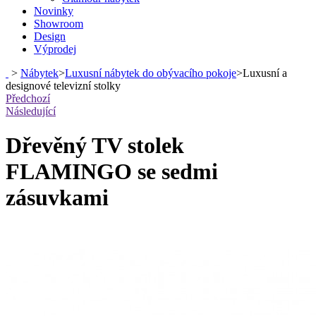
Novinky
Showroom
Design
Výprodej
>
Nábytek
>
Luxusní nábytek do obývacího pokoje
>
Luxusní a
designové televizní stolky
Předchozí
Následující
Dřevěný TV stolek
FLAMINGO se sedmi
zásuvkami