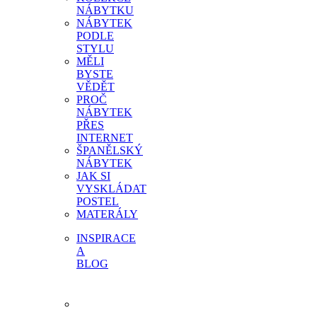
NÁBYTKU
NÁBYTEK
PODLE
STYLU
MĚLI
BYSTE
VĚDĚT
PROČ
NÁBYTEK
PŘES
INTERNET
ŠPANĚLSKÝ
NÁBYTEK
JAK SI
VYSKLÁDAT
POSTEL
MATERÁLY
INSPIRACE
A
BLOG