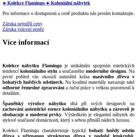
►Kolekce Flamingo
►Koloniální nábytek
Pro informace o dostupnosti a ceně produktu nás prosím kontaktujte.
Záruka nejnižší ceny
Záruka vrácení peněz
Více informací
Kolekce nábytku Flamingo
je unikátním spojením estetických
tendencí
koloniálního stylu
a současného
moderního designu
. Na
první pohled vás okouzlí naturální krása
masivního dřeva v
bohatých hnědých odstínech.
Na kvalitní materiály navazuje také
odborné řemeslné zpracování
a ruční práce s velkou pozorností k
detailům.
Španělský výrobce nábytku
dbá při svých designech na
zachování autentické esence koloniálního nábytku a zároveň je
obohacuje o moderní prvky
. Výsledkem je elegantní nábytek do
stylové současné domácnosti, který s sebou přináší nádech luxusu.
Kolekci Flamingo charakterizuje typický
bohatý hnědý odstín
dřeva s přiznanou strukturou dřeva v p
odobě letokruhů
.