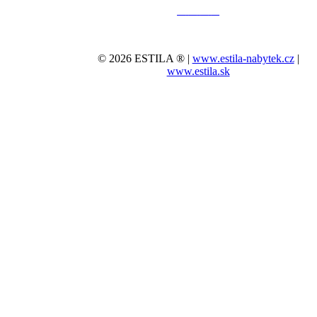
© 2026 ESTILA ® |
www.estila-nabytek.cz
|
www.estila.sk