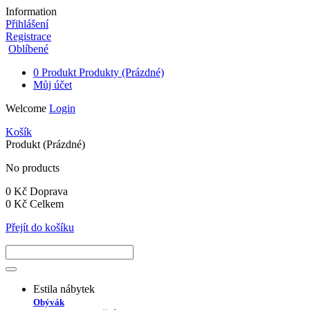
Information
Přihlášení
Registrace
Oblíbené
0
Produkt
Produkty
(Prázdné)
Můj účet
Welcome
Login
Košík
Produkt
(Prázdné)
No products
0 Kč
Doprava
0 Kč
Celkem
Přejít do košíku
Estila nábytek
Obývák