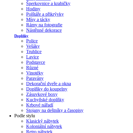
Šperkovnice a krabičky
Hodiny
Polštáře a přikrývky
Mísy a tácky
Rámy na fotografie
Nástěnné dekorace
Doplňky
Police
Vešáky
Truhlice
Lavice
Podstavce
Různé
Vinotéky
Paravány
Dekorační dveře a okna
Doplňky do koupelny
Zásuvkové boxy
Kuchyňské doplňky
Krbové nářadí
Stojany na deštníky a časopisy
Podle stylu
Klasický nábytek
Koloniální nábytek
Retro nábytek