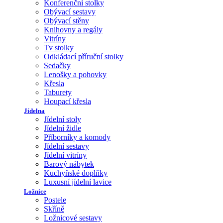
Konferenční stolky
Obývací sestavy
Obývací stěny
Knihovny a regály
Vitríny
Tv stolky
Odkládací příruční stolky
Sedačky
Lenošky a pohovky
Křesla
Taburety
Houpací křesla
Jídelna
Jídelní stoly
Jídelní židle
Příborníky a komody
Jídelní sestavy
Jídelní vitríny
Barový nábytek
Kuchyňské doplňky
Luxusní jídelní lavice
Ložnice
Postele
Skříně
Ložnicové sestavy