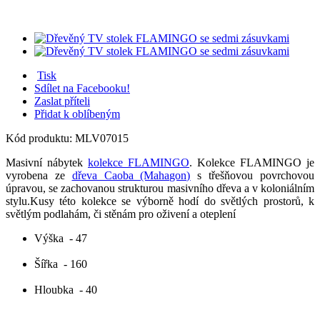
Tisk
Sdílet na Facebooku!
Zaslat příteli
Přidat k oblíbeným
Kód produktu:
MLV07015
Masivní nábytek
kolekce FLAMINGO
. Kolekce FLAMINGO je
vyrobena ze
dřeva Caoba (Mahagon)
s třešňovou povrchovou
úpravou, se zachovanou strukturou masivního dřeva a v koloniálním
stylu.Kusy této kolekce se výborně hodí do světlých prostorů, k
světlým podlahám, či stěnám pro oživení a oteplení
Výška
- 47
Šířka
- 160
Hloubka
- 40