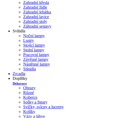
Zahradní křesla
Zahradní židle
Zahradní lehátka
Zahradní lavice
Zahradní stoly
Záhradní sestavy
Svítidla
Noční lampy
Lustry
Stojící lampy
Stolní lampy
Pracovní lampy
Závěsné lampy
Nástěnné lampy
Stínidla
Zrcadla
Doplňky
Dekorace
Obrazy
Různé
Koberce
Sošky a figury
Svíčky, svícny a lucerny
Košíky
Vázy a láhve