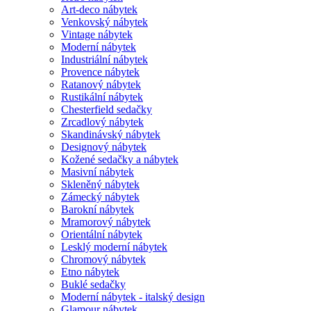
Art-deco nábytek
Venkovský nábytek
Vintage nábytek
Moderní nábytek
Industriální nábytek
Provence nábytek
Ratanový nábytek
Rustikální nábytek
Chesterfield sedačky
Zrcadlový nábytek
Skandinávský nábytek
Designový nábytek
Kožené sedačky a nábytek
Masivní nábytek
Skleněný nábytek
Zámecký nábytek
Barokní nábytek
Mramorový nábytek
Orientální nábytek
Lesklý moderní nábytek
Chromový nábytek
Etno nábytek
Buklé sedačky
Moderní nábytek - italský design
Glamour nábytek