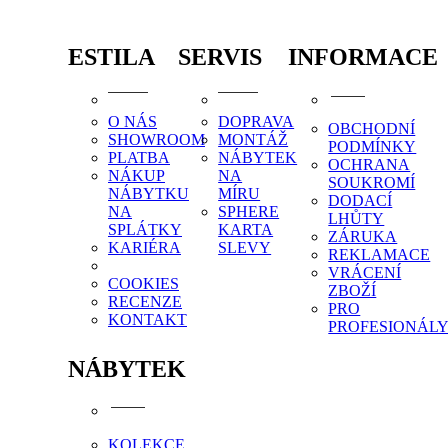
ESTILA
SERVIS
INFORMACE
O NÁS
DOPRAVA
OBCHODNÍ
SHOWROOM
MONTÁŽ
PODMÍNKY
PLATBA
NÁBYTEK
OCHRANA
NÁKUP
NA
SOUKROMÍ
NÁBYTKU
MÍRU
DODACÍ
NA
SPHERE
LHŮTY
SPLÁTKY
KARTA
ZÁRUKA
KARIÉRA
SLEVY
REKLAMACE
VRÁCENÍ
COOKIES
ZBOŽÍ
RECENZE
PRO
KONTAKT
PROFESIONÁL
NÁBYTEK
KOLEKCE