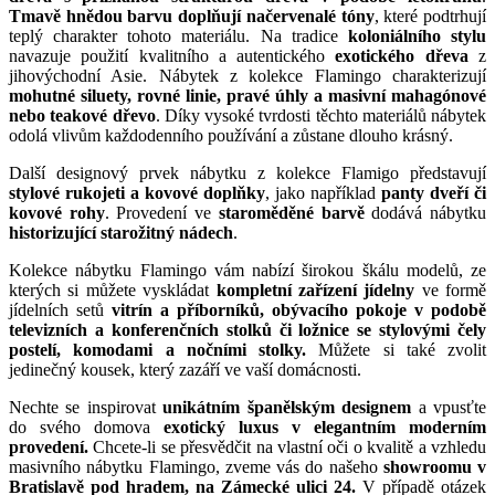
Tmavě hnědou barvu doplňují načervenalé tóny
, které podtrhují
teplý charakter tohoto materiálu. Na tradice
koloniálního stylu
navazuje použití kvalitního a autentického
exotického dřeva
z
jihovýchodní Asie. Nábytek z kolekce Flamingo charakterizují
mohutné siluety, rovné linie, pravé úhly a
masivní mahagónové
nebo teakové dřevo
. Díky vysoké tvrdosti těchto materiálů nábytek
odolá vlivům každodenního používání a zůstane dlouho krásný.
Další designový prvek nábytku z kolekce Flamigo představují
stylové rukojeti a kovové doplňky
, jako například
panty dveří či
kovové rohy
. Provedení ve
staroměděné barvě
dodává nábytku
historizující starožitný nádech
.
Kolekce nábytku Flamingo vám nabízí širokou škálu modelů, ze
kterých si můžete vyskládat
kompletní zařízení jídelny
ve formě
jídelních setů
vitrín a příborníků,
obývacího pokoje
v podobě
televizních a konferenčních stolků
či
ložnice
se stylovými
čely
postelí,
komodami a nočními stolky
.
Můžete si také zvolit
jedinečný kousek, který zazáří ve vaší domácnosti.
Nechte se inspirovat
unikátním španělským designem
a vpusťte
do svého domova
exotický luxus v elegantním moderním
provedení.
Chcete-li se přesvědčit na vlastní oči o kvalitě a vzhledu
masivního nábytku Flamingo, zveme vás do našeho
showroomu v
Bratislavě pod hradem, na Zámecké ulici 24.
V případě otázek