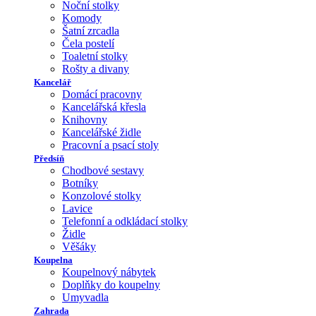
Noční stolky
Komody
Šatní zrcadla
Čela postelí
Toaletní stolky
Rošty a divany
Kancelář
Domácí pracovny
Kancelářská křesla
Knihovny
Kancelářské židle
Pracovní a psací stoly
Předsíň
Chodbové sestavy
Botníky
Konzolové stolky
Lavice
Telefonní a odkládací stolky
Židle
Věšáky
Koupelna
Koupelnový nábytek
Doplňky do koupelny
Umyvadla
Zahrada