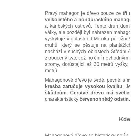
Pravý mahagon je dřevo pouze ze
tří d
velkolistého a honduraského mahagon
a karibských ostrovů. Tento druh domi
války, ale později byl nahrazen mahagonem
vyskytuje v oblasti od Mexika po jižní Am
druhů, který se pěstuje na plantážích
nachází v suchých oblastech Střední Ame
zkroucený tvar, což ho činí nevhodným pro
stromy, dorůstající až 30 metrů výšky, 
metrů.
Mahagonové dřevo je tvrdé, pevné, s
mini
kresba zaručuje vysokou kvalitu
. Je 
škůdcům
.
Čerstvé dřevo má světlejší
charakteristický
červenohnědý odstín
.
Kde s
Mahagonové dřevo se historicky pojí s kol