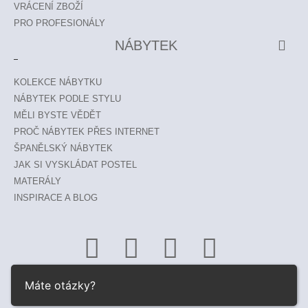
VRÁCENÍ ZBOŽÍ
PRO PROFESIONÁLY
NÁBYTEK
KOLEKCE NÁBYTKU
NÁBYTEK PODLE STYLU
MĚLI BYSTE VĚDĚT
PROČ NÁBYTEK PŘES INTERNET
ŠPANĚLSKÝ NÁBYTEK
JAK SI VYSKLÁDAT POSTEL
MATERÁLY
INSPIRACE A BLOG
Máte otázky?
© 2026 ESTILA ® |
www.estila-nabytek.cz
|
www.estila.sk