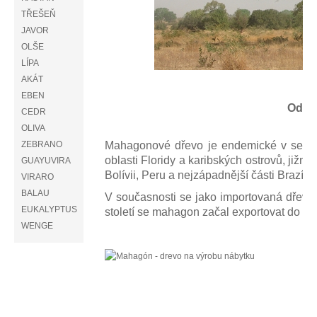
TŘEŠEŇ
JAVOR
OLŠE
LÍPA
AKÁT
EBEN
Odku
CEDR
OLIVA
ZEBRANO
Mahagonové dřevo je endemické v severní
oblasti Floridy a karibských ostrovů, jižně
GUAYUVIRA
Bolívii, Peru a nejzápadnější části Brazílie
VIRARO
BALAU
V současnosti se jako importovaná dřevina
EUKALYPTUS
století se mahagon začal exportovat do Ev
WENGE