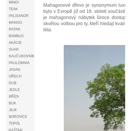
MINDI
Mahagonové dřevo je synonymum luxusu
TEAK
bylo v Evropě již od 16. století součástí p
PALISANDR
je mahagonový nábytek široce dostupný
MANGO
skvělou volbou pro ty, kteří hledají kvalit
RATAN
léta.
BAMBUS
AKÁCIE
SUAR
KAUČUKOVNÍK
PAULOWNIA
JASAN
OŘECH
DUB
JEDLE
BŘÍZA
BUK
JILM
BOROVICE
TOPOL
KAŠTAN