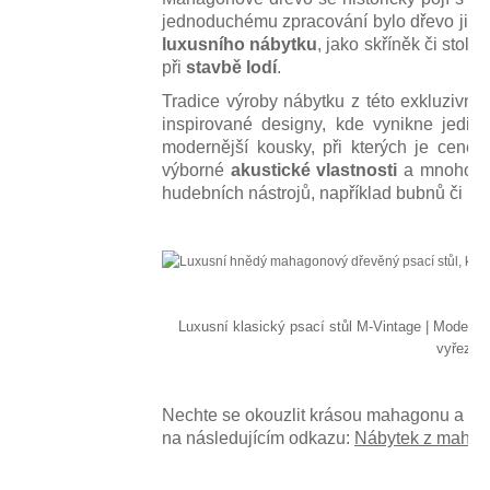
jednoduchému zpracování bylo dřevo již 
luxusního nábytku
, jako skříněk či stol
při
stavbě lodí
.
Tradice výroby nábytku z této exkluzivní 
inspirované designy, kde vynikne jedin
modernější kousky, při kterých je ceněn
výborné
akustické vlastnosti
a mnoho vý
hudebních nástrojů, například bubnů či kyt
Luxusní klasický psací stůl M-Vintage
|
Moderní 
vyřezáv
Nechte se okouzlit krásou mahagonu a pro
na následujícím odkazu:
Nábytek z mahag