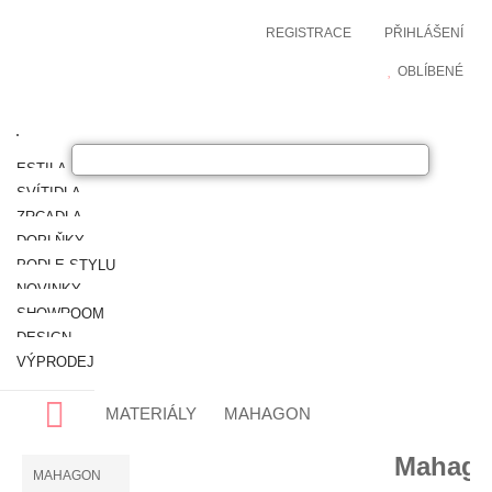
REGISTRACE
PŘIHLÁŠENÍ
OBLÍBENÉ
ESTILA NÁBYTEK
SVÍTIDLA
ZRCADLA
DOPLŇKY
PODLE STYLU
NOVINKY
SHOWROOM
DESIGN
VÝPRODEJ
MATERIÁLY
MAHAGON
Mahago
MAHAGON