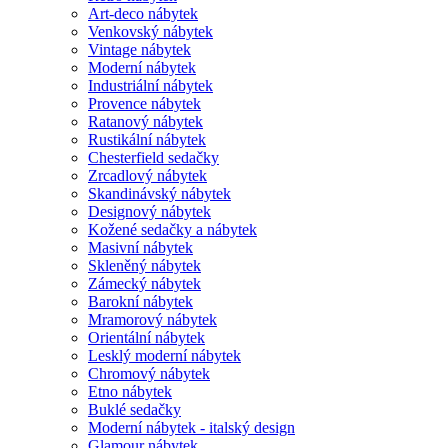
Art-deco nábytek
Venkovský nábytek
Vintage nábytek
Moderní nábytek
Industriální nábytek
Provence nábytek
Ratanový nábytek
Rustikální nábytek
Chesterfield sedačky
Zrcadlový nábytek
Skandinávský nábytek
Designový nábytek
Kožené sedačky a nábytek
Masivní nábytek
Skleněný nábytek
Zámecký nábytek
Barokní nábytek
Mramorový nábytek
Orientální nábytek
Lesklý moderní nábytek
Chromový nábytek
Etno nábytek
Buklé sedačky
Moderní nábytek - italský design
Glamour nábytek