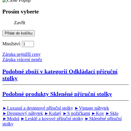
Prosím vyberte
Zavřít
Množství:
Záruka nejnižší ceny
Záruka vrácení peněz
Podobné zboží v kategorii
Odkládací příruční
stolky
Podobné produkty
Skleněné příruční stolky
►Luxusní a designové příruční stolky
►Vintage nábytek
►Designový nábytek
►Kulatý
►S nožičkami
►Kov
►Sklo
►Modrá
►Lesklé a kovové příruční stolky
►Skleněné příruční
stolky