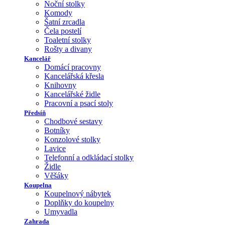
Noční stolky
Komody
Šatní zrcadla
Čela postelí
Toaletní stolky
Rošty a divany
Kancelář
Domácí pracovny
Kancelářská křesla
Knihovny
Kancelářské židle
Pracovní a psací stoly
Předsíň
Chodbové sestavy
Botníky
Konzolové stolky
Lavice
Telefonní a odkládací stolky
Židle
Věšáky
Koupelna
Koupelnový nábytek
Doplňky do koupelny
Umyvadla
Zahrada