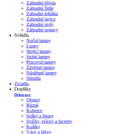
Zahradní křesla
Zahradní židle
Zahradní lehátka
Zahradní lavice
Zahradní stoly
Záhradní sestavy
Svítidla
Noční lampy
Lustry
Stojící lampy
Stolní lampy
Pracovní lampy
Závěsné lampy
Nástěnné lampy
Stínidla
Zrcadla
Doplňky
Dekorace
Obrazy
Různé
Koberce
Sošky a figury
Svíčky, svícny a lucerny
Košíky
Vázy a láhve