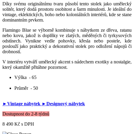
Díky svému originálnímu tvaru působí tento stolek jako umělecký
solitér, který dodá prostoru osobitost a šarm minulosti. Je ideální do
vintage, eklektických, boho nebo koloniálních interiérů, kde se stane
dominantním prvkem.
Flamingo Blue se výborně kombinuje s nábytkem ze dřeva, ratanu
nebo kovu, jakož is doplňky ve zlatých, měděných či tyrkysových
odstínech. Vynikne vedle pohovky, křesla nebo postele, kde
poslouží jako praktický a dekorativní stolek pro odložení nápojů či
drobností.
V interiéru vytváří umělecký akcent s nádechem exotiky a nostalgie,
který okamžitě přitáhne pozornost.
Výška
- 65
Průměr
- 50
►Vintage nábytek
►Designový nábytek
Dostupnost do 2-8 týdnů
8 490 Kč
s DPH