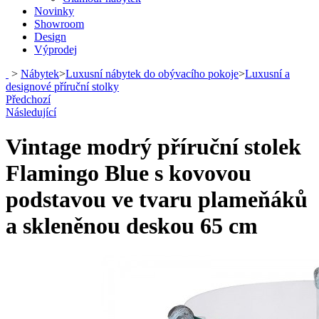
Novinky
Showroom
Design
Výprodej
>
Nábytek
>
Luxusní nábytek do obývacího pokoje
>
Luxusní a
designové příruční stolky
Předchozí
Následující
Vintage modrý příruční stolek
Flamingo Blue s kovovou
podstavou ve tvaru plameňáků
a skleněnou deskou 65 cm