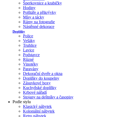
Šperkovnice a krabičky
Hodiny
Polštáře a přikrývky
Mísy a tácky
Rámy na fotografie
Nástěnné dekorace
Doplňky
Police
Vešáky
Truhlice
Lavice
Podstavce
Různé
Vinotéky
Paravány
Dekorační dveře a okna
Doplňky do koupelny
Zásuvkové boxy
Kuchyňské doplňky
Krbové nářadí
Stojany na deštníky a časopisy
Podle stylu
Klasický nábytek
Koloniální nábytek
Retro nábytek