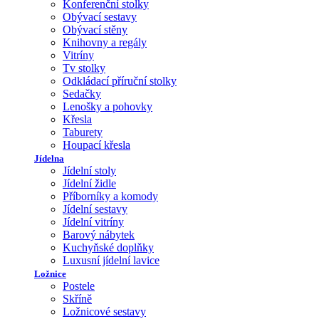
Konferenční stolky
Obývací sestavy
Obývací stěny
Knihovny a regály
Vitríny
Tv stolky
Odkládací příruční stolky
Sedačky
Lenošky a pohovky
Křesla
Taburety
Houpací křesla
Jídelna
Jídelní stoly
Jídelní židle
Příborníky a komody
Jídelní sestavy
Jídelní vitríny
Barový nábytek
Kuchyňské doplňky
Luxusní jídelní lavice
Ložnice
Postele
Skříně
Ložnicové sestavy