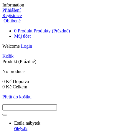
Information
Přihlášení
Registrace
Oblíbené
0
Produkt
Produkty
(Prázdné)
Můj účet
Welcome
Login
Košík
Produkt
(Prázdné)
No products
0 Kč
Doprava
0 Kč
Celkem
Přejít do košíku
Estila nábytek
Obývák