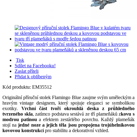
Tisk
Sdílet na Facebooku!
Zaslat příteli
Přidat k oblíbeným
Kód produktu:
EM35512
Originální příruční stolek Flamingo Blue zaujme svým uměleckým a
hravým vintage designem, který spojuje eleganci se symbolikou
exotiky.
Vrchní část tvoří okrouhlá deska z průhledného
tvrzeného skla
, zatímco podstava sestává ze tří plameňáků z
kovu s
modrou patinou
a efektem zestárlého povrchu. Každý plameňák
stojí na
jedné noze a jejich těla jsou propojena trojúhelníkovou
kovovou konstrukcí
pro stabilitu a dekorativní vzhled.