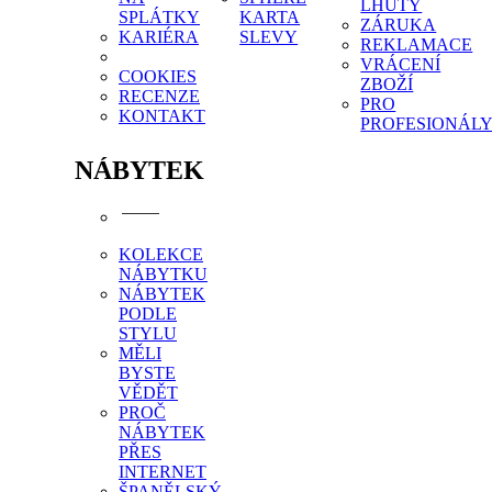
LHŮTY
SPLÁTKY
KARTA
ZÁRUKA
KARIÉRA
SLEVY
REKLAMACE
VRÁCENÍ
COOKIES
ZBOŽÍ
RECENZE
PRO
KONTAKT
PROFESIONÁL
NÁBYTEK
KOLEKCE
NÁBYTKU
NÁBYTEK
PODLE
STYLU
MĚLI
BYSTE
VĚDĚT
PROČ
NÁBYTEK
PŘES
INTERNET
ŠPANĚLSKÝ