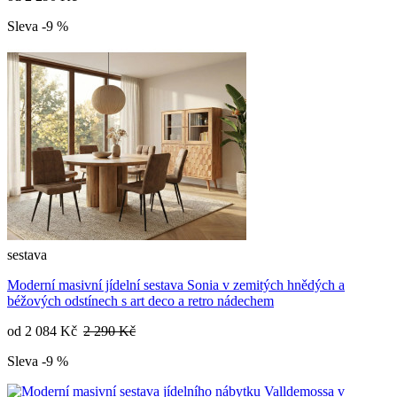
Sleva -9 %
sestava
Moderní masivní jídelní sestava Sonia v zemitých hnědých a
béžových odstínech s art deco a retro nádechem
od
2 084 Kč
2 290 Kč
Sleva -9 %