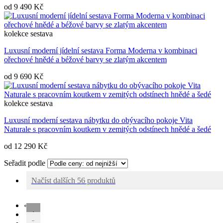
od
9 490 Kč
kolekce
sestava
Luxusní moderní jídelní sestava Forma Moderna v kombinaci
ořechové hnědé a béžové barvy se zlatým akcentem
od
9 690 Kč
kolekce
sestava
Luxusní moderní sestava nábytku do obývacího pokoje Vita
Naturale s pracovním koutkem v zemitých odstínech hnědé a šedé
od
12 290 Kč
Seřadit podle
Načíst dalších 56 produktů
«
1