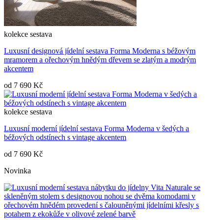
kolekce
sestava
Luxusní designová jídelní sestava Forma Moderna s béžovým
mramorem a ořechovým hnědým dřevem se zlatým a modrým
akcentem
od
7 690 Kč
kolekce
sestava
Luxusní moderní jídelní sestava Forma Moderna v šedých a
béžových odstínech s vintage akcentem
od
7 690 Kč
Novinka