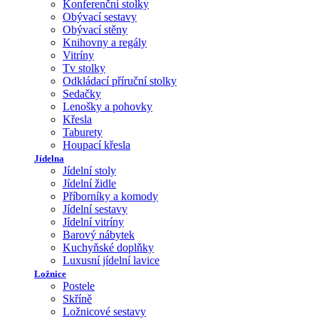
Konferenční stolky
Obývací sestavy
Obývací stěny
Knihovny a regály
Vitríny
Tv stolky
Odkládací příruční stolky
Sedačky
Lenošky a pohovky
Křesla
Taburety
Houpací křesla
Jídelna
Jídelní stoly
Jídelní židle
Příborníky a komody
Jídelní sestavy
Jídelní vitríny
Barový nábytek
Kuchyňské doplňky
Luxusní jídelní lavice
Ložnice
Postele
Skříně
Ložnicové sestavy