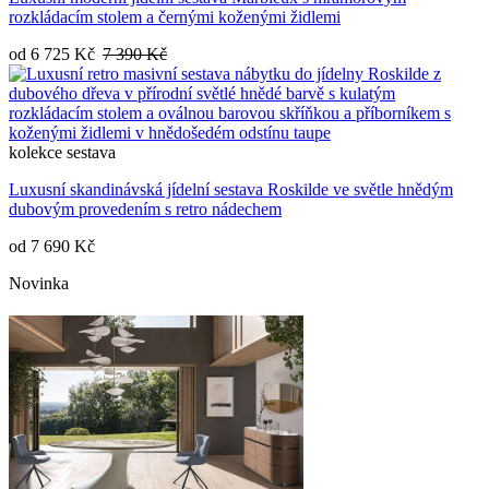
rozkládacím stolem a černými koženými židlemi
od
6 725 Kč
7 390 Kč
kolekce
sestava
Luxusní skandinávská jídelní sestava Roskilde ve světle hnědým
dubovým provedením s retro nádechem
od
7 690 Kč
Novinka