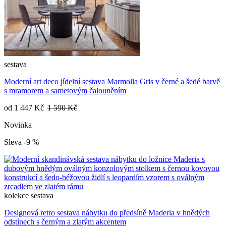
sestava
Moderní art deco jídelní sestava Marmolla Gris v černé a šedé barvě
s mramorem a sametovým čalouněním
od
1 447 Kč
1 590 Kč
Novinka
Sleva -9 %
kolekce
sestava
Designová retro sestava nábytku do předsíně Maderia v hnědých
odstínech s černým a zlatým akcentem