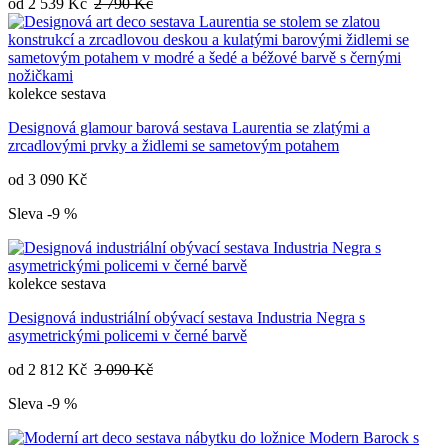
od
2 539 Kč
2 790 Kč
kolekce
sestava
Designová glamour barová sestava Laurentia se zlatými a
zrcadlovými prvky a židlemi se sametovým potahem
od
3 090 Kč
Sleva -9 %
kolekce
sestava
Designová industriální obývací sestava Industria Negra s
asymetrickými policemi v černé barvě
od
2 812 Kč
3 090 Kč
Sleva -9 %