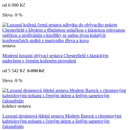
od
6 090 Kč
Sleva -9 %
sestava
Moderní luxusní obývací sestava Chesterfield s klasickým
nádechem v černém koženém provedení
od
5 542 Kč
6 090 Kč
Sleva -9 %
kolekce
sestava
Luxusní designová jídelní sestava Modern Barock s chromovými
kabriolovými nohami s černým sklem a šedým sametovým
čalouněním