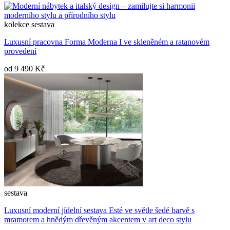
kolekce
sestava
Luxusní pracovna Forma Moderna I ve skleněném a ratanovém
provedení
od
9 490 Kč
sestava
Luxusní moderní jídelní sestava Esté ve světle šedé barvě s
mramorem a hnědým dřevěným akcentem v art deco stylu