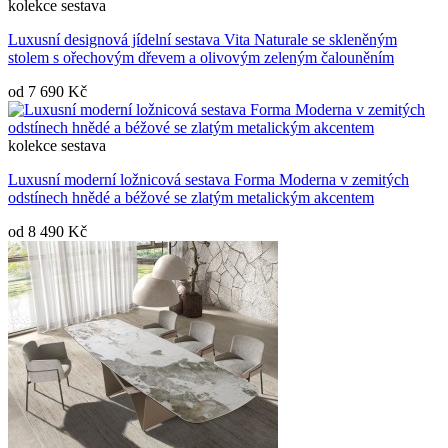
kolekce
sestava
Luxusní designová jídelní sestava Vita Naturale se skleněným
stolem s ořechovým dřevem a olivovým zeleným čalouněním
od
7 690 Kč
kolekce
sestava
Luxusní moderní ložnicová sestava Forma Moderna v zemitých
odstínech hnědé a béžové se zlatým metalickým akcentem
od
8 490 Kč