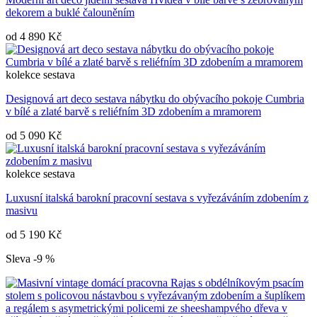
dekorem a buklé čalouněním
od
4 890 Kč
kolekce
sestava
Designová art deco sestava nábytku do obývacího pokoje Cumbria
v bílé a zlaté barvě s reliéfním 3D zdobením a mramorem
od
5 090 Kč
kolekce
sestava
Luxusní italská barokní pracovní sestava s vyřezáváním zdobením z
masivu
od
5 190 Kč
Sleva -9 %