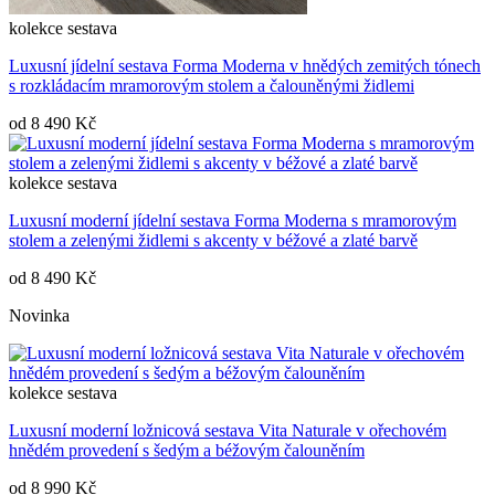
kolekce
sestava
Luxusní jídelní sestava Forma Moderna v hnědých zemitých tónech
s rozkládacím mramorovým stolem a čalouněnými židlemi
od
8 490 Kč
kolekce
sestava
Luxusní moderní jídelní sestava Forma Moderna s mramorovým
stolem a zelenými židlemi s akcenty v béžové a zlaté barvě
od
8 490 Kč
Novinka
kolekce
sestava
Luxusní moderní ložnicová sestava Vita Naturale v ořechovém
hnědém provedení s šedým a béžovým čalouněním
od
8 990 Kč