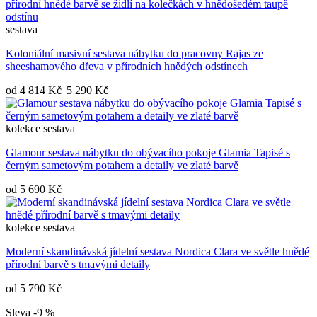
sestava
Koloniální masivní sestava nábytku do pracovny Rajas ze
sheeshamového dřeva v přírodních hnědých odstínech
od
4 814 Kč
5 290 Kč
kolekce
sestava
Glamour sestava nábytku do obývacího pokoje Glamia Tapisé s
černým sametovým potahem a detaily ve zlaté barvě
od
5 690 Kč
kolekce
sestava
Moderní skandinávská jídelní sestava Nordica Clara ve světle hnědé
přírodní barvě s tmavými detaily
od
5 790 Kč
Sleva -9 %