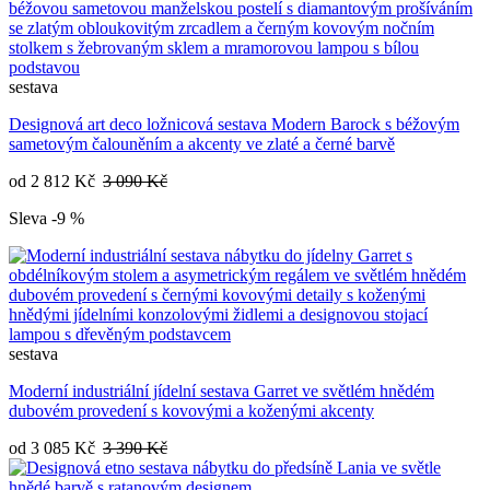
sestava
Designová art deco ložnicová sestava Modern Barock s béžovým
sametovým čalouněním a akcenty ve zlaté a černé barvě
od
2 812 Kč
3 090 Kč
Sleva -9 %
sestava
Moderní industriální jídelní sestava Garret ve světlém hnědém
dubovém provedení s kovovými a koženými akcenty
od
3 085 Kč
3 390 Kč