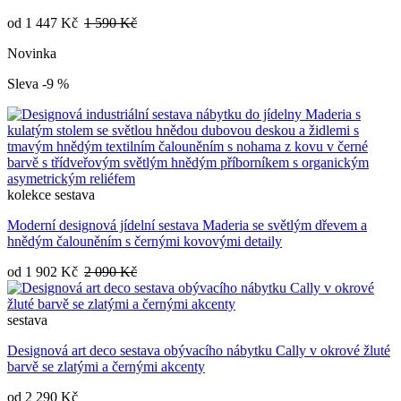
od
1 447 Kč
1 590 Kč
Novinka
Sleva -9 %
kolekce
sestava
Moderní designová jídelní sestava Maderia se světlým dřevem a
hnědým čalouněním s černými kovovými detaily
od
1 902 Kč
2 090 Kč
sestava
Designová art deco sestava obývacího nábytku Cally v okrové žluté
barvě se zlatými a černými akcenty
od
2 290 Kč