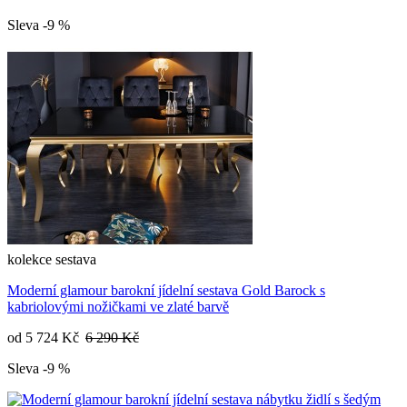
Sleva -9 %
kolekce
sestava
Moderní glamour barokní jídelní sestava Gold Barock s
kabriolovými nožičkami ve zlaté barvě
od
5 724 Kč
6 290 Kč
Sleva -9 %