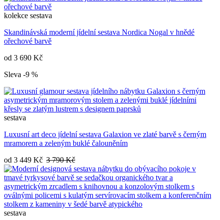
kolekce
sestava
Skandinávská moderní jídelní sestava Nordica Nogal v hnědé
ořechové barvě
od
3 690 Kč
Sleva -9 %
sestava
Luxusní art deco jídelní sestava Galaxion ve zlaté barvě s černým
mramorem a zeleným buklé čalouněním
od
3 449 Kč
3 790 Kč
sestava