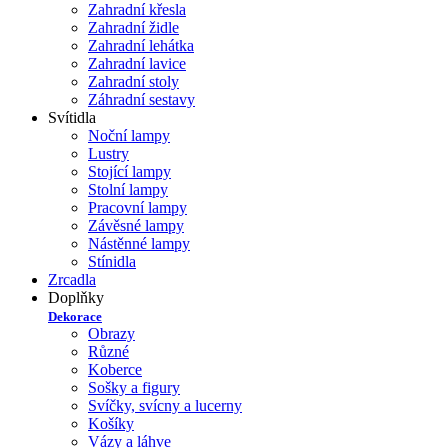
Zahradní křesla
Zahradní židle
Zahradní lehátka
Zahradní lavice
Zahradní stoly
Záhradní sestavy
Svítidla
Noční lampy
Lustry
Stojící lampy
Stolní lampy
Pracovní lampy
Závěsné lampy
Nástěnné lampy
Stínidla
Zrcadla
Doplňky
Dekorace
Obrazy
Různé
Koberce
Sošky a figury
Svíčky, svícny a lucerny
Košíky
Vázy a láhve