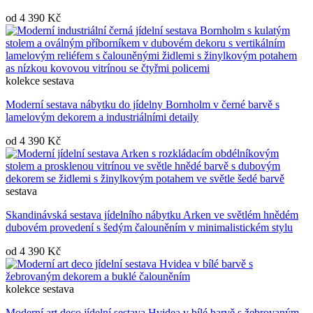
od
4 390 Kč
kolekce
sestava
Moderní sestava nábytku do jídelny Bornholm v černé barvě s
lamelovým dekorem a industriálními detaily
od
4 390 Kč
sestava
Skandinávská sestava jídelního nábytku Arken ve světlém hnědém
dubovém provedení s šedým čalouněním v minimalistickém stylu
od
4 390 Kč
kolekce
sestava
Moderní art deco jídelní sestava Hvidea v bílé barvě s žebrovaným