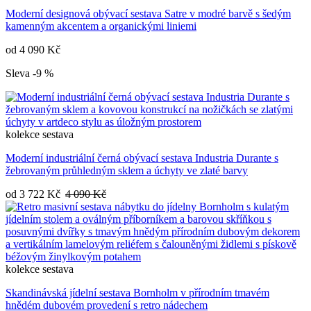
Moderní designová obývací sestava Satre v modré barvě s šedým
kamenným akcentem a organickými liniemi
od
4 090 Kč
Sleva -9 %
kolekce
sestava
Moderní industriální černá obývací sestava Industria Durante s
žebrovaným průhledným sklem a úchyty ve zlaté barvy
od
3 722 Kč
4 090 Kč
kolekce
sestava
Skandinávská jídelní sestava Bornholm v přírodním tmavém
hnědém dubovém provedení s retro nádechem