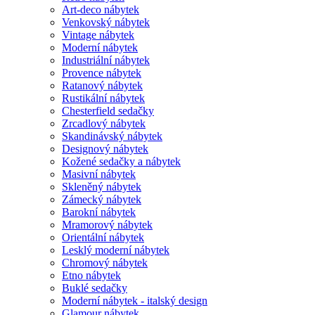
Art-deco nábytek
Venkovský nábytek
Vintage nábytek
Moderní nábytek
Industriální nábytek
Provence nábytek
Ratanový nábytek
Rustikální nábytek
Chesterfield sedačky
Zrcadlový nábytek
Skandinávský nábytek
Designový nábytek
Kožené sedačky a nábytek
Masivní nábytek
Skleněný nábytek
Zámecký nábytek
Barokní nábytek
Mramorový nábytek
Orientální nábytek
Lesklý moderní nábytek
Chromový nábytek
Etno nábytek
Buklé sedačky
Moderní nábytek - italský design
Glamour nábytek