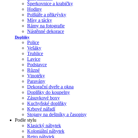
Šperkovnice a krabičky
Hodiny
Polštáře a přikrývky
Mísy a tácky
Rámy na fotografie
Nástěnné dekorace
Doplňky
Police
Vešáky
Truhlice
Lavice
Podstavce
Různé
Vinotéky
Paravány
Dekorační dveře a okna
Doplňky do koupelny
Zásuvkové boxy
Kuchyňské doplňky
Krbové nářadí
Stojany na deštníky a časopisy
Podle stylu
Klasický nábytek
Koloniální nábytek
Retro nábytek