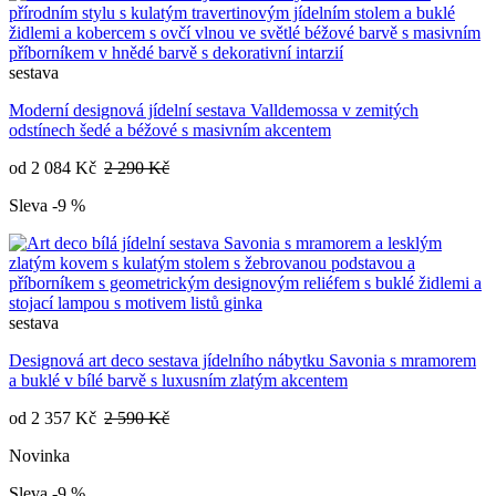
sestava
Moderní designová jídelní sestava Valldemossa v zemitých
odstínech šedé a béžové s masivním akcentem
od
2 084 Kč
2 290 Kč
Sleva -9 %
sestava
Designová art deco sestava jídelního nábytku Savonia s mramorem
a buklé v bílé barvě s luxusním zlatým akcentem
od
2 357 Kč
2 590 Kč
Novinka
Sleva -9 %