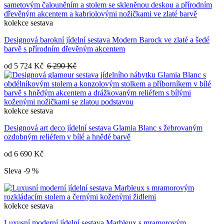
kolekce
sestava
Designová barokní jídelní sestava Modern Barock ve zlaté a šedé
barvě s přírodním dřevěným akcentem
od
5 724 Kč
6 290 Kč
kolekce
sestava
Designová art deco jídelní sestava Glamia Blanc s žebrovaným
ozdobným reliéfem v bílé a hnědé barvě
od
6 690 Kč
Sleva -9 %
kolekce
sestava
Luxusní moderní jídelní sestava Marbleux s mramorovým