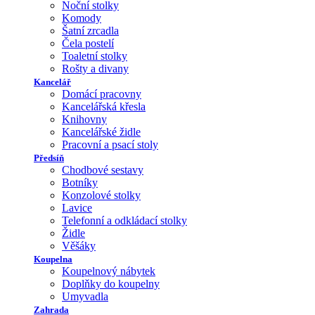
Noční stolky
Komody
Šatní zrcadla
Čela postelí
Toaletní stolky
Rošty a divany
Kancelář
Domácí pracovny
Kancelářská křesla
Knihovny
Kancelářské židle
Pracovní a psací stoly
Předsíň
Chodbové sestavy
Botníky
Konzolové stolky
Lavice
Telefonní a odkládací stolky
Židle
Věšáky
Koupelna
Koupelnový nábytek
Doplňky do koupelny
Umyvadla
Zahrada