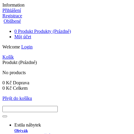
Information
Přihlášení
Registrace
Oblíbené
0
Produkt
Produkty
(Prázdné)
Můj účet
Welcome
Login
Košík
Produkt
(Prázdné)
No products
0 Kč
Doprava
0 Kč
Celkem
Přejít do košíku
Estila nábytek
Obývák