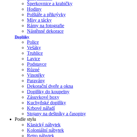
Šperkovnice a krabičky
Hodiny
Polštáře a přikrývky
Mísy a tácky
Rámy na fotografie
Nástěnné dekorace
Doplňky
Police
Vešáky
Truhlice
Lavice
Podstavce
Různé
Vinotéky
Paravány
Dekorační dveře a okna
Doplňky do koupelny
Zásuvkové boxy
Kuchyňské doplňky
Krbové nářadí
Stojany na deštníky a časopisy
Podle stylu
Klasický nábytek
Koloniální nábytek
Retro nábytek