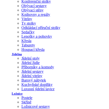
Konferenční stolky
Obývací sestavy
Obývací stěny
Knihovny a regály
Vitríny
Tv stolky
Odkládací příruční stolky
Sedačky
Lenošky a pohovky
Křesla
Taburety
Houpací křesla
Jídelna
Jídelní stoly
Jídelní židle
Příborníky a komody
Jídelní sestavy
Jídelní vitríny
Barový nábytek
Kuchyňské doplňky
Luxusní jídelní lavice
Ložnice
Postele
Skříně
Ložnicové sestavy