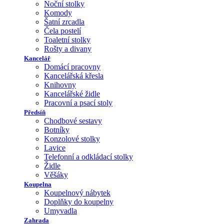
Noční stolky
Komody
Šatní zrcadla
Čela postelí
Toaletní stolky
Rošty a divany
Kancelář
Domácí pracovny
Kancelářská křesla
Knihovny
Kancelářské židle
Pracovní a psací stoly
Předsíň
Chodbové sestavy
Botníky
Konzolové stolky
Lavice
Telefonní a odkládací stolky
Židle
Věšáky
Koupelna
Koupelnový nábytek
Doplňky do koupelny
Umyvadla
Zahrada