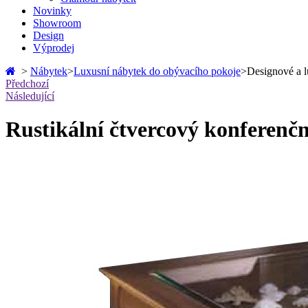
Novinky
Showroom
Design
Výprodej
>
Nábytek
>
Luxusní nábytek do obývacího pokoje
>
Designové a l
Předchozí
Následující
Rustikální čtvercový konferenčn