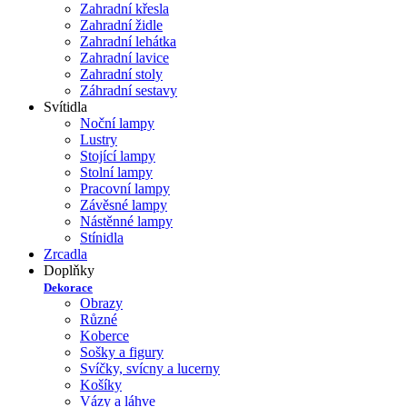
Zahradní křesla
Zahradní židle
Zahradní lehátka
Zahradní lavice
Zahradní stoly
Záhradní sestavy
Svítidla
Noční lampy
Lustry
Stojící lampy
Stolní lampy
Pracovní lampy
Závěsné lampy
Nástěnné lampy
Stínidla
Zrcadla
Doplňky
Dekorace
Obrazy
Různé
Koberce
Sošky a figury
Svíčky, svícny a lucerny
Košíky
Vázy a láhve