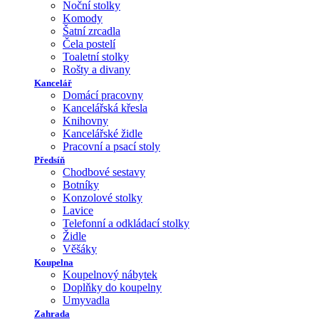
Noční stolky
Komody
Šatní zrcadla
Čela postelí
Toaletní stolky
Rošty a divany
Kancelář
Domácí pracovny
Kancelářská křesla
Knihovny
Kancelářské židle
Pracovní a psací stoly
Předsíň
Chodbové sestavy
Botníky
Konzolové stolky
Lavice
Telefonní a odkládací stolky
Židle
Věšáky
Koupelna
Koupelnový nábytek
Doplňky do koupelny
Umyvadla
Zahrada