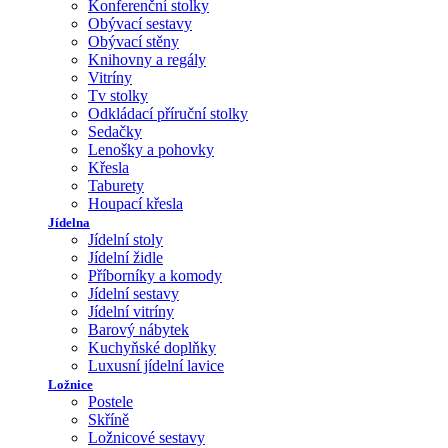
Konferenční stolky
Obývací sestavy
Obývací stěny
Knihovny a regály
Vitríny
Tv stolky
Odkládací příruční stolky
Sedačky
Lenošky a pohovky
Křesla
Taburety
Houpací křesla
Jídelna
Jídelní stoly
Jídelní židle
Příborníky a komody
Jídelní sestavy
Jídelní vitríny
Barový nábytek
Kuchyňské doplňky
Luxusní jídelní lavice
Ložnice
Postele
Skříně
Ložnicové sestavy