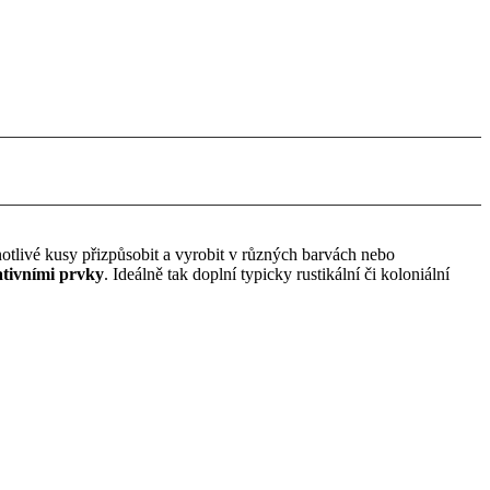
notlivé kusy přizpůsobit a vyrobit v různých barvách nebo
ativními prvky
. Ideálně tak doplní typicky rustikální či koloniální