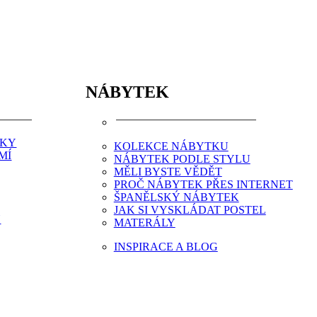
NÁBYTEK
NKY
KOLEKCE NÁBYTKU
MÍ
NÁBYTEK PODLE STYLU
MĚLI BYSTE VĚDĚT
PROČ NÁBYTEK PŘES INTERNET
ŠPANĚLSKÝ NÁBYTEK
JAK SI VYSKLÁDAT POSTEL
Y
MATERÁLY
INSPIRACE A BLOG