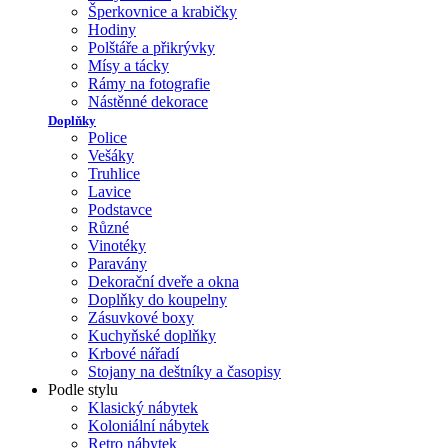
Šperkovnice a krabičky
Hodiny
Polštáře a přikrývky
Mísy a tácky
Rámy na fotografie
Nástěnné dekorace
Doplňky
Police
Vešáky
Truhlice
Lavice
Podstavce
Různé
Vinotéky
Paravány
Dekorační dveře a okna
Doplňky do koupelny
Zásuvkové boxy
Kuchyňské doplňky
Krbové nářadí
Stojany na deštníky a časopisy
Podle stylu
Klasický nábytek
Koloniální nábytek
Retro nábytek