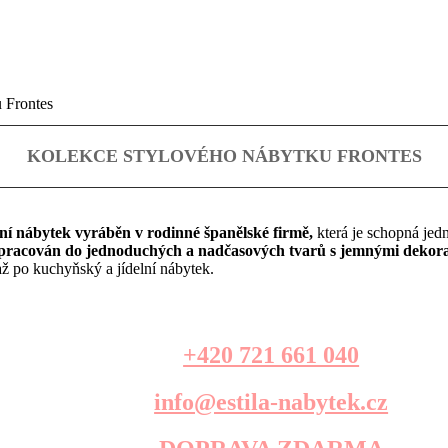
 Frontes
KOLEKCE STYLOVÉHO NÁBYTKU FRONTES
ální nábytek vyráběn v rodinné španělské firmě,
která je schopná jed
l zpracován do jednoduchých a nadčasových tvarů s jemnými dekor
 až po kuchyňský a jídelní nábytek.
+420 721 661 040
info@estila-nabytek.cz