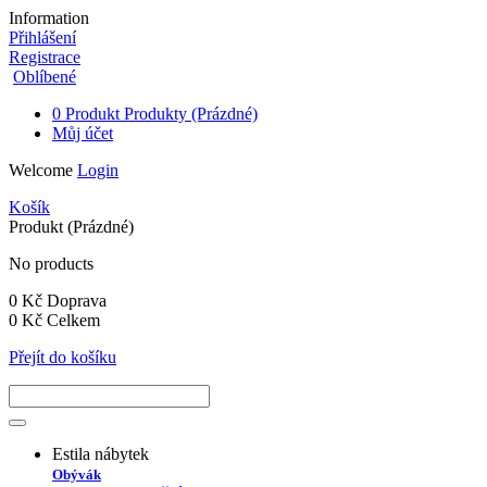
Information
Přihlášení
Registrace
Oblíbené
0
Produkt
Produkty
(Prázdné)
Můj účet
Welcome
Login
Košík
Produkt
(Prázdné)
No products
0 Kč
Doprava
0 Kč
Celkem
Přejít do košíku
Estila nábytek
Obývák