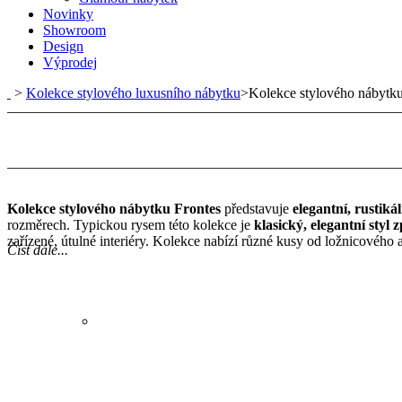
Novinky
Showroom
Design
Výprodej
>
Kolekce stylového luxusního nábytku
>
Kolekce stylového nábytku
Kolekce stylového nábytku Frontes
představuje
elegantní, rustik
rozměrech. Typickou rysem této kolekce je
klasický, elegantní sty
zařízené, útulné interiéry. Kolekce nabízí různé kusy od ložnicového
Číst dále...