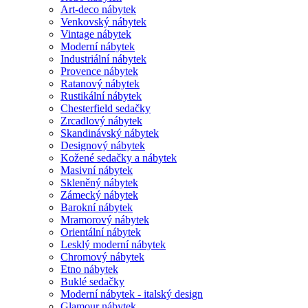
Art-deco nábytek
Venkovský nábytek
Vintage nábytek
Moderní nábytek
Industriální nábytek
Provence nábytek
Ratanový nábytek
Rustikální nábytek
Chesterfield sedačky
Zrcadlový nábytek
Skandinávský nábytek
Designový nábytek
Kožené sedačky a nábytek
Masivní nábytek
Skleněný nábytek
Zámecký nábytek
Barokní nábytek
Mramorový nábytek
Orientální nábytek
Lesklý moderní nábytek
Chromový nábytek
Etno nábytek
Buklé sedačky
Moderní nábytek - italský design
Glamour nábytek