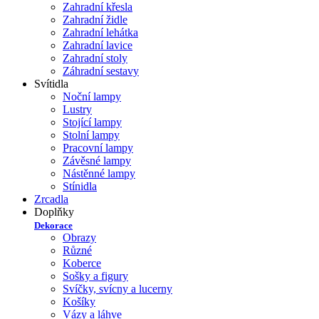
Zahradní křesla
Zahradní židle
Zahradní lehátka
Zahradní lavice
Zahradní stoly
Záhradní sestavy
Svítidla
Noční lampy
Lustry
Stojící lampy
Stolní lampy
Pracovní lampy
Závěsné lampy
Nástěnné lampy
Stínidla
Zrcadla
Doplňky
Dekorace
Obrazy
Různé
Koberce
Sošky a figury
Svíčky, svícny a lucerny
Košíky
Vázy a láhve