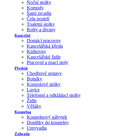
Noční stolky
Komody
Šatní zrcadla
Čela postelí
Toaletní stolky
Rošty a divany
Kancelář
Domácí pracovny
Kancelářská křesla
Knihovny
Kancelářské židle
Pracovní a psací stoly
Předsíň
Chodbové sestavy
Botníky
Konzolové stolky
Lavice
Telefonní a odkládací stolky
Židle
Věšáky
Koupelna
Koupelnový nábytek
Doplňky do koupelny
Umyvadla
Zahrada