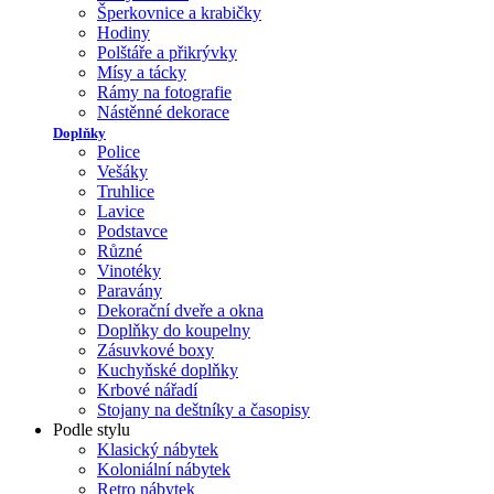
Šperkovnice a krabičky
Hodiny
Polštáře a přikrývky
Mísy a tácky
Rámy na fotografie
Nástěnné dekorace
Doplňky
Police
Vešáky
Truhlice
Lavice
Podstavce
Různé
Vinotéky
Paravány
Dekorační dveře a okna
Doplňky do koupelny
Zásuvkové boxy
Kuchyňské doplňky
Krbové nářadí
Stojany na deštníky a časopisy
Podle stylu
Klasický nábytek
Koloniální nábytek
Retro nábytek