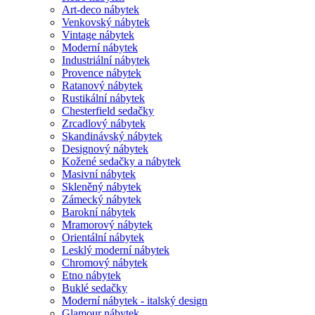
Art-deco nábytek
Venkovský nábytek
Vintage nábytek
Moderní nábytek
Industriální nábytek
Provence nábytek
Ratanový nábytek
Rustikální nábytek
Chesterfield sedačky
Zrcadlový nábytek
Skandinávský nábytek
Designový nábytek
Kožené sedačky a nábytek
Masivní nábytek
Skleněný nábytek
Zámecký nábytek
Barokní nábytek
Mramorový nábytek
Orientální nábytek
Lesklý moderní nábytek
Chromový nábytek
Etno nábytek
Buklé sedačky
Moderní nábytek - italský design
Glamour nábytek