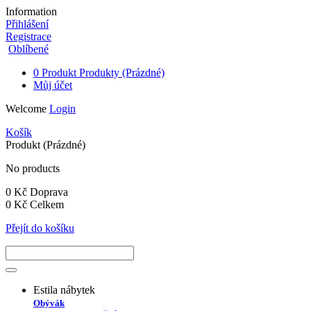
Information
Přihlášení
Registrace
Oblíbené
0
Produkt
Produkty
(Prázdné)
Můj účet
Welcome
Login
Košík
Produkt
(Prázdné)
No products
0 Kč
Doprava
0 Kč
Celkem
Přejít do košíku
Estila nábytek
Obývák