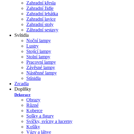
Zahradní křesla
Zahradní židle
Zahradní lehátka
Zahradní lavice
Zahradní stoly
Záhradní sestavy
Svítidla
Noční lampy
Lustry
Stojící lampy
Stolní lampy
Pracovní lampy
Závěsné lampy
Nástěnné lampy
Stínidla
Zrcadla
Doplňky
Dekorace
Obrazy
Různé
Koberce
Sošky a figury
Svíčky, svícny a lucerny
Košíky
Vázy a láhve