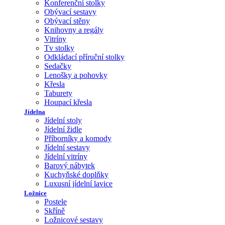
Konferenční stolky
Obývací sestavy
Obývací stěny
Knihovny a regály
Vitríny
Tv stolky
Odkládací příruční stolky
Sedačky
Lenošky a pohovky
Křesla
Taburety
Houpací křesla
Jídelna
Jídelní stoly
Jídelní židle
Příborníky a komody
Jídelní sestavy
Jídelní vitríny
Barový nábytek
Kuchyňské doplňky
Luxusní jídelní lavice
Ložnice
Postele
Skříně
Ložnicové sestavy