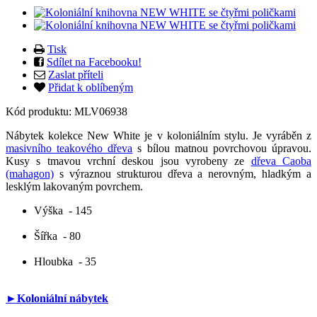
Tisk
Sdílet na Facebooku!
Zaslat příteli
Přidat k oblíbeným
Kód produktu:
MLV06938
Nábytek kolekce New White je v koloniálním stylu. Je vyráběn z
masivního teakového dřeva
s bílou matnou povrchovou úpravou.
Kusy s tmavou vrchní deskou jsou vyrobeny ze
dřeva Caoba
(mahagon)
s výraznou strukturou dřeva a nerovným, hladkým a
lesklým lakovaným povrchem.
Výška
- 145
Šířka
- 80
Hloubka
- 35
►Koloniální nábytek