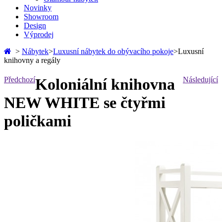
Novinky
Showroom
Design
Výprodej
>
Nábytek
>
Luxusní nábytek do obývacího pokoje
>
Luxusní
knihovny a regály
Předchozí
Koloniální knihovna
Následující
NEW WHITE se čtyřmi
poličkami