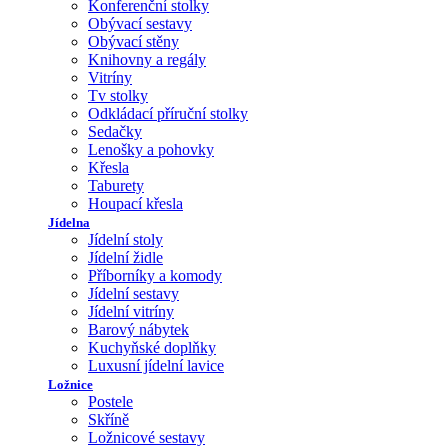
Konferenční stolky
Obývací sestavy
Obývací stěny
Knihovny a regály
Vitríny
Tv stolky
Odkládací příruční stolky
Sedačky
Lenošky a pohovky
Křesla
Taburety
Houpací křesla
Jídelna
Jídelní stoly
Jídelní židle
Příborníky a komody
Jídelní sestavy
Jídelní vitríny
Barový nábytek
Kuchyňské doplňky
Luxusní jídelní lavice
Ložnice
Postele
Skříně
Ložnicové sestavy