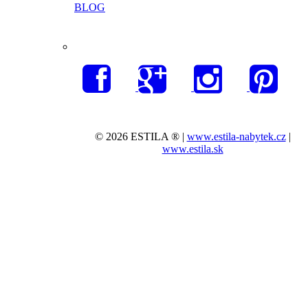
BLOG
© 2026 ESTILA ® |
www.estila-nabytek.cz
|
www.estila.sk