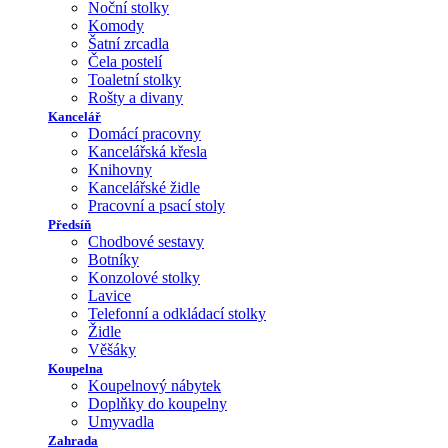
Noční stolky
Komody
Šatní zrcadla
Čela postelí
Toaletní stolky
Rošty a divany
Kancelář
Domácí pracovny
Kancelářská křesla
Knihovny
Kancelářské židle
Pracovní a psací stoly
Předsíň
Chodbové sestavy
Botníky
Konzolové stolky
Lavice
Telefonní a odkládací stolky
Židle
Věšáky
Koupelna
Koupelnový nábytek
Doplňky do koupelny
Umyvadla
Zahrada