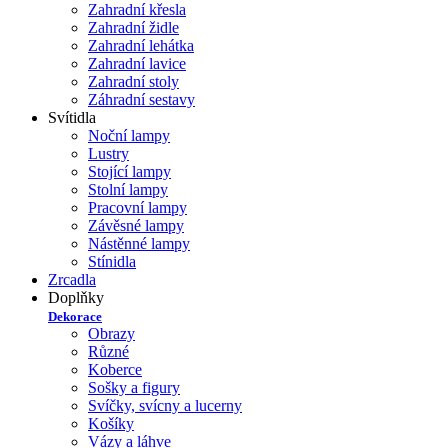
Zahradní křesla
Zahradní židle
Zahradní lehátka
Zahradní lavice
Zahradní stoly
Záhradní sestavy
Svítidla
Noční lampy
Lustry
Stojící lampy
Stolní lampy
Pracovní lampy
Závěsné lampy
Nástěnné lampy
Stínidla
Zrcadla
Doplňky
Dekorace
Obrazy
Různé
Koberce
Sošky a figury
Svíčky, svícny a lucerny
Košíky
Vázy a láhve