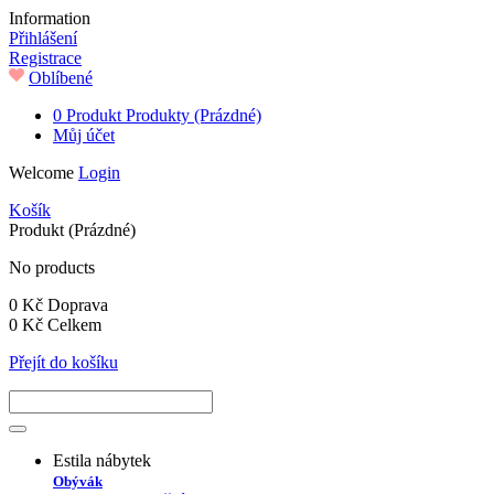
Information
Přihlášení
Registrace
Oblíbené
0
Produkt
Produkty
(Prázdné)
Můj účet
Welcome
Login
Košík
Produkt
(Prázdné)
No products
0 Kč
Doprava
0 Kč
Celkem
Přejít do košíku
Estila nábytek
Obývák