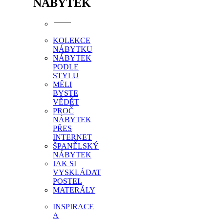
NÁBYTEK
KOLEKCE
NÁBYTKU
NÁBYTEK
PODLE
STYLU
MĚLI
BYSTE
VĚDĚT
PROČ
NÁBYTEK
PŘES
INTERNET
ŠPANĚLSKÝ
NÁBYTEK
JAK SI
VYSKLÁDAT
POSTEL
MATERÁLY
INSPIRACE
A