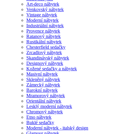
Art-deco nábytek
Venkovský nábytek
Vintage nábytek
Moderní nábytek
Industriální nábytek
Provence nábytek
Ratanový nábytek
Rustikální nábytek
Chesterfield sedačky
Zrcadlový nábytek
Skandinávský nábytek
Designový nábytek
Kožené sedačky a nábytek
Masivní nábytek
Skleněný nábytek
Zámecký nábytek
Barokní nábytek
Mramorový nábytek
Orientální nábytek
Lesklý moderní nábytek
Chromový nábytek
Etno nábytek
Buklé sedačky
Moderní nábytek - italský design
Glamour nábytek