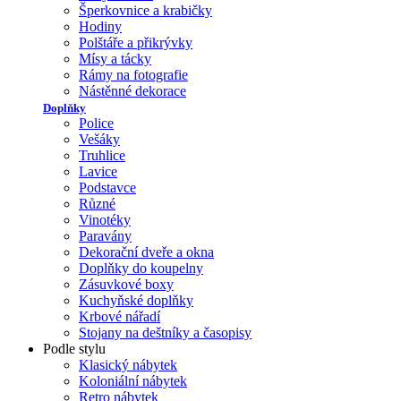
Šperkovnice a krabičky
Hodiny
Polštáře a přikrývky
Mísy a tácky
Rámy na fotografie
Nástěnné dekorace
Doplňky
Police
Vešáky
Truhlice
Lavice
Podstavce
Různé
Vinotéky
Paravány
Dekorační dveře a okna
Doplňky do koupelny
Zásuvkové boxy
Kuchyňské doplňky
Krbové nářadí
Stojany na deštníky a časopisy
Podle stylu
Klasický nábytek
Koloniální nábytek
Retro nábytek