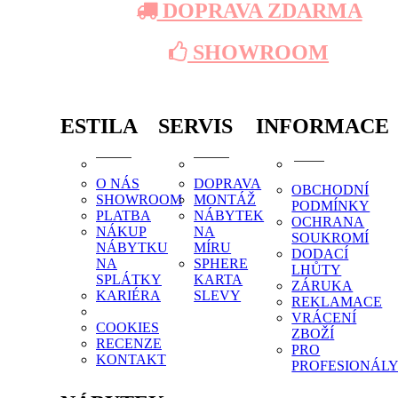
DOPRAVA ZDARMA
SHOWROOM
ESTILA
SERVIS
INFORMACE
O NÁS
DOPRAVA
OBCHODNÍ
SHOWROOM
MONTÁŽ
PODMÍNKY
PLATBA
NÁBYTEK
OCHRANA
NÁKUP
NA
SOUKROMÍ
NÁBYTKU
MÍRU
DODACÍ
NA
SPHERE
LHŮTY
SPLÁTKY
KARTA
ZÁRUKA
KARIÉRA
SLEVY
REKLAMACE
VRÁCENÍ
COOKIES
ZBOŽÍ
RECENZE
PRO
KONTAKT
PROFESIONÁL