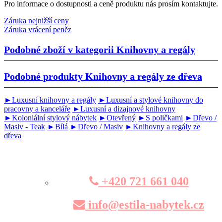
Pro informace o dostupnosti a ceně produktu nás prosím kontaktujte.
Záruka nejnižší ceny
Záruka vrácení peněz
Podobné zboží v kategorii
Knihovny a regály
Podobné produkty
Knihovny a regály ze dřeva
►Luxusní knihovny a regály
►Luxusní a stylové knihovny do
pracovny a kanceláře
►Luxusní a dizajnové knihovny
►Koloniální stylový nábytek
►Otevřený
►S poličkami
►Dřevo /
Masiv - Teak
►Bílá
►Dřevo / Masiv
►Knihovny a regály ze
dřeva
+420 721 661 040
info@estila-nabytek.cz