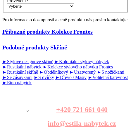
Provedení :
Pro informace o dostupnosti a ceně produktu nás prosím kontaktujte.
Příbuzné produkty
Kolekce Frontes
Podobné produkty
Skříně
►Stylové designové skříně
►Koloniální stylový nábytek
►Rustikální nábytek
►Kolekce stylového nábytku Frontes
►Rustikální skříně
►Obdélníkový
►Uzatvorený
►S nožičkami
►Se zásuvkami
►S dvířky
►Dřevo / Masiv
►Volitelná barevnost
►Etno nábytek
+420 721 661 040
info@estila-nabytek.cz