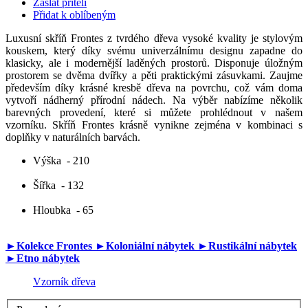
Zaslat příteli
Přidat k oblíbeným
Luxusní skříň Frontes z tvrdého dřeva vysoké kvality je stylovým
kouskem, který díky svému univerzálnímu designu zapadne do
klasicky, ale i modernější laděných prostorů. Disponuje úložným
prostorem se dvěma dvířky a pěti praktickými zásuvkami. Zaujme
především díky krásné kresbě dřeva na povrchu, což vám doma
vytvoří nádherný přírodní nádech. Na výběr nabízíme několik
barevných provedení, které si můžete prohlédnout v našem
vzorníku. Skříň Frontes krásně vynikne zejména v kombinaci s
doplňky v naturálních barvách.
Výška
- 210
Šířka
- 132
Hloubka
- 65
►Kolekce Frontes
►Koloniální nábytek
►Rustikální nábytek
►Etno nábytek
Vzorník dřeva