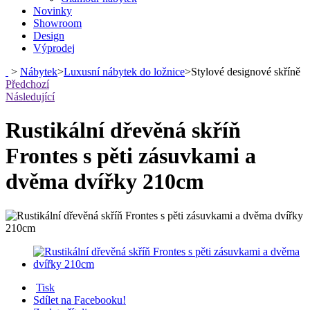
Novinky
Showroom
Design
Výprodej
>
Nábytek
>
Luxusní nábytek do ložnice
>
Stylové designové skříně
Předchozí
Následující
Rustikální dřevěná skříň
Frontes s pěti zásuvkami a
dvěma dvířky 210cm
Tisk
Sdílet na Facebooku!