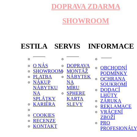
DOPRAVA ZDARMA
SHOWROOM
ESTILA
SERVIS
INFORMACE
O NÁS
DOPRAVA
OBCHODNÍ
SHOWROOM
MONTÁŽ
PODMÍNKY
PLATBA
NÁBYTEK
OCHRANA
NÁKUP
NA
SOUKROMÍ
NÁBYTKU
MÍRU
DODACÍ
NA
SPHERE
LHŮTY
SPLÁTKY
KARTA
ZÁRUKA
KARIÉRA
SLEVY
REKLAMACE
VRÁCENÍ
COOKIES
ZBOŽÍ
RECENZE
PRO
KONTAKT
PROFESIONÁL