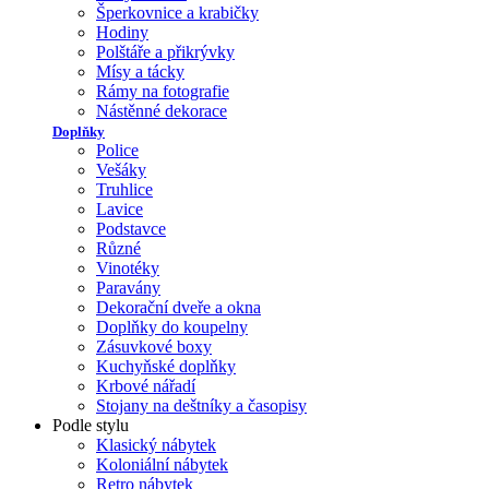
Šperkovnice a krabičky
Hodiny
Polštáře a přikrývky
Mísy a tácky
Rámy na fotografie
Nástěnné dekorace
Doplňky
Police
Vešáky
Truhlice
Lavice
Podstavce
Různé
Vinotéky
Paravány
Dekorační dveře a okna
Doplňky do koupelny
Zásuvkové boxy
Kuchyňské doplňky
Krbové nářadí
Stojany na deštníky a časopisy
Podle stylu
Klasický nábytek
Koloniální nábytek
Retro nábytek