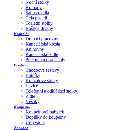
Noční stolky
Komody
Šatní zrcadla
Čela postelí
Toaletní stolky
Rošty a divany
Kancelář
Domácí pracovny
Kancelářská křesla
Knihovny
Kancelářské židle
Pracovní a psací stoly
Předsíň
Chodbové sestavy
Botníky
Konzolové stolky
Lavice
Telefonní a odkládací stolky
Židle
Věšáky
Koupelna
Koupelnový nábytek
Doplňky do koupelny
Umyvadla
Zahrada