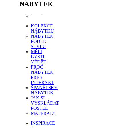
NÁBYTEK
KOLEKCE
NÁBYTKU
NÁBYTEK
PODLE
STYLU
MĚLI
BYSTE
VĚDĚT
PROČ
NÁBYTEK
PŘES
INTERNET
ŠPANĚLSKÝ
NÁBYTEK
JAK SI
VYSKLÁDAT
POSTEL
MATERÁLY
INSPIRACE