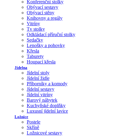
Konferenční stolky
Obývací sestavy
Obývací stěny
Knihovny a regály
Vitríny
Tv stolky
Odkládací příruční stolky
Sedačky
Lenošky a pohovky
Křesla
Taburety
Houpací křesla
Jídelna
Jídelní stoly
Jídelní židle
Příborníky a komody
Jídelní sestavy
Jídelní vitríny
Barový nábytek
Kuchyňské doplňky
Luxusní jídelní lavice
Ložnice
Postele
Skříně
Ložnicové sestavy