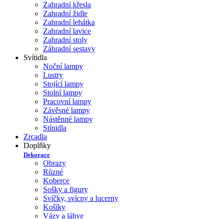
Zahradní křesla
Zahradní židle
Zahradní lehátka
Zahradní lavice
Zahradní stoly
Záhradní sestavy
Svítidla
Noční lampy
Lustry
Stojící lampy
Stolní lampy
Pracovní lampy
Závěsné lampy
Nástěnné lampy
Stínidla
Zrcadla
Doplňky
Dekorace
Obrazy
Různé
Koberce
Sošky a figury
Svíčky, svícny a lucerny
Košíky
Vázy a láhve