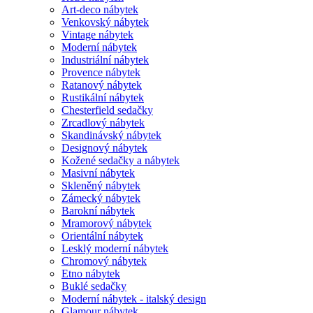
Art-deco nábytek
Venkovský nábytek
Vintage nábytek
Moderní nábytek
Industriální nábytek
Provence nábytek
Ratanový nábytek
Rustikální nábytek
Chesterfield sedačky
Zrcadlový nábytek
Skandinávský nábytek
Designový nábytek
Kožené sedačky a nábytek
Masivní nábytek
Skleněný nábytek
Zámecký nábytek
Barokní nábytek
Mramorový nábytek
Orientální nábytek
Lesklý moderní nábytek
Chromový nábytek
Etno nábytek
Buklé sedačky
Moderní nábytek - italský design
Glamour nábytek