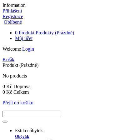
Information
Přihlášení
Registrace
Oblíbené
0
Produkt
Produkty
(Prázdné)
Můj účet
Welcome
Login
Košík
Produkt
(Prázdné)
No products
0 Kč
Doprava
0 Kč
Celkem
Přejít do košíku
Estila nábytek
Obývák