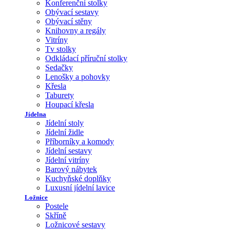
Konferenční stolky
Obývací sestavy
Obývací stěny
Knihovny a regály
Vitríny
Tv stolky
Odkládací příruční stolky
Sedačky
Lenošky a pohovky
Křesla
Taburety
Houpací křesla
Jídelna
Jídelní stoly
Jídelní židle
Příborníky a komody
Jídelní sestavy
Jídelní vitríny
Barový nábytek
Kuchyňské doplňky
Luxusní jídelní lavice
Ložnice
Postele
Skříně
Ložnicové sestavy