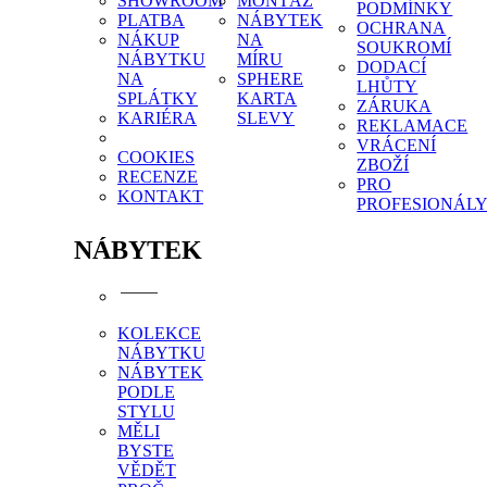
SHOWROOM
MONTÁŽ
PODMÍNKY
PLATBA
NÁBYTEK
OCHRANA
NÁKUP
NA
SOUKROMÍ
NÁBYTKU
MÍRU
DODACÍ
NA
SPHERE
LHŮTY
SPLÁTKY
KARTA
ZÁRUKA
KARIÉRA
SLEVY
REKLAMACE
VRÁCENÍ
COOKIES
ZBOŽÍ
RECENZE
PRO
KONTAKT
PROFESIONÁL
NÁBYTEK
KOLEKCE
NÁBYTKU
NÁBYTEK
PODLE
STYLU
MĚLI
BYSTE
VĚDĚT