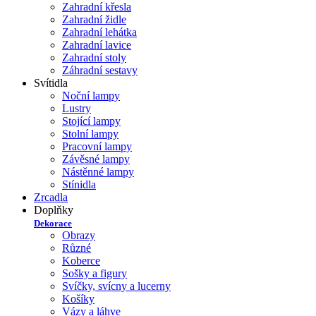
Zahradní křesla
Zahradní židle
Zahradní lehátka
Zahradní lavice
Zahradní stoly
Záhradní sestavy
Svítidla
Noční lampy
Lustry
Stojící lampy
Stolní lampy
Pracovní lampy
Závěsné lampy
Nástěnné lampy
Stínidla
Zrcadla
Doplňky
Dekorace
Obrazy
Různé
Koberce
Sošky a figury
Svíčky, svícny a lucerny
Košíky
Vázy a láhve