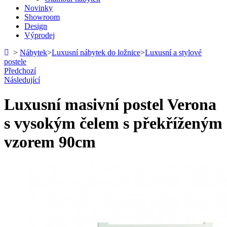
Novinky
Showroom
Design
Výprodej
>
Nábytek
>
Luxusní nábytek do ložnice
>
Luxusní a stylové
postele
Předchozí
Následující
Luxusní masivní postel Verona
s vysokým čelem s překříženým
vzorem 90cm