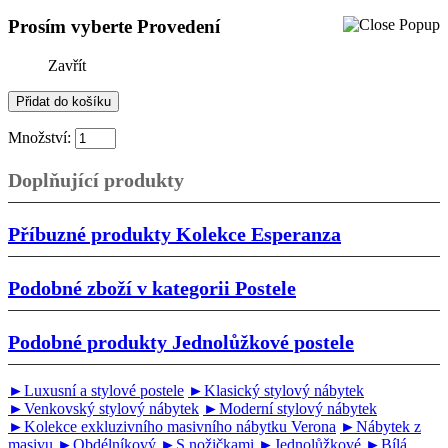
Prosím vyberte Provedení
Zavřít
Množství:
Doplňující produkty
Příbuzné produkty
Kolekce Esperanza
Podobné zboží v kategorii
Postele
Podobné produkty
Jednolůžkové postele
►Luxusní a stylové postele
►Klasický stylový nábytek
►Venkovský stylový nábytek
►Moderní stylový nábytek
►Kolekce exkluzivního masivního nábytku Verona
►Nábytek z
masivu
►Obdélníkový
►S nožičkami
►Jednolůžkové
►Bílá