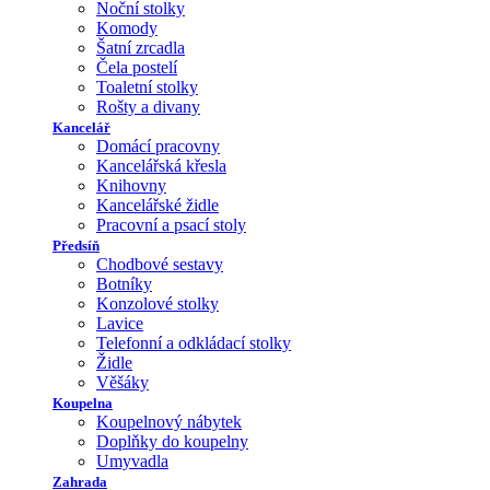
Noční stolky
Komody
Šatní zrcadla
Čela postelí
Toaletní stolky
Rošty a divany
Kancelář
Domácí pracovny
Kancelářská křesla
Knihovny
Kancelářské židle
Pracovní a psací stoly
Předsíň
Chodbové sestavy
Botníky
Konzolové stolky
Lavice
Telefonní a odkládací stolky
Židle
Věšáky
Koupelna
Koupelnový nábytek
Doplňky do koupelny
Umyvadla
Zahrada