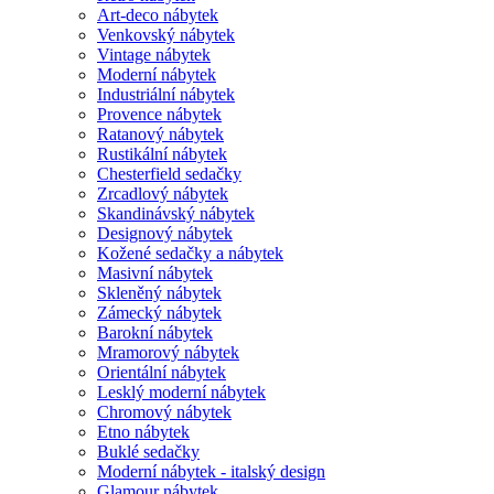
Art-deco nábytek
Venkovský nábytek
Vintage nábytek
Moderní nábytek
Industriální nábytek
Provence nábytek
Ratanový nábytek
Rustikální nábytek
Chesterfield sedačky
Zrcadlový nábytek
Skandinávský nábytek
Designový nábytek
Kožené sedačky a nábytek
Masivní nábytek
Skleněný nábytek
Zámecký nábytek
Barokní nábytek
Mramorový nábytek
Orientální nábytek
Lesklý moderní nábytek
Chromový nábytek
Etno nábytek
Buklé sedačky
Moderní nábytek - italský design
Glamour nábytek