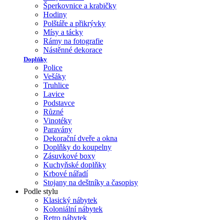
Šperkovnice a krabičky
Hodiny
Polštáře a přikrývky
Mísy a tácky
Rámy na fotografie
Nástěnné dekorace
Doplňky
Police
Vešáky
Truhlice
Lavice
Podstavce
Různé
Vinotéky
Paravány
Dekorační dveře a okna
Doplňky do koupelny
Zásuvkové boxy
Kuchyňské doplňky
Krbové nářadí
Stojany na deštníky a časopisy
Podle stylu
Klasický nábytek
Koloniální nábytek
Retro nábytek