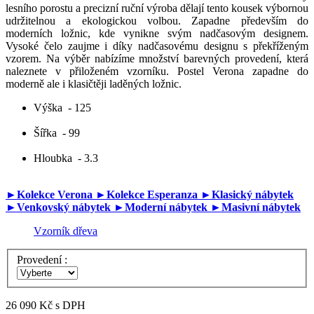
lesního porostu a precizní ruční výroba dělají tento kousek výbornou
udržitelnou a ekologickou volbou. Zapadne především do
moderních ložnic, kde vynikne svým nadčasovým designem.
Vysoké čelo zaujme i díky nadčasovému designu s překříženým
vzorem. Na výběr nabízíme množství barevných provedení, která
naleznete v přiloženém vzorníku. Postel Verona zapadne do
moderně ale i klasičtěji laděných ložnic.
Výška
- 125
Šířka
- 99
Hloubka
- 3.3
►Kolekce Verona
►Kolekce Esperanza
►Klasický nábytek
►Venkovský nábytek
►Moderní nábytek
►Masivní nábytek
Vzorník dřeva
Provedení :
26 090 Kč
s DPH