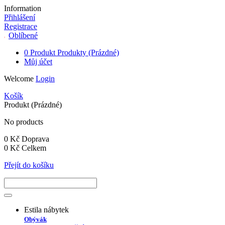
Information
Přihlášení
Registrace
Oblíbené
0
Produkt
Produkty
(Prázdné)
Můj účet
Welcome
Login
Košík
Produkt
(Prázdné)
No products
0 Kč
Doprava
0 Kč
Celkem
Přejít do košíku
Estila nábytek
Obývák