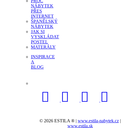
PROČ
NÁBYTEK
PŘES
INTERNET
ŠPANĚLSKÝ
NÁBYTEK
JAK SI
VYSKLÁDAT
POSTEL
MATERÁLY
INSPIRACE
A
BLOG
© 2026 ESTILA ® |
www.estila-nabytek.cz
|
www.estila.sk