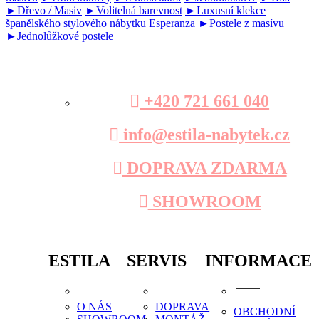
►Dřevo / Masiv
►Volitelná barevnost
►Luxusní klekce
španělského stylového nábytku Esperanza
►Postele z masívu
►Jednolůžkové postele
+420 721 661 040
info@estila-nabytek.cz
DOPRAVA ZDARMA
SHOWROOM
ESTILA
SERVIS
INFORMACE
O NÁS
DOPRAVA
OBCHODNÍ