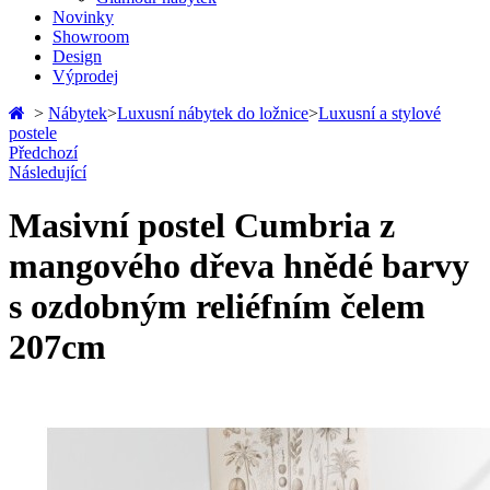
Novinky
Showroom
Design
Výprodej
>
Nábytek
>
Luxusní nábytek do ložnice
>
Luxusní a stylové
postele
Předchozí
Následující
Masivní postel Cumbria z
mangového dřeva hnědé barvy
s ozdobným reliéfním čelem
207cm