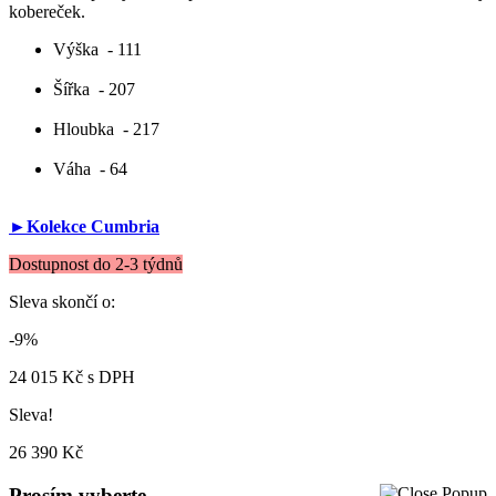
kobereček.
Výška
- 111
Šířka
- 207
Hloubka
- 217
Váha
- 64
►Kolekce Cumbria
Dostupnost do 2-3 týdnů
Sleva skončí o:
-9%
24 015 Kč
s DPH
Sleva!
26 390 Kč
Prosím vyberte