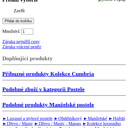
Zavřít
Množství:
Záruka nejnižší ceny
Záruka vrácení peněz
Doplňující produkty
Příbuzné produkty
Kolekce Cumbria
Podobné zboží v kategorii
Postele
Podobné produkty
Manželské postele
►Luxusní a stylové postele
►Obdélníkový
►Manželské
►Hnědá
►Dřevo / Masiv
►Dřevo / Masiv - Mango
►Kolekce luxusního