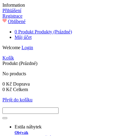
Information
Přihlášení
Registrace
Oblíbené
0
Produkt
Produkty
(Prázdné)
Můj účet
Welcome
Login
Košík
Produkt
(Prázdné)
No products
0 Kč
Doprava
0 Kč
Celkem
Přejít do košíku
Estila nábytek
Obývák