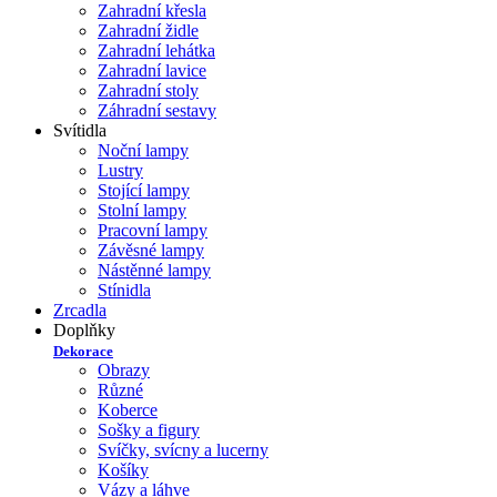
Zahradní křesla
Zahradní židle
Zahradní lehátka
Zahradní lavice
Zahradní stoly
Záhradní sestavy
Svítidla
Noční lampy
Lustry
Stojící lampy
Stolní lampy
Pracovní lampy
Závěsné lampy
Nástěnné lampy
Stínidla
Zrcadla
Doplňky
Dekorace
Obrazy
Různé
Koberce
Sošky a figury
Svíčky, svícny a lucerny
Košíky
Vázy a láhve