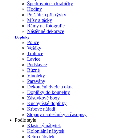
Šperkovnice a krabičky
Hodiny
Polštáře a přikrývky
Mísy a tácky
Rámy na fotografie
Nástěnné dekorace
Doplňky
Police
Vešáky
Truhlice
Lavice
Podstavce
Různé
Vinotéky
Paravány
Dekorační dveře a okna
Doplňky do koupelny
Zásuvkové boxy
Kuchyňské doplňky
Krbové nářadí
Stojany na deštníky a časopisy
Podle stylu
Klasický nábytek
Koloniální nábytek
Retro nábytek