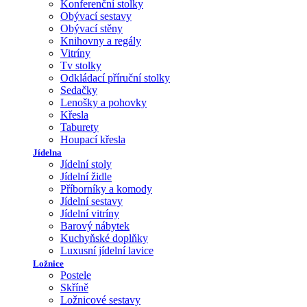
Konferenční stolky
Obývací sestavy
Obývací stěny
Knihovny a regály
Vitríny
Tv stolky
Odkládací příruční stolky
Sedačky
Lenošky a pohovky
Křesla
Taburety
Houpací křesla
Jídelna
Jídelní stoly
Jídelní židle
Příborníky a komody
Jídelní sestavy
Jídelní vitríny
Barový nábytek
Kuchyňské doplňky
Luxusní jídelní lavice
Ložnice
Postele
Skříně
Ložnicové sestavy