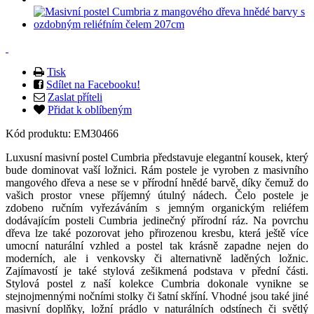
Tisk
Sdílet na Facebooku!
Zaslat příteli
Přidat k oblíbeným
Kód produktu:
EM30466
Luxusní masivní postel Cumbria představuje elegantní kousek, který
bude dominovat vaší ložnici. Rám postele je vyroben z masivního
mangového dřeva a nese se v přírodní hnědé barvě, díky čemuž do
vašich prostor vnese příjemný útulný nádech. Čelo postele je
zdobeno ručním vyřezáváním s jemným organickým reliéfem
dodávajícím posteli Cumbria jedinečný přírodní ráz. Na povrchu
dřeva lze také pozorovat jeho přirozenou kresbu, která ještě více
umocní naturální vzhled a postel tak krásně zapadne nejen do
moderních, ale i venkovsky či alternativně laděných ložnic.
Zajímavostí je také stylová zešikmená podstava v přední části.
Stylová postel z naší kolekce Cumbria dokonale vynikne se
stejnojmennými nočními stolky či šatní skříní. Vhodné jsou také jiné
masivní doplňky, ložní prádlo v naturálních odstínech či světlý