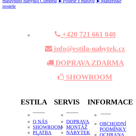
masivního nábytku Cumbria
►Postele z masívu
►Manželské
postele
+420 721 661 040
info@estila-nabytek.cz
DOPRAVA ZDARMA
SHOWROOM
ESTILA
SERVIS
INFORMACE
O NÁS
DOPRAVA
OBCHODNÍ
SHOWROOM
MONTÁŽ
PODMÍNKY
PLATBA
NÁBYTEK
OCHRANA