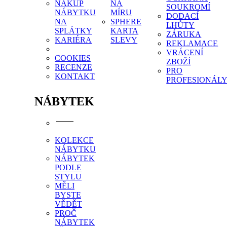
NÁKUP
NA
SOUKROMÍ
NÁBYTKU
MÍRU
DODACÍ
NA
SPHERE
LHŮTY
SPLÁTKY
KARTA
ZÁRUKA
KARIÉRA
SLEVY
REKLAMACE
VRÁCENÍ
COOKIES
ZBOŽÍ
RECENZE
PRO
KONTAKT
PROFESIONÁL
NÁBYTEK
KOLEKCE
NÁBYTKU
NÁBYTEK
PODLE
STYLU
MĚLI
BYSTE
VĚDĚT
PROČ
NÁBYTEK