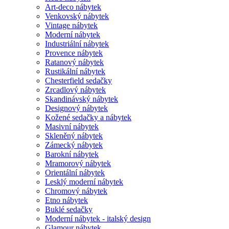
Art-deco nábytek
Venkovský nábytek
Vintage nábytek
Moderní nábytek
Industriální nábytek
Provence nábytek
Ratanový nábytek
Rustikální nábytek
Chesterfield sedačky
Zrcadlový nábytek
Skandinávský nábytek
Designový nábytek
Kožené sedačky a nábytek
Masivní nábytek
Skleněný nábytek
Zámecký nábytek
Barokní nábytek
Mramorový nábytek
Orientální nábytek
Lesklý moderní nábytek
Chromový nábytek
Etno nábytek
Buklé sedačky
Moderní nábytek - italský design
Glamour nábytek