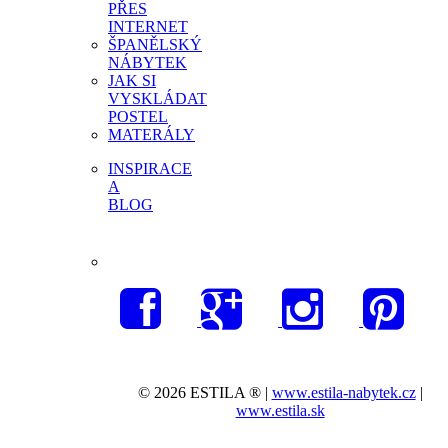
PŘES
INTERNET
ŠPANĚLSKÝ
NÁBYTEK
JAK SI
VYSKLÁDAT
POSTEL
MATERÁLY
INSPIRACE
A
BLOG
© 2026 ESTILA ® |
www.estila-nabytek.cz
|
www.estila.sk