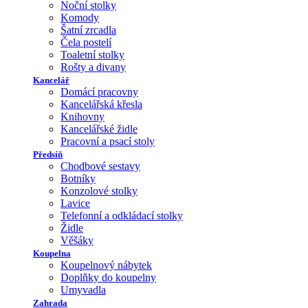
Noční stolky
Komody
Šatní zrcadla
Čela postelí
Toaletní stolky
Rošty a divany
Kancelář
Domácí pracovny
Kancelářská křesla
Knihovny
Kancelářské židle
Pracovní a psací stoly
Předsíň
Chodbové sestavy
Botníky
Konzolové stolky
Lavice
Telefonní a odkládací stolky
Židle
Věšáky
Koupelna
Koupelnový nábytek
Doplňky do koupelny
Umyvadla
Zahrada