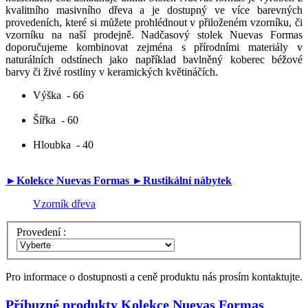
kvalitního masivního dřeva a je dostupný ve více barevných
provedeních, které si můžete prohlédnout v přiloženém vzorníku, či
vzorníku na naší prodejně. Nadčasový stolek Nuevas Formas
doporučujeme kombinovat zejména s přírodními materiály v
naturálních odstínech jako například bavlněný koberec béžové
barvy či živé rostliny v keramických květináčích.
Výška
- 66
Šířka
- 60
Hloubka
- 40
►Kolekce Nuevas Formas
►Rustikální nábytek
Vzorník dřeva
Provedení :
Pro informace o dostupnosti a ceně produktu nás prosím kontaktujte.
Příbuzné produkty
Kolekce Nuevas Formas