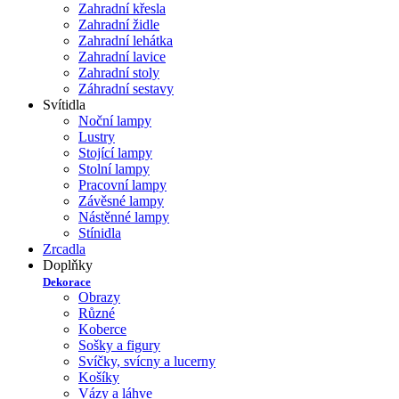
Zahradní křesla
Zahradní židle
Zahradní lehátka
Zahradní lavice
Zahradní stoly
Záhradní sestavy
Svítidla
Noční lampy
Lustry
Stojící lampy
Stolní lampy
Pracovní lampy
Závěsné lampy
Nástěnné lampy
Stínidla
Zrcadla
Doplňky
Dekorace
Obrazy
Různé
Koberce
Sošky a figury
Svíčky, svícny a lucerny
Košíky
Vázy a láhve