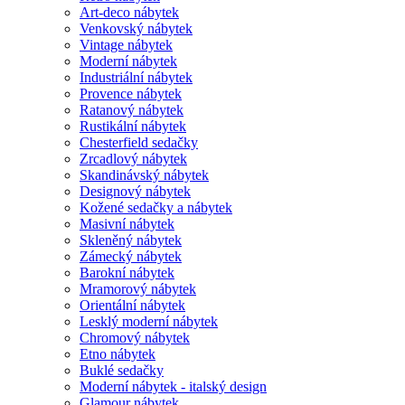
Art-deco nábytek
Venkovský nábytek
Vintage nábytek
Moderní nábytek
Industriální nábytek
Provence nábytek
Ratanový nábytek
Rustikální nábytek
Chesterfield sedačky
Zrcadlový nábytek
Skandinávský nábytek
Designový nábytek
Kožené sedačky a nábytek
Masivní nábytek
Skleněný nábytek
Zámecký nábytek
Barokní nábytek
Mramorový nábytek
Orientální nábytek
Lesklý moderní nábytek
Chromový nábytek
Etno nábytek
Buklé sedačky
Moderní nábytek - italský design
Glamour nábytek