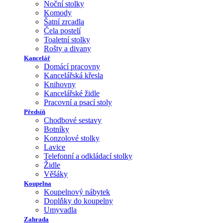
Noční stolky
Komody
Šatní zrcadla
Čela postelí
Toaletní stolky
Rošty a divany
Kancelář
Domácí pracovny
Kancelářská křesla
Knihovny
Kancelářské židle
Pracovní a psací stoly
Předsíň
Chodbové sestavy
Botníky
Konzolové stolky
Lavice
Telefonní a odkládací stolky
Židle
Věšáky
Koupelna
Koupelnový nábytek
Doplňky do koupelny
Umyvadla
Zahrada