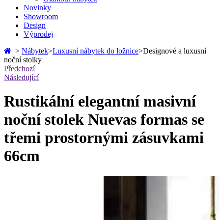
Novinky
Showroom
Design
Výprodej
>
Nábytek
>
Luxusní nábytek do ložnice
>
Designové a luxusní
noční stolky
Předchozí
Následující
Rustikální elegantní masivní
noční stolek Nuevas formas se
třemi prostornými zásuvkami
66cm