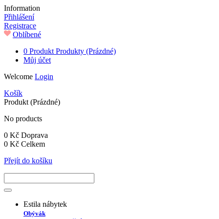
Information
Přihlášení
Registrace
Oblíbené
0
Produkt
Produkty
(Prázdné)
Můj účet
Welcome
Login
Košík
Produkt
(Prázdné)
No products
0 Kč
Doprava
0 Kč
Celkem
Přejít do košíku
Estila nábytek
Obývák