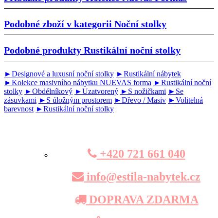
Podobné zboží v kategorii
Noční stolky
Podobné produkty
Rustikální noční stolky
►Designové a luxusní noční stolky
►Rustikální nábytek
►Kolekce masivního nábytku NUEVAS forma
►Rustikální noční
stolky
►Obdélníkový
►Uzatvorený
►S nožičkami
►Se
zásuvkami
►S úložným prostorem
►Dřevo / Masiv
►Volitelná
barevnost
►Rustikální noční stolky
+420 721 661 040
info@estila-nabytek.cz
DOPRAVA ZDARMA