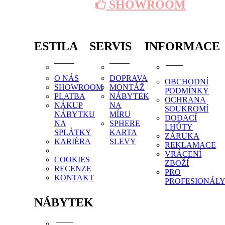
SHOWROOM
ESTILA
SERVIS
INFORMACE
O NÁS
DOPRAVA
OBCHODNÍ
SHOWROOM
MONTÁŽ
PODMÍNKY
PLATBA
NÁBYTEK
OCHRANA
NÁKUP
NA
SOUKROMÍ
NÁBYTKU
MÍRU
DODACÍ
NA
SPHERE
LHŮTY
SPLÁTKY
KARTA
ZÁRUKA
KARIÉRA
SLEVY
REKLAMACE
VRÁCENÍ
COOKIES
ZBOŽÍ
RECENZE
PRO
KONTAKT
PROFESIONÁL
NÁBYTEK