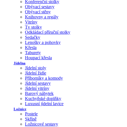
Konferenční stolky
Obývací sestavy
Obývací stěny
Knihovny a regály
Vitríny
Tv stolky
Odkládací příruční stolky
Sedačky
Lenošky a pohovky
Křesla
Taburety
Houpací křesla
Jídelna
Jídelní stoly
Jídelní židle
Příborníky a komody
Jídelní sestavy
Jídelní vitríny
Barový nábytek
Kuchyňské doplňky
Luxusní jídelní lavice
Ložnice
Postele
Skříně
Ložnicové sestavy