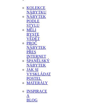
KOLEKCE
NÁBYTKU
NÁBYTEK
PODLE
STYLU
MĚLI
BYSTE
VĚDĚT
PROČ
NÁBYTEK
PŘES
INTERNET
ŠPANĚLSKÝ
NÁBYTEK
JAK SI
VYSKLÁDAT
POSTEL
MATERÁLY
INSPIRACE
A
BLOG