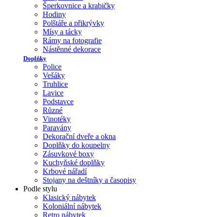
Šperkovnice a krabičky
Hodiny
Polštáře a přikrývky
Mísy a tácky
Rámy na fotografie
Nástěnné dekorace
Doplňky
Police
Vešáky
Truhlice
Lavice
Podstavce
Různé
Vinotéky
Paravány
Dekorační dveře a okna
Doplňky do koupelny
Zásuvkové boxy
Kuchyňské doplňky
Krbové nářadí
Stojany na deštníky a časopisy
Podle stylu
Klasický nábytek
Koloniální nábytek
Retro nábytek