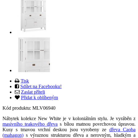
Tisk
Sdílet na Facebooku!
Zaslat příteli
Přidat k oblíbeným
Kód produktu:
MLV06940
Nábytek kolekce New White je v koloniálním stylu. Je vyráběn z
masivního teakového dřeva
s bílou matnou povrchovou úpravou.
Kusy s tmavou vrchní deskou jsou vyrobeny ze
dřeva Caoba
(mahagon)
s výraznou strukturou dřeva a nerovným, hladkým a