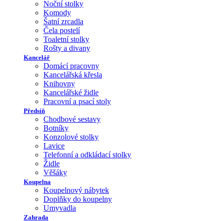
Noční stolky
Komody
Šatní zrcadla
Čela postelí
Toaletní stolky
Rošty a divany
Kancelář
Domácí pracovny
Kancelářská křesla
Knihovny
Kancelářské židle
Pracovní a psací stoly
Předsíň
Chodbové sestavy
Botníky
Konzolové stolky
Lavice
Telefonní a odkládací stolky
Židle
Věšáky
Koupelna
Koupelnový nábytek
Doplňky do koupelny
Umyvadla
Zahrada