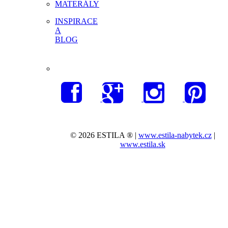
MATERÁLY
INSPIRACE
A
BLOG
© 2026 ESTILA ® |
www.estila-nabytek.cz
|
www.estila.sk