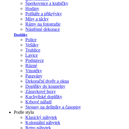
Šperkovnice a krabičky
Hodiny
Polštáře a přikrývky
Mísy a tácky
Rámy na fotografie
Nástěnné dekorace
Doplňky
Police
Vešáky
Truhlice
Lavice
Podstavce
Různé
Vinotéky
Paravány
Dekorační dveře a okna
Doplňky do koupelny
Zásuvkové boxy
Kuchyňské doplňky
Krbové nářadí
Stojany na deštníky a časopisy
Podle stylu
Klasický nábytek
Koloniální nábytek
Retro nábytek