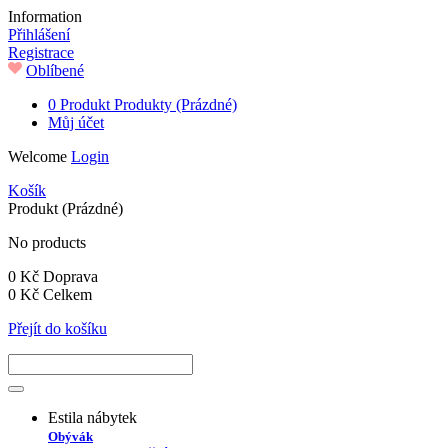
Information
Přihlášení
Registrace
Oblíbené
0
Produkt
Produkty
(Prázdné)
Můj účet
Welcome
Login
Košík
Produkt
(Prázdné)
No products
0 Kč
Doprava
0 Kč
Celkem
Přejít do košíku
Estila nábytek
Obývák