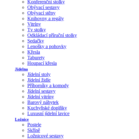
Konferenční stolky
Obývací sestavy
Obývací stěny
Knihovny a regály
Vitríny
Tv stolky
Odkládací příruční stolky
Sedačky
Lenošky a pohovky
Křesla
Taburety
Houpací křesla
Jídelna
Jídelní stoly
Jídelní židle
Příborníky a komody
Jídelní sestavy
Jídelní vitríny
Barový nábytek
Kuchyňské doplňky
Luxusní jídelní lavice
Ložnice
Postele
Skříně
Ložnicové sestavy