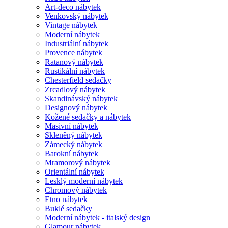
Art-deco nábytek
Venkovský nábytek
Vintage nábytek
Moderní nábytek
Industriální nábytek
Provence nábytek
Ratanový nábytek
Rustikální nábytek
Chesterfield sedačky
Zrcadlový nábytek
Skandinávský nábytek
Designový nábytek
Kožené sedačky a nábytek
Masivní nábytek
Skleněný nábytek
Zámecký nábytek
Barokní nábytek
Mramorový nábytek
Orientální nábytek
Lesklý moderní nábytek
Chromový nábytek
Etno nábytek
Buklé sedačky
Moderní nábytek - italský design
Glamour nábytek