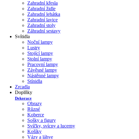
Zahradní křesla
Zahradní židle
Zahradní lehátka
Zahradní lavice
Zahradní stoly
Záhradní sestavy
Svítidla
Noční lampy
Lustry
Stojící lampy
Stolní lampy
Pracovní lampy
Závěsné lampy
Nástěnné lampy
Stínidla
Zrcadla
Doplňky
Dekorace
Obrazy
Různé
Koberce
Sošky a figury
Svíčky, svícny a lucerny
Košíky
Vázy a láhve