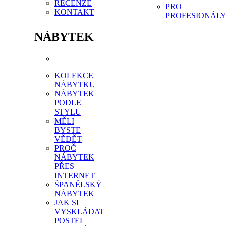
RECENZE
PRO
KONTAKT
PROFESIONÁL
NÁBYTEK
KOLEKCE
NÁBYTKU
NÁBYTEK
PODLE
STYLU
MĚLI
BYSTE
VĚDĚT
PROČ
NÁBYTEK
PŘES
INTERNET
ŠPANĚLSKÝ
NÁBYTEK
JAK SI
VYSKLÁDAT
POSTEL