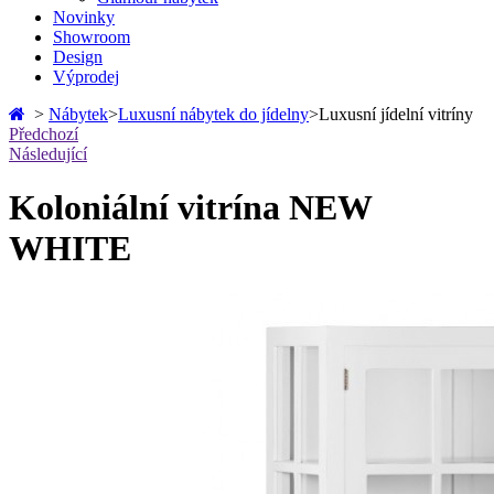
Novinky
Showroom
Design
Výprodej
>
Nábytek
>
Luxusní nábytek do jídelny
>
Luxusní jídelní vitríny
Předchozí
Následující
Koloniální vitrína NEW
WHITE