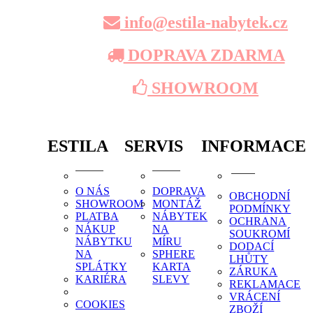
info@estila-nabytek.cz
DOPRAVA ZDARMA
SHOWROOM
ESTILA
SERVIS
INFORMACE
O NÁS
DOPRAVA
OBCHODNÍ
SHOWROOM
MONTÁŽ
PODMÍNKY
PLATBA
NÁBYTEK
OCHRANA
NÁKUP
NA
SOUKROMÍ
NÁBYTKU
MÍRU
DODACÍ
NA
SPHERE
LHŮTY
SPLÁTKY
KARTA
ZÁRUKA
KARIÉRA
SLEVY
REKLAMACE
VRÁCENÍ
COOKIES
ZBOŽÍ