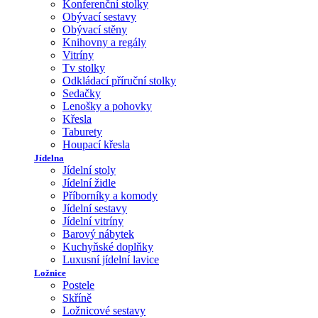
Konferenční stolky
Obývací sestavy
Obývací stěny
Knihovny a regály
Vitríny
Tv stolky
Odkládací příruční stolky
Sedačky
Lenošky a pohovky
Křesla
Taburety
Houpací křesla
Jídelna
Jídelní stoly
Jídelní židle
Příborníky a komody
Jídelní sestavy
Jídelní vitríny
Barový nábytek
Kuchyňské doplňky
Luxusní jídelní lavice
Ložnice
Postele
Skříně
Ložnicové sestavy