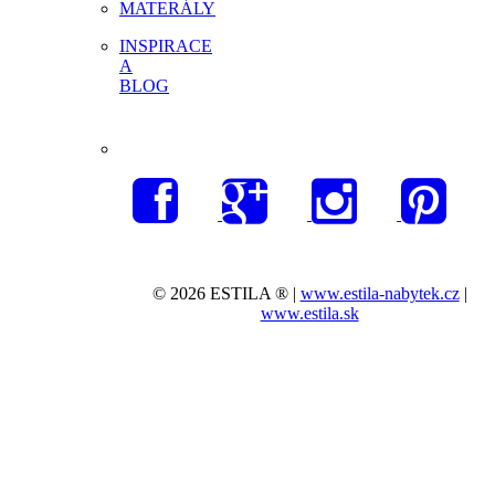
MATERÁLY
INSPIRACE
A
BLOG
© 2026 ESTILA ® |
www.estila-nabytek.cz
|
www.estila.sk