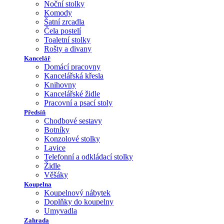
Noční stolky
Komody
Šatní zrcadla
Čela postelí
Toaletní stolky
Rošty a divany
Kancelář
Domácí pracovny
Kancelářská křesla
Knihovny
Kancelářské židle
Pracovní a psací stoly
Předsíň
Chodbové sestavy
Botníky
Konzolové stolky
Lavice
Telefonní a odkládací stolky
Židle
Věšáky
Koupelna
Koupelnový nábytek
Doplňky do koupelny
Umyvadla
Zahrada