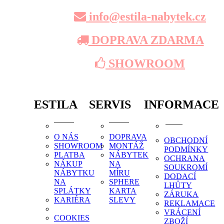
info@estila-nabytek.cz
DOPRAVA ZDARMA
SHOWROOM
ESTILA
SERVIS
INFORMACE
O NÁS
DOPRAVA
OBCHODNÍ
SHOWROOM
MONTÁŽ
PODMÍNKY
PLATBA
NÁBYTEK
OCHRANA
NÁKUP
NA
SOUKROMÍ
NÁBYTKU
MÍRU
DODACÍ
NA
SPHERE
LHŮTY
SPLÁTKY
KARTA
ZÁRUKA
KARIÉRA
SLEVY
REKLAMACE
VRÁCENÍ
COOKIES
ZBOŽÍ