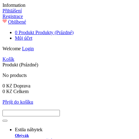
Information
Přihlášení
Registrace
Oblíbené
0
Produkt
Produkty
(Prázdné)
Můj účet
Welcome
Login
Košík
Produkt
(Prázdné)
No products
0 Kč
Doprava
0 Kč
Celkem
Přejít do košíku
Estila nábytek
Obývák