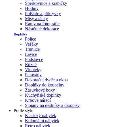
Šperkovnice a krabičky
Hodiny
Polštáře a přikrývky
Mísy a tácky
Rámy na fotografie
Nástěnné dekorace
Doplňky
Police
Vešáky
Truhlice
Lavice
Podstavce
Různé
Vinotéky
Paravány
Dekorační dveře a okna
Doplňky do koupelny
Zásuvkové boxy
Kuchyňské doplňky
Krbové nářadí
Stojany na deštníky a časopisy
Podle stylu
Klasický nábytek
Koloniální nábytek
Retro nábytek