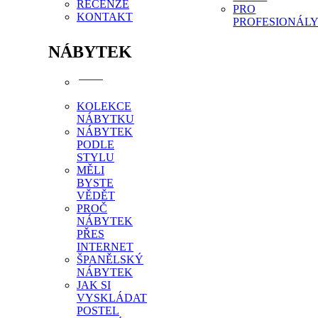
RECENZE
PRO
KONTAKT
PROFESIONÁL
NÁBYTEK
KOLEKCE
NÁBYTKU
NÁBYTEK
PODLE
STYLU
MĚLI
BYSTE
VĚDĚT
PROČ
NÁBYTEK
PŘES
INTERNET
ŠPANĚLSKÝ
NÁBYTEK
JAK SI
VYSKLÁDAT
POSTEL