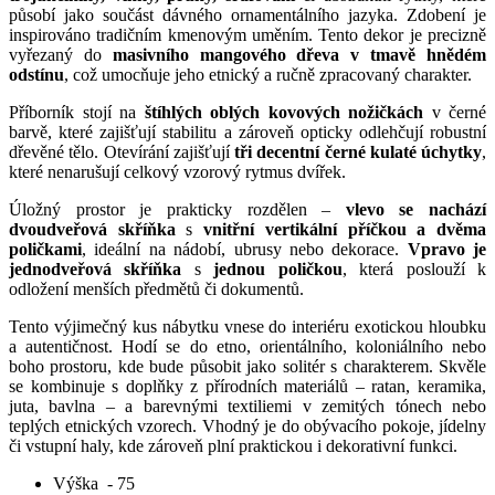
působí jako součást dávného ornamentálního jazyka. Zdobení je
inspirováno tradičním kmenovým uměním. Tento dekor je precizně
vyřezaný do
masivního mangového dřeva v tmavě hnědém
odstínu
, což umocňuje jeho etnický a ručně zpracovaný charakter.
Příborník stojí na
štíhlých oblých kovových nožičkách
v černé
barvě, které zajišťují stabilitu a zároveň opticky odlehčují robustní
dřevěné tělo. Otevírání zajišťují
tři decentní černé kulaté úchytky
,
které nenarušují celkový vzorový rytmus dvířek.
Úložný prostor je prakticky rozdělen –
vlevo se nachází
dvoudveřová skříňka
s
vnitřní vertikální příčkou a dvěma
poličkami
, ideální na nádobí, ubrusy nebo dekorace.
Vpravo je
jednodveřová skříňka
s
jednou poličkou
, která poslouží k
odložení menších předmětů či dokumentů.
Tento výjimečný kus nábytku vnese do interiéru exotickou hloubku
a autentičnost. Hodí se do etno, orientálního, koloniálního nebo
boho prostoru, kde bude působit jako solitér s charakterem. Skvěle
se kombinuje s doplňky z přírodních materiálů – ratan, keramika,
juta, bavlna – a barevnými textiliemi v zemitých tónech nebo
teplých etnických vzorech. Vhodný je do obývacího pokoje, jídelny
či vstupní haly, kde zároveň plní praktickou i dekorativní funkci.
Výška
- 75