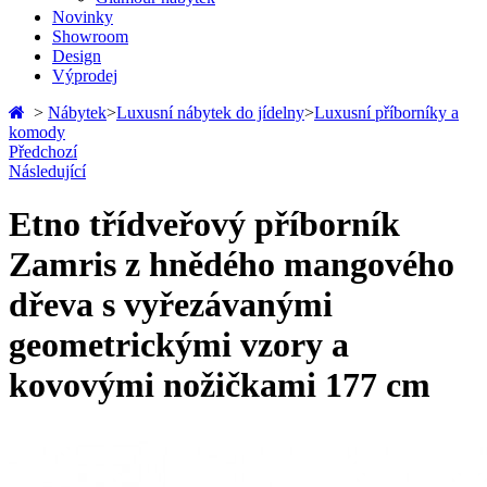
Novinky
Showroom
Design
Výprodej
>
Nábytek
>
Luxusní nábytek do jídelny
>
Luxusní příborníky a
komody
Předchozí
Následující
Etno třídveřový příborník
Zamris z hnědého mangového
dřeva s vyřezávanými
geometrickými vzory a
kovovými nožičkami 177 cm