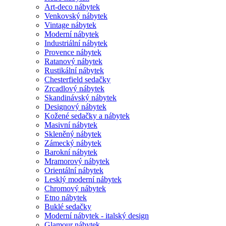
Art-deco nábytek
Venkovský nábytek
Vintage nábytek
Moderní nábytek
Industriální nábytek
Provence nábytek
Ratanový nábytek
Rustikální nábytek
Chesterfield sedačky
Zrcadlový nábytek
Skandinávský nábytek
Designový nábytek
Kožené sedačky a nábytek
Masivní nábytek
Skleněný nábytek
Zámecký nábytek
Barokní nábytek
Mramorový nábytek
Orientální nábytek
Lesklý moderní nábytek
Chromový nábytek
Etno nábytek
Buklé sedačky
Moderní nábytek - italský design
Glamour nábytek