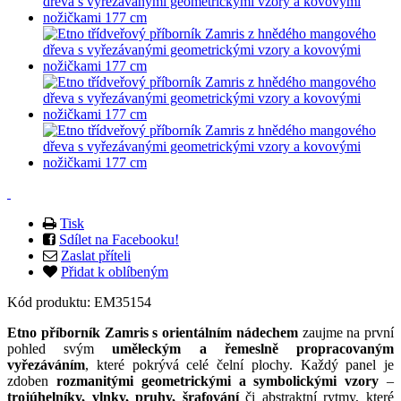
Tisk
Sdílet na Facebooku!
Zaslat příteli
Přidat k oblíbeným
Kód produktu:
EM35154
Etno příborník Zamris s orientálním nádechem
zaujme na první
pohled svým
uměleckým a řemeslně propracovaným
vyřezáváním
, které pokrývá celé čelní plochy. Každý panel je
zdoben
rozmanitými geometrickými a symbolickými vzory
–
trojúhelníky, vlnky, pruhy, šrafování
či abstraktní rytmy, které