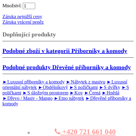
Množství:
Záruka nejnižší ceny
Záruka vrácení peněz
Doplňující produkty
Podobné zboží v kategorii
Příborníky a komody
Podobné produkty
Dřevěné příborníky a komody
►Luxusní příborníky a komody
►Nábytek z masivu
►Luxusní
orientální nábytek
►Obdélníkový
►S nožičkami
►S dvířky
►S
poličkami
►S úložným prostorem
►Kov
►Černá
►Hnědá
►Dřevo / Masiv - Mango
►Etno nábytek
►Dřevěné příborníky a
komody
+420 721 661 040