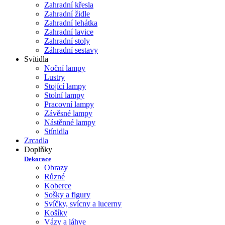
Zahradní křesla
Zahradní židle
Zahradní lehátka
Zahradní lavice
Zahradní stoly
Záhradní sestavy
Svítidla
Noční lampy
Lustry
Stojící lampy
Stolní lampy
Pracovní lampy
Závěsné lampy
Nástěnné lampy
Stínidla
Zrcadla
Doplňky
Dekorace
Obrazy
Různé
Koberce
Sošky a figury
Svíčky, svícny a lucerny
Košíky
Vázy a láhve