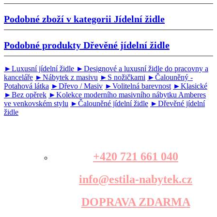
Podobné zboží v kategorii
Jídelní židle
Podobné produkty
Dřevěné jídelní židle
►Luxusní jídelní židle
►Designové a luxusní židle do pracovny a
kanceláře
►Nábytek z masivu
►S nožičkami
►Čalouněný -
Potahová látka
►Dřevo / Masiv
►Volitelná barevnost
►Klasické
►Bez opěrek
►Kolekce moderního masivního nábytku Amberes
ve venkovském stylu
►Čalouněné jídelní židle
►Dřevěné jídelní
židle
+420 721 661 040
info@estila-nabytek.cz
DOPRAVA ZDARMA