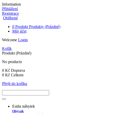
Information
Přihlášení
Registrace
Oblíbené
0
Produkt
Produkty
(Prázdné)
Můj účet
Welcome
Login
Košík
Produkt
(Prázdné)
No products
0 Kč
Doprava
0 Kč
Celkem
Přejít do košíku
Estila nábytek
Obývák