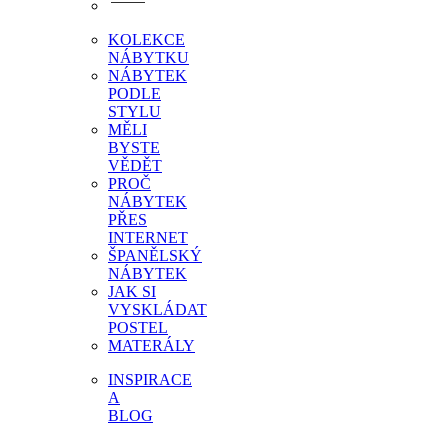
KOLEKCE
NÁBYTKU
NÁBYTEK
PODLE
STYLU
MĚLI
BYSTE
VĚDĚT
PROČ
NÁBYTEK
PŘES
INTERNET
ŠPANĚLSKÝ
NÁBYTEK
JAK SI
VYSKLÁDAT
POSTEL
MATERÁLY
INSPIRACE
A
BLOG