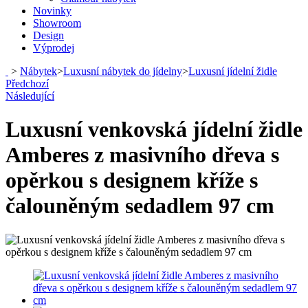
Novinky
Showroom
Design
Výprodej
>
Nábytek
>
Luxusní nábytek do jídelny
>
Luxusní jídelní židle
Předchozí
Následující
Luxusní venkovská jídelní židle
Amberes z masivního dřeva s
opěrkou s designem kříže s
čalouněným sedadlem 97 cm