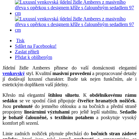
Tisk
Sdílet na Facebooku!
Zaslat příteli
Přidat k oblíbeným
Jídelní židle Amberes přinese do vaší domácnosti elegantní
venkovský
styl. Kvalitní
masivní provedení
a propracované detaily
jí dodávají luxusní charakter. Bude tak nejen funkčním, ale i
estetickým doplňkem vaší jídelny.
Křeslo má elegantní
štíhlou siluetu
. K
obdélníkovému rámu
sedáku
se ve spodní části připojuje
čtveřice hranatých nožiček
.
Jsou
prohnuté
do jemného oblouku a na bočních a přední straně
propojeny
lineárními výztuhami
pro ještě lepší stabilitu.
Sedadlo
je bohatě čalouněné, s textilním potahem
a poskytuje vysoký
komfort při sezení.
Linie zadních nožiček plynule přechází do
bočních stran zádové