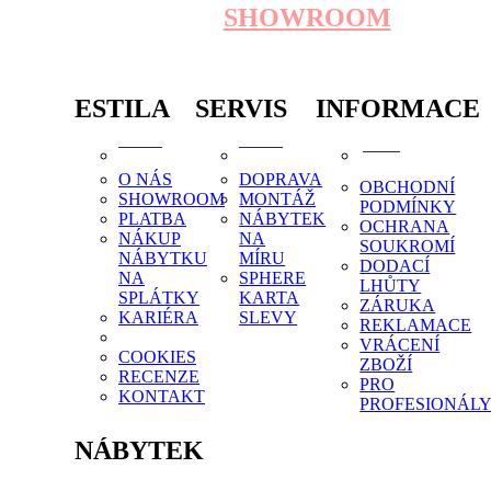
SHOWROOM
ESTILA
SERVIS
INFORMACE
O NÁS
DOPRAVA
OBCHODNÍ
SHOWROOM
MONTÁŽ
PODMÍNKY
PLATBA
NÁBYTEK
OCHRANA
NÁKUP
NA
SOUKROMÍ
NÁBYTKU
MÍRU
DODACÍ
NA
SPHERE
LHŮTY
SPLÁTKY
KARTA
ZÁRUKA
KARIÉRA
SLEVY
REKLAMACE
VRÁCENÍ
COOKIES
ZBOŽÍ
RECENZE
PRO
KONTAKT
PROFESIONÁL
NÁBYTEK