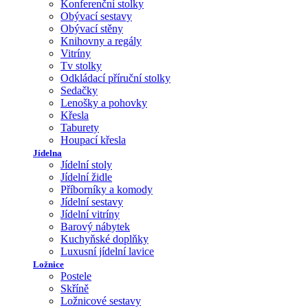
Konferenční stolky
Obývací sestavy
Obývací stěny
Knihovny a regály
Vitríny
Tv stolky
Odkládací příruční stolky
Sedačky
Lenošky a pohovky
Křesla
Taburety
Houpací křesla
Jídelna
Jídelní stoly
Jídelní židle
Příborníky a komody
Jídelní sestavy
Jídelní vitríny
Barový nábytek
Kuchyňské doplňky
Luxusní jídelní lavice
Ložnice
Postele
Skříně
Ložnicové sestavy