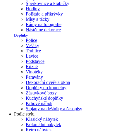
Šperkovnice a krabičky
Hodiny
Polštáře a přikrývky
Mísy a tácky
Rámy na fotografie
Nástěnné dekorace
Doplňky
Police
Vešáky
Truhlice
Lavice
Podstavce
Různé
Vinotéky
Paravány
Dekorační dveře a okna
Doplňky do koupelny
Zásuvkové boxy
Kuchyňské doplňky
Krbové nářadí
Stojany na deštníky a časopisy
Podle stylu
Klasický nábytek
Koloniální nábytek
Retro nábytek