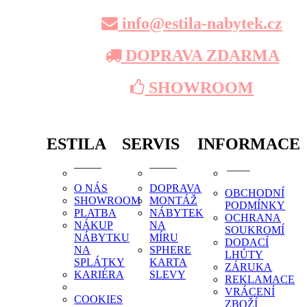
info@estila-nabytek.cz
DOPRAVA ZDARMA
SHOWROOM
ESTILA
SERVIS
INFORMACE
O NÁS
DOPRAVA
OBCHODNÍ
SHOWROOM
MONTÁŽ
PODMÍNKY
PLATBA
NÁBYTEK
OCHRANA
NÁKUP
NA
SOUKROMÍ
NÁBYTKU
MÍRU
DODACÍ
NA
SPHERE
LHŮTY
SPLÁTKY
KARTA
ZÁRUKA
KARIÉRA
SLEVY
REKLAMACE
VRÁCENÍ
COOKIES
ZBOŽÍ