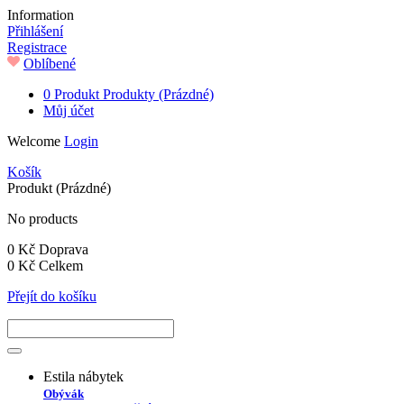
Information
Přihlášení
Registrace
Oblíbené
0
Produkt
Produkty
(Prázdné)
Můj účet
Welcome
Login
Košík
Produkt
(Prázdné)
No products
0 Kč
Doprava
0 Kč
Celkem
Přejít do košíku
Estila nábytek
Obývák