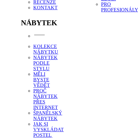
RECENZE
PRO
KONTAKT
PROFESIONÁL
NÁBYTEK
KOLEKCE
NÁBYTKU
NÁBYTEK
PODLE
STYLU
MĚLI
BYSTE
VĚDĚT
PROČ
NÁBYTEK
PŘES
INTERNET
ŠPANĚLSKÝ
NÁBYTEK
JAK SI
VYSKLÁDAT
POSTEL