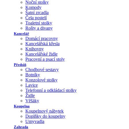
Noční stolky
Komody
Šatní zrcadla
Čela postelí
Toaletní stolky
Rošty a divany
Kancelář
Domácí pracovny
Kancelářská křesla
Knihovny
Kancelářské židle
Pracovní a psací stoly
Předsíň
Chodbové sestavy
Botníky
Konzolové stolky
Lavice
Telefonní a odkládací stolky
Židle
Věšáky
Koupelna
Koupelnový nábytek
Doplňky do koupelny
Umyvadla
Zahrada