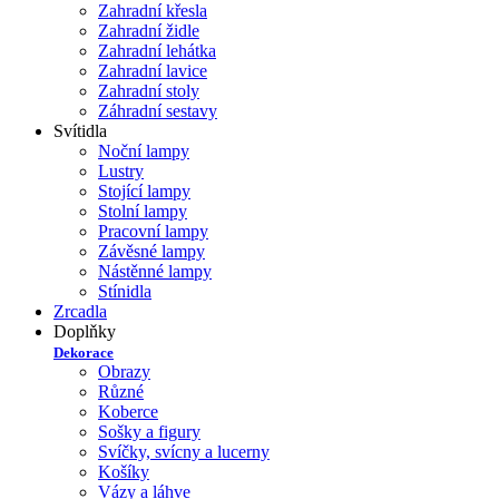
Zahradní křesla
Zahradní židle
Zahradní lehátka
Zahradní lavice
Zahradní stoly
Záhradní sestavy
Svítidla
Noční lampy
Lustry
Stojící lampy
Stolní lampy
Pracovní lampy
Závěsné lampy
Nástěnné lampy
Stínidla
Zrcadla
Doplňky
Dekorace
Obrazy
Různé
Koberce
Sošky a figury
Svíčky, svícny a lucerny
Košíky
Vázy a láhve