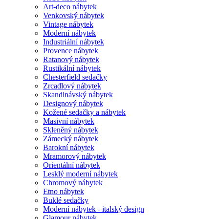
Art-deco nábytek
Venkovský nábytek
Vintage nábytek
Moderní nábytek
Industriální nábytek
Provence nábytek
Ratanový nábytek
Rustikální nábytek
Chesterfield sedačky
Zrcadlový nábytek
Skandinávský nábytek
Designový nábytek
Kožené sedačky a nábytek
Masivní nábytek
Skleněný nábytek
Zámecký nábytek
Barokní nábytek
Mramorový nábytek
Orientální nábytek
Lesklý moderní nábytek
Chromový nábytek
Etno nábytek
Buklé sedačky
Moderní nábytek - italský design
Glamour nábytek