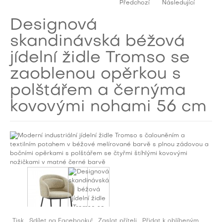
Předchozí
Následující
Designová
skandinávská béžová
jídelní židle Tromso se
zaoblenou opěrkou s
polštářem a černýma
kovovými nohami 56 cm
Tisk
Sdílet na Facebooku!
Zaslat příteli
Přidat k oblíbeným