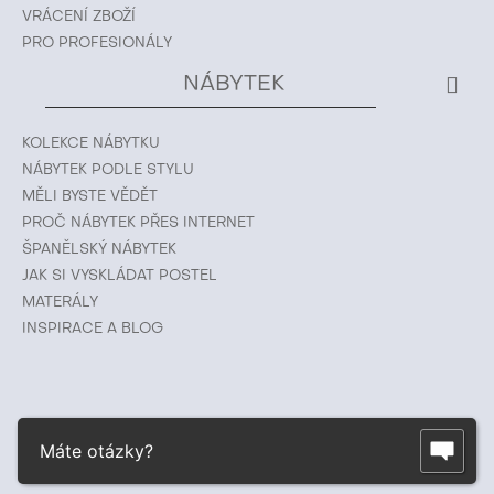
VRÁCENÍ ZBOŽÍ
PRO PROFESIONÁLY
NÁBYTEK
KOLEKCE NÁBYTKU
NÁBYTEK PODLE STYLU
MĚLI BYSTE VĚDĚT
PROČ NÁBYTEK PŘES INTERNET
ŠPANĚLSKÝ NÁBYTEK
JAK SI VYSKLÁDAT POSTEL
MATERÁLY
INSPIRACE A BLOG
Máte otázky?
© 2026 ESTILA ® |
www.estila-nabytek.cz
|
www.estila.sk