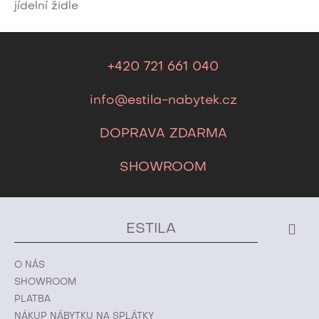
jídelní židle
+420 721 661 040
info@estila-nabytek.cz
DOPRAVA ZDARMA
SHOWROOM
ESTILA
O NÁS
SHOWROOM
PLATBA
NÁKUP NÁBYTKU NA SPLÁTKY