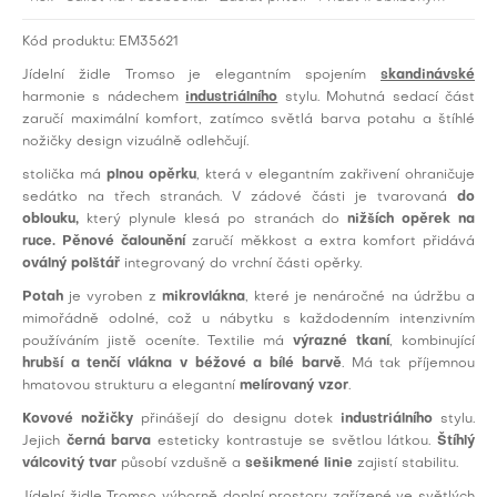
Kód produktu:
EM35621
Jídelní židle Tromso je elegantním spojením
skandinávské
harmonie s nádechem
industriálního
stylu. Mohutná sedací část
zaručí maximální komfort, zatímco světlá barva potahu a štíhlé
nožičky design vizuálně odlehčují.
stolička má
plnou opěrku
, která v elegantním zakřivení ohraničuje
sedátko na třech stranách. V zádové části je tvarovaná
do
oblouku,
který plynule klesá po stranách do
nižších opěrek na
ruce. Pěnové čalounění
zaručí měkkost a extra komfort přidává
oválný polštář
integrovaný do vrchní části opěrky.
Potah
je vyroben z
mikrovlákna
, které je nenáročné na údržbu a
mimořádně odolné, což u nábytku s každodenním intenzivním
používáním jistě oceníte. Textilie má
výrazné tkaní
, kombinující
hrubší a tenčí vlákna v béžové a bílé barvě
. Má tak příjemnou
hmatovou strukturu a elegantní
melírovaný vzor
.
Kovové nožičky
přinášejí do designu dotek
industriálního
stylu.
Jejich
černá barva
esteticky kontrastuje se světlou látkou.
Štíhlý
válcovitý tvar
působí vzdušně a
sešikmené linie
zajistí stabilitu.