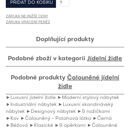
ZÁRUKA NEJNIŽŠÍ CENY
ZÁRUKA VRÁCENÍ PENĚZ
Doplňující produkty
Podobné zboží v kategorii
Jídelní židle
Podobné produkty
Čalouněné jídelní
židle
►Luxusní jídelní židle
►Moderní stylový nábytek
►Industriální nábytek
►Luxusní skandinávský
nábytek
►Designový nábytek
►S nožičkami
►Kov
►Čalouněný - Potahová látka
►Černá
►Béžová
►Klasické
►S opěrkami
►Čalouněné