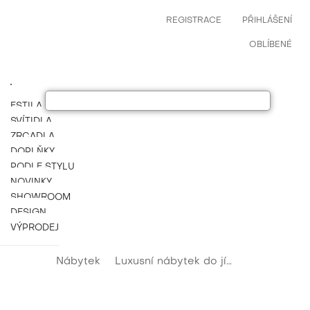
REGISTRACE
PŘIHLÁŠENÍ
OBLÍBENÉ
ESTILA NÁBYTEK
SVÍTIDLA
ZRCADLA
DOPLŇKY
PODLE STYLU
NOVINKY
SHOWROOM
DESIGN
VÝPRODEJ
Nábytek
Luxusní nábytek do jídelny
Luxusní 