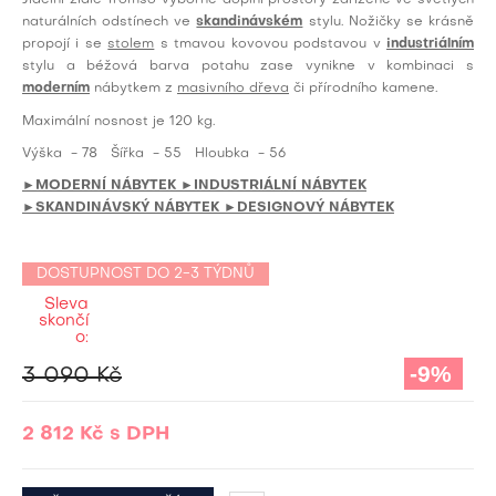
Jídelní židle Tromso výborně doplní prostory zařízené ve světlých
naturálních odstínech ve
skandinávském
stylu. Nožičky se krásně
propojí i se
stolem
s tmavou kovovou podstavou v
industriálním
stylu a béžová barva potahu zase vynikne v kombinaci s
moderním
nábytkem z
masivního dřeva
či přírodního kamene.
Maximální nosnost je 120 kg.
Výška
- 78
Šířka
- 55
Hloubka
- 56
►MODERNÍ NÁBYTEK
►INDUSTRIÁLNÍ NÁBYTEK
►SKANDINÁVSKÝ NÁBYTEK
►DESIGNOVÝ NÁBYTEK
DOSTUPNOST DO 2-3 TÝDNŮ
Sleva
skončí
o:
-9%
3 090 Kč
2 812 Kč
s DPH