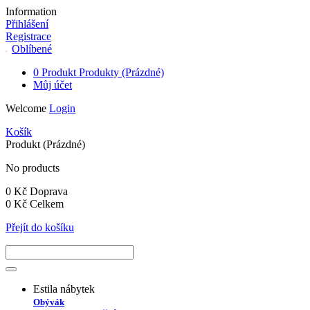
Information
Přihlášení
Registrace
Oblíbené
0
Produkt
Produkty
(Prázdné)
Můj účet
Welcome
Login
Košík
Produkt
(Prázdné)
No products
0 Kč
Doprava
0 Kč
Celkem
Přejít do košíku
Estila nábytek
Obývák