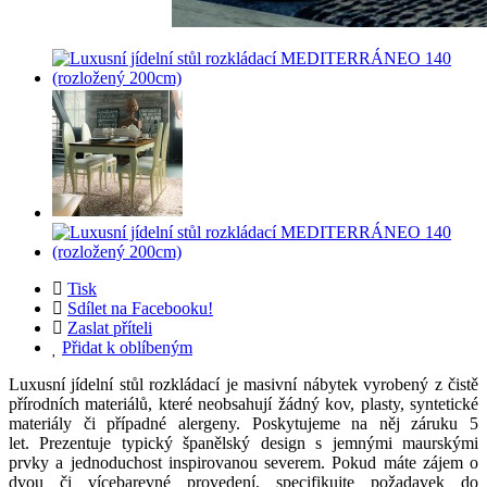
Tisk
Sdílet na Facebooku!
Zaslat příteli
Přidat k oblíbeným
Luxusní jídelní stůl rozkládací je masivní nábytek vyrobený z čistě
přírodních materiálů, které neobsahují žádný kov, plasty, syntetické
materiály či případné alergeny. Poskytujeme na něj záruku 5
let. Prezentuje typický španělský design s jemnými maurskými
prvky a jednoduchost inspirovanou severem. Pokud máte zájem o
dvou či vícebarevné provedení, specifikujte požadavek do