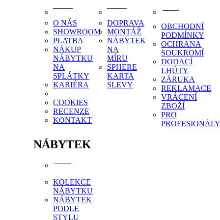
O NÁS
DOPRAVA
OBCHODNÍ
SHOWROOM
MONTÁŽ
PODMÍNKY
PLATBA
NÁBYTEK
OCHRANA
NÁKUP
NA
SOUKROMÍ
NÁBYTKU
MÍRU
DODACÍ
NA
SPHERE
LHŮTY
SPLÁTKY
KARTA
ZÁRUKA
KARIÉRA
SLEVY
REKLAMACE
VRÁCENÍ
COOKIES
ZBOŽÍ
RECENZE
PRO
KONTAKT
PROFESIONÁL
NÁBYTEK
KOLEKCE
NÁBYTKU
NÁBYTEK
PODLE
STYLU