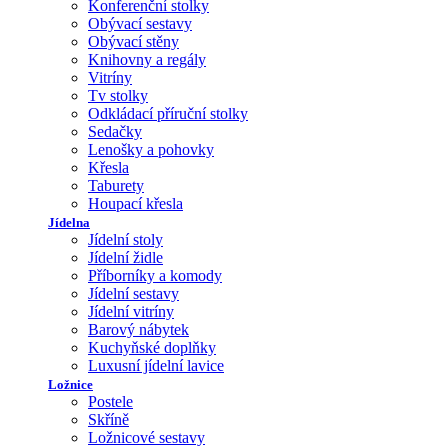
Konferenční stolky
Obývací sestavy
Obývací stěny
Knihovny a regály
Vitríny
Tv stolky
Odkládací příruční stolky
Sedačky
Lenošky a pohovky
Křesla
Taburety
Houpací křesla
Jídelna
Jídelní stoly
Jídelní židle
Příborníky a komody
Jídelní sestavy
Jídelní vitríny
Barový nábytek
Kuchyňské doplňky
Luxusní jídelní lavice
Ložnice
Postele
Skříně
Ložnicové sestavy