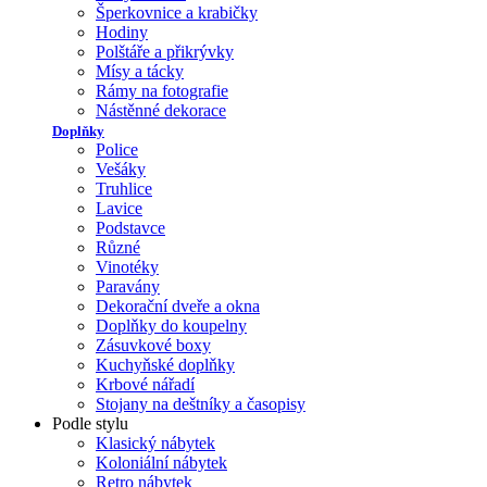
Šperkovnice a krabičky
Hodiny
Polštáře a přikrývky
Mísy a tácky
Rámy na fotografie
Nástěnné dekorace
Doplňky
Police
Vešáky
Truhlice
Lavice
Podstavce
Různé
Vinotéky
Paravány
Dekorační dveře a okna
Doplňky do koupelny
Zásuvkové boxy
Kuchyňské doplňky
Krbové nářadí
Stojany na deštníky a časopisy
Podle stylu
Klasický nábytek
Koloniální nábytek
Retro nábytek