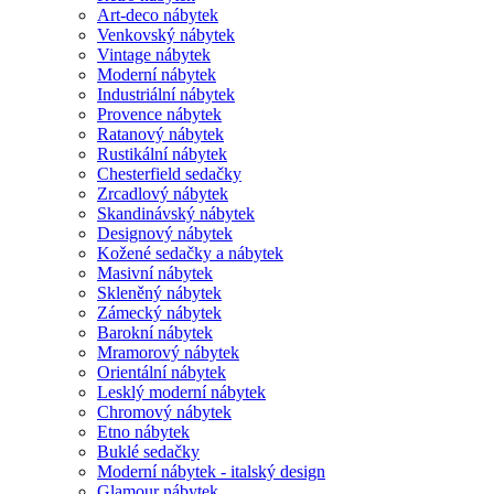
Art-deco nábytek
Venkovský nábytek
Vintage nábytek
Moderní nábytek
Industriální nábytek
Provence nábytek
Ratanový nábytek
Rustikální nábytek
Chesterfield sedačky
Zrcadlový nábytek
Skandinávský nábytek
Designový nábytek
Kožené sedačky a nábytek
Masivní nábytek
Skleněný nábytek
Zámecký nábytek
Barokní nábytek
Mramorový nábytek
Orientální nábytek
Lesklý moderní nábytek
Chromový nábytek
Etno nábytek
Buklé sedačky
Moderní nábytek - italský design
Glamour nábytek