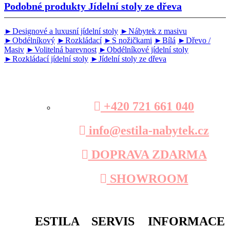
Podobné produkty
Jídelní stoly ze dřeva
►Designové a luxusní jídelní stoly
►Nábytek z masivu
►Obdélníkový
►Rozkládací
►S nožičkami
►Bílá
►Dřevo /
Masiv
►Volitelná barevnost
►Obdélníkové jídelní stoly
►Rozkládací jídelní stoly
►Jídelní stoly ze dřeva
+420 721 661 040
info@estila-nabytek.cz
DOPRAVA ZDARMA
SHOWROOM
ESTILA
SERVIS
INFORMACE