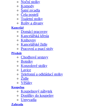
Noční stolky
Komody
Šatní zrcadla
Čela postelí
Toaletní stolky
Rošty a divany
Kancelář
Domácí pracovny
Kancelářská křesla
Knihovny
Kancelářské židle
Pracovní a psací stoly
Předsíň
Chodbové sestavy
Botníky
Konzolové stolky
Lavice
Telefonní a odkládací stolky
Židle
Věšáky
Koupelna
Koupelnový nábytek
Doplňky do koupelny
Umyvadla
Zahrada