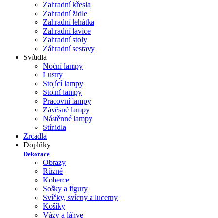
Zahradní křesla
Zahradní židle
Zahradní lehátka
Zahradní lavice
Zahradní stoly
Záhradní sestavy
Svítidla
Noční lampy
Lustry
Stojící lampy
Stolní lampy
Pracovní lampy
Závěsné lampy
Nástěnné lampy
Stínidla
Zrcadla
Doplňky
Dekorace
Obrazy
Různé
Koberce
Sošky a figury
Svíčky, svícny a lucerny
Košíky
Vázy a láhve