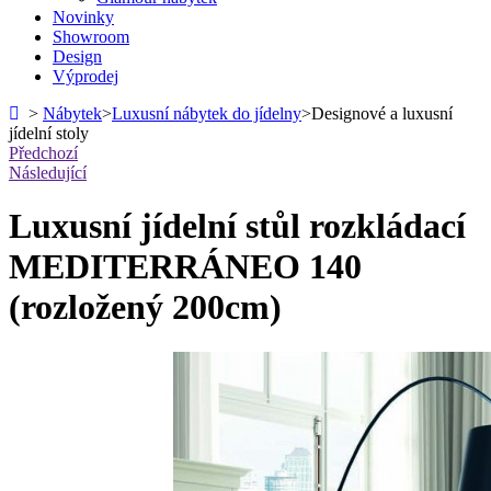
Novinky
Showroom
Design
Výprodej
>
Nábytek
>
Luxusní nábytek do jídelny
>
Designové a luxusní
jídelní stoly
Předchozí
Následující
Luxusní jídelní stůl rozkládací
MEDITERRÁNEO 140
(rozložený 200cm)