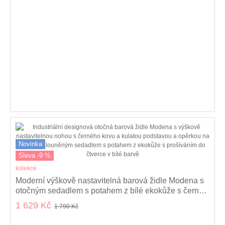
Novinka
Sleva -9 %
kolekce
Moderní výškově nastavitelná barová židle Modena s
otočným sedadlem s potahem z bílé ekokůže s černou
nohou 92-116 cm
1 629 Kč
1 790 Kč