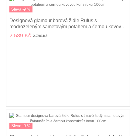
Sleva -9 %
Designová glamour barová židle Rufus s
modrozeleným sametovým potahem a černou kovovou
konstrukcí 100cm
2 539 Kč
2 790 Kč
Sleva -9 %