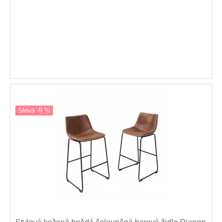
Sleva -9 %