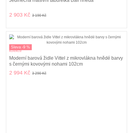
Jedinečná masivní taburetka Bali hnědá
2 903 Kč
3 190 Kč
Sleva -9 %
kolekce
Moderní barová židle Vittel z mikrovlákna hnědé barvy
s černými kovovými nohami 102cm
2 994 Kč
3 290 Kč