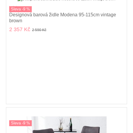
kolekce
Sleva -9 %
Designová barová židle Modena 95-115cm vintage
brown
2 357 Kč
2 590 Kč
Sleva -9 %