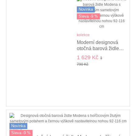
Novinka
Sleva -9 %
kolekce
Moderní designová
otočná barová židle
Modena s béžovým
1 629 Kč
1
sametovým potahem a
790 Kč
černou výškově
nastavitelnou nohou
92-116 cm
Novinka
kolekce
Sleva -9 %