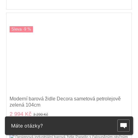
Sleva -9 %
Moderní barová židle Decora sametová petrolejově
zelená 104cm
2 994 Kč
3 290 Kč
Máte otázky?