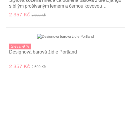
Stylová kožená hnědá čalouněná barová židle Django
s bílým prošívaným lemem a černou kovovou
konstrukcí 100 cm
2 357 Kč
2 590 Kč
Sleva -9 %
Designová barová židle Portland
2 357 Kč
2 590 Kč