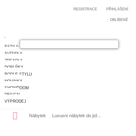
REGISTRACE
PŘIHLÁŠENÍ
OBLÍBENÉ
ESTILA NÁBYTEK
SVÍTIDLA
ZRCADLA
DOPLŇKY
PODLE STYLU
NOVINKY
SHOWROOM
DESIGN
VÝPRODEJ
Nábytek
Luxusní nábytek do jídelny
Luxusní bar