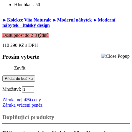
Hloubka
- 50
►Kolekce Vita Naturale
►Moderní nábytek
►Moderní
nábytek - Italský design
Dostupnost do 2-8 týdnů
110 290 Kč
s DPH
Prosím vyberte
Zavřít
Množství:
Záruka nejnižší ceny
Záruka vrácení peněz
Doplňující produkty