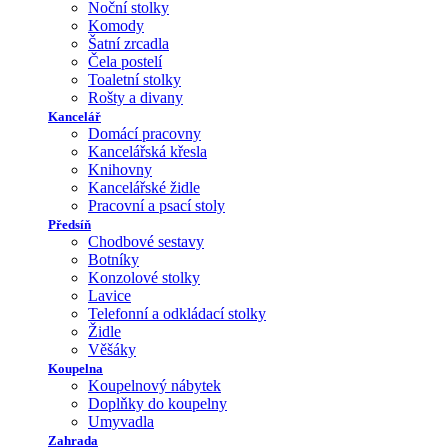
Noční stolky
Komody
Šatní zrcadla
Čela postelí
Toaletní stolky
Rošty a divany
Kancelář
Domácí pracovny
Kancelářská křesla
Knihovny
Kancelářské židle
Pracovní a psací stoly
Předsíň
Chodbové sestavy
Botníky
Konzolové stolky
Lavice
Telefonní a odkládací stolky
Židle
Věšáky
Koupelna
Koupelnový nábytek
Doplňky do koupelny
Umyvadla
Zahrada