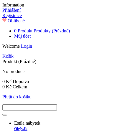
Information
Přihlášení
Registrace
Oblíbené
0
Produkt
Produkty
(Prázdné)
Můj účet
Welcome
Login
Košík
Produkt
(Prázdné)
No products
0 Kč
Doprava
0 Kč
Celkem
Přejít do košíku
Estila nábytek
Obývák