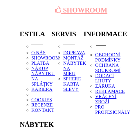
SHOWROOM
ESTILA
SERVIS
INFORMACE
O NÁS
DOPRAVA
OBCHODNÍ
SHOWROOM
MONTÁŽ
PODMÍNKY
PLATBA
NÁBYTEK
OCHRANA
NÁKUP
NA
SOUKROMÍ
NÁBYTKU
MÍRU
DODACÍ
NA
SPHERE
LHŮTY
SPLÁTKY
KARTA
ZÁRUKA
KARIÉRA
SLEVY
REKLAMACE
VRÁCENÍ
COOKIES
ZBOŽÍ
RECENZE
PRO
KONTAKT
PROFESIONÁL
NÁBYTEK