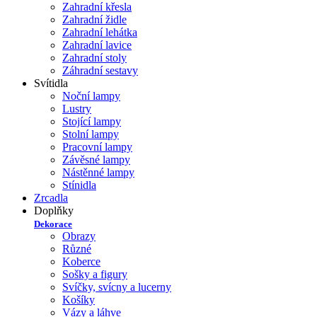
Zahradní křesla
Zahradní židle
Zahradní lehátka
Zahradní lavice
Zahradní stoly
Záhradní sestavy
Svítidla
Noční lampy
Lustry
Stojící lampy
Stolní lampy
Pracovní lampy
Závěsné lampy
Nástěnné lampy
Stínidla
Zrcadla
Doplňky
Dekorace
Obrazy
Různé
Koberce
Sošky a figury
Svíčky, svícny a lucerny
Košíky
Vázy a láhve