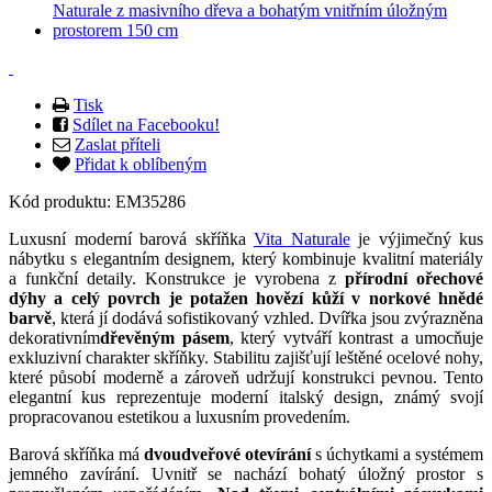
Tisk
Sdílet na Facebooku!
Zaslat příteli
Přidat k oblíbeným
Kód produktu:
EM35286
Luxusní moderní barová skříňka
Vita Naturale
je výjimečný kus
nábytku s elegantním designem, který kombinuje kvalitní materiály
a funkční detaily. Konstrukce je vyrobena z
přírodní ořechové
dýhy a celý povrch je potažen hovězí kůží v norkové hnědé
barvě
, která jí dodává sofistikovaný vzhled. Dvířka jsou zvýrazněna
dekorativním
dřevěným pásem
, který vytváří kontrast a umocňuje
exkluzivní charakter skříňky. Stabilitu zajišťují leštěné ocelové nohy,
které působí moderně a zároveň udržují konstrukci pevnou. Tento
elegantní kus reprezentuje moderní italský design, známý svojí
propracovanou estetikou a luxusním provedením.
Barová skříňka má
dvoudveřové otevírání
s úchytkami a systémem
jemného zavírání. Uvnitř se nachází bohatý úložný prostor s