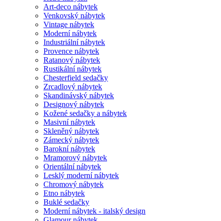
Art-deco nábytek
Venkovský nábytek
Vintage nábytek
Moderní nábytek
Industriální nábytek
Provence nábytek
Ratanový nábytek
Rustikální nábytek
Chesterfield sedačky
Zrcadlový nábytek
Skandinávský nábytek
Designový nábytek
Kožené sedačky a nábytek
Masivní nábytek
Skleněný nábytek
Zámecký nábytek
Barokní nábytek
Mramorový nábytek
Orientální nábytek
Lesklý moderní nábytek
Chromový nábytek
Etno nábytek
Buklé sedačky
Moderní nábytek - italský design
Glamour nábytek