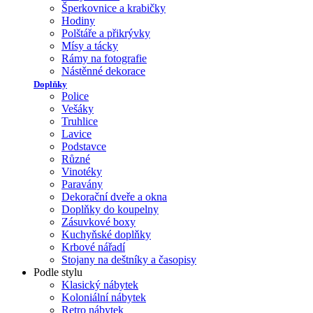
Šperkovnice a krabičky
Hodiny
Polštáře a přikrývky
Mísy a tácky
Rámy na fotografie
Nástěnné dekorace
Doplňky
Police
Vešáky
Truhlice
Lavice
Podstavce
Různé
Vinotéky
Paravány
Dekorační dveře a okna
Doplňky do koupelny
Zásuvkové boxy
Kuchyňské doplňky
Krbové nářadí
Stojany na deštníky a časopisy
Podle stylu
Klasický nábytek
Koloniální nábytek
Retro nábytek