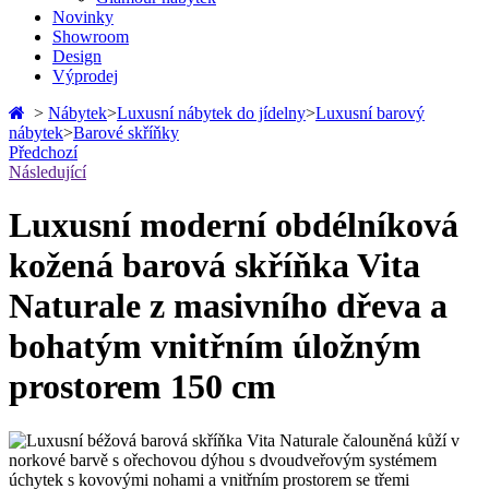
Novinky
Showroom
Design
Výprodej
>
Nábytek
>
Luxusní nábytek do jídelny
>
Luxusní barový
nábytek
>
Barové skříňky
Předchozí
Následující
Luxusní moderní obdélníková
kožená barová skříňka Vita
Naturale z masivního dřeva a
bohatým vnitřním úložným
prostorem 150 cm