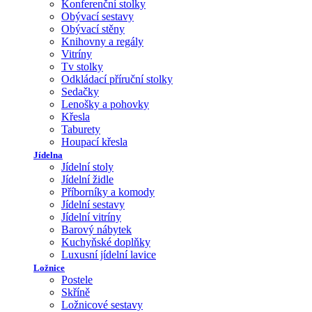
Konferenční stolky
Obývací sestavy
Obývací stěny
Knihovny a regály
Vitríny
Tv stolky
Odkládací příruční stolky
Sedačky
Lenošky a pohovky
Křesla
Taburety
Houpací křesla
Jídelna
Jídelní stoly
Jídelní židle
Příborníky a komody
Jídelní sestavy
Jídelní vitríny
Barový nábytek
Kuchyňské doplňky
Luxusní jídelní lavice
Ložnice
Postele
Skříně
Ložnicové sestavy