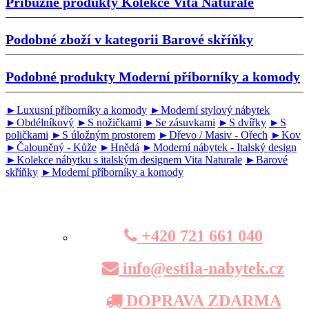
Příbuzné produkty
Kolekce Vita Naturale
Podobné zboží v kategorii
Barové skříňky
Podobné produkty
Moderní příborníky a komody
►Luxusní příborníky a komody
►Moderní stylový nábytek
►Obdélníkový
►S nožičkami
►Se zásuvkami
►S dvířky
►S
poličkami
►S úložným prostorem
►Dřevo / Masiv - Ořech
►Kov
►Čalouněný - Kůže
►Hnědá
►Moderní nábytek - Italský design
►Kolekce nábytku s italským designem Vita Naturale
►Barové
skříňky
►Moderní příborníky a komody
+420 721 661 040
info@estila-nabytek.cz
DOPRAVA ZDARMA