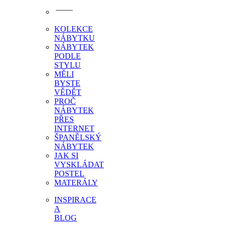
KOLEKCE
NÁBYTKU
NÁBYTEK
PODLE
STYLU
MĚLI
BYSTE
VĚDĚT
PROČ
NÁBYTEK
PŘES
INTERNET
ŠPANĚLSKÝ
NÁBYTEK
JAK SI
VYSKLÁDAT
POSTEL
MATERÁLY
INSPIRACE
A
BLOG