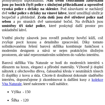
promyšleným uspořádáním.
Nad třemi centrálními zásuvkami
jsou po bocích čtyři police s úložnými přihrádkami a uprostřed
vysoká police s držáky na sklenice
. Pod zásuvkami se nacházejí
dvě
velké police s držáky na vínové láhve
, které umožňují uložit je
bezpečně a přehledně.
Zcela dolů jsou dvě středové police nad
sebou
a po stranách dvě samostatné boční. Na dvířkách jsou
umístěny tři úzké
police
, které poskytují další prostor pro
uskladnění lahví.
Vnitřní plochy zásuvek jsou rovněž potaženy hovězí kůží, což
zvyšuje pocit luxusu a detailního zpracování. Díky tomuto
sofistikovanému řešení barová skříňka kombinuje funkčnost s
moderním designem a stává se nejen praktickým úložným
prostorem, ale také reprezentativním solitérem do vašeho interiéru.
Barová skříňka Vita Naturale se hodí do moderních interiérů s
důrazem na luxus, eleganci a přírodní materiály. Výborně ji doplní
nábytek z ořechového dřeva, čalouněná křesla v neutrálních tónech
či doplňky z kovu a skla. Chcete-li dosáhnout dokonale sladěného
interiéru, doporučujeme ji zkombinovat is dalšími kusy z
kolekce
Vita Naturale
, které naleznete v naší nabídce.
Výška
- 150
Šířka
- 120