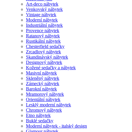
Art-deco nábytek
Venkovský nábytek
Vintage nábytek
Moderní nábytek
Industriální nábytek
Provence nábytek
Ratanový nábytek
Rustikální nábytek
Chesterfield sedačky
Zrcadlový nábytek
Skandinávský nábytek
Designový nábytek
Kožené sedačky a nábytek
Masivní nábytek
Skleněný nábytek
Zámecký nábytek
Barokní nábytek
Mramorový nábytek
Orientální nábytek
Lesklý moderní nábytek
Chromový nábytek
Etno nábytek
Buklé sedačky
Moderní nábytek - italský design
Glamour nábytek