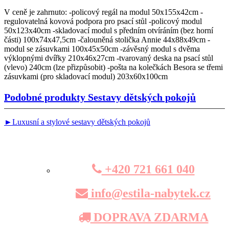
V ceně je zahrnuto: -policový regál na modul 50x155x42cm -
regulovatelná kovová podpora pro psací stůl -policový modul
50x123x40cm -skladovací modul s předním otvíráním (bez horní
části) 100x74x47,5cm -čalouněná stolička Annie 44x88x49cm -
modul se zásuvkami 100x45x50cm -závěsný modul s dvěma
výklopnými dvířky 210x46x27cm -tvarovaný deska na psací stůl
(vlevo) 240cm (lze přizpůsobit) -pošta na kolečkách Besora se třemi
zásuvkami (pro skladovací modul) 203x60x100cm
Podobné produkty
Sestavy dětských pokojů
►Luxusní a stylové sestavy dětských pokojů
+420 721 661 040
info@estila-nabytek.cz
DOPRAVA ZDARMA