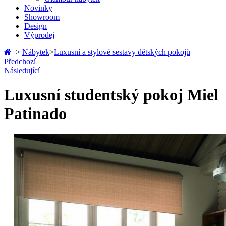
Novinky
Showroom
Design
Výprodej
>
Nábytek
>
Luxusní a stylové sestavy dětských pokojů
Předchozí
Následující
Luxusní studentský pokoj Miel
Patinado