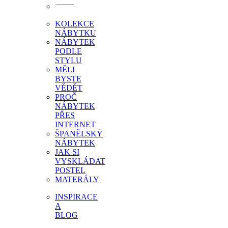
KOLEKCE
NÁBYTKU
NÁBYTEK
PODLE
STYLU
MĚLI
BYSTE
VĚDĚT
PROČ
NÁBYTEK
PŘES
INTERNET
ŠPANĚLSKÝ
NÁBYTEK
JAK SI
VYSKLÁDAT
POSTEL
MATERÁLY
INSPIRACE
A
BLOG