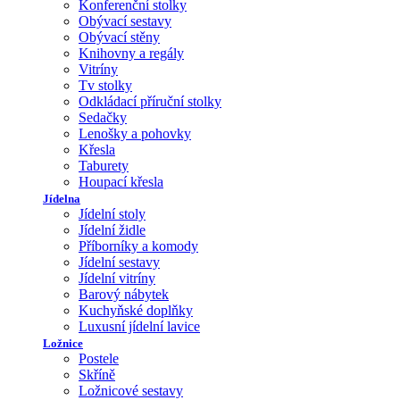
Konferenční stolky
Obývací sestavy
Obývací stěny
Knihovny a regály
Vitríny
Tv stolky
Odkládací příruční stolky
Sedačky
Lenošky a pohovky
Křesla
Taburety
Houpací křesla
Jídelna
Jídelní stoly
Jídelní židle
Příborníky a komody
Jídelní sestavy
Jídelní vitríny
Barový nábytek
Kuchyňské doplňky
Luxusní jídelní lavice
Ložnice
Postele
Skříně
Ložnicové sestavy