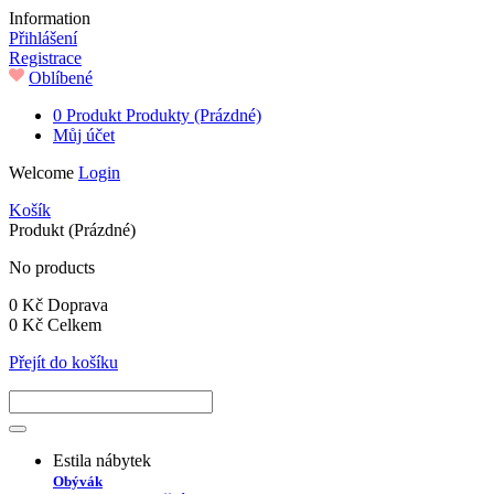
Information
Přihlášení
Registrace
Oblíbené
0
Produkt
Produkty
(Prázdné)
Můj účet
Welcome
Login
Košík
Produkt
(Prázdné)
No products
0 Kč
Doprava
0 Kč
Celkem
Přejít do košíku
Estila nábytek
Obývák