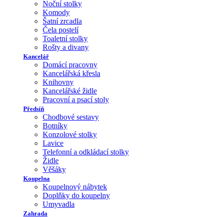
Noční stolky
Komody
Šatní zrcadla
Čela postelí
Toaletní stolky
Rošty a divany
Kancelář
Domácí pracovny
Kancelářská křesla
Knihovny
Kancelářské židle
Pracovní a psací stoly
Předsíň
Chodbové sestavy
Botníky
Konzolové stolky
Lavice
Telefonní a odkládací stolky
Židle
Věšáky
Koupelna
Koupelnový nábytek
Doplňky do koupelny
Umyvadla
Zahrada