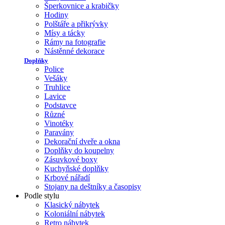
Šperkovnice a krabičky
Hodiny
Polštáře a přikrývky
Mísy a tácky
Rámy na fotografie
Nástěnné dekorace
Doplňky
Police
Vešáky
Truhlice
Lavice
Podstavce
Různé
Vinotéky
Paravány
Dekorační dveře a okna
Doplňky do koupelny
Zásuvkové boxy
Kuchyňské doplňky
Krbové nářadí
Stojany na deštníky a časopisy
Podle stylu
Klasický nábytek
Koloniální nábytek
Retro nábytek