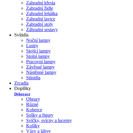
Zahradní křesla
Zahradní židle
Zahradní lehátka
Zahradní lavice
Zahradní stoly
Záhradní sestavy
Svítidla
Noční lampy
Lustry
Stojící lampy
Stolní lampy
Pracovní lampy
Závěsné lampy
Nástěnné lampy
Stínidla
Zrcadla
Doplňky
Dekorace
Obrazy
Různé
Koberce
Sošky a figury
Svíčky, svícny a lucerny
Košíky
Vázy a láhve