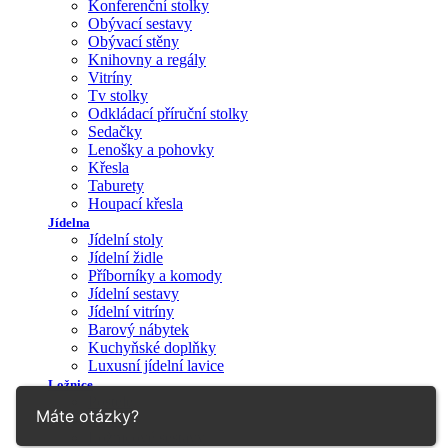
Konferenční stolky
Obývací sestavy
Obývací stěny
Knihovny a regály
Vitríny
Tv stolky
Odkládací příruční stolky
Sedačky
Lenošky a pohovky
Křesla
Taburety
Houpací křesla
Jídelna
Jídelní stoly
Jídelní židle
Příborníky a komody
Jídelní sestavy
Jídelní vitríny
Barový nábytek
Kuchyňské doplňky
Luxusní jídelní lavice
Ložnice
Postele
Máte otázky?
Skříně
Ložnicové sestavy