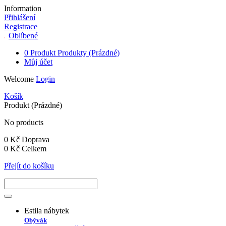
Information
Přihlášení
Registrace
Oblíbené
0
Produkt
Produkty
(Prázdné)
Můj účet
Welcome
Login
Košík
Produkt
(Prázdné)
No products
0 Kč
Doprava
0 Kč
Celkem
Přejít do košíku
Estila nábytek
Obývák