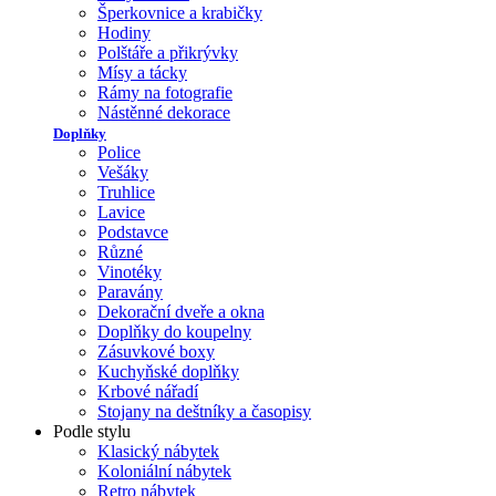
Šperkovnice a krabičky
Hodiny
Polštáře a přikrývky
Mísy a tácky
Rámy na fotografie
Nástěnné dekorace
Doplňky
Police
Vešáky
Truhlice
Lavice
Podstavce
Různé
Vinotéky
Paravány
Dekorační dveře a okna
Doplňky do koupelny
Zásuvkové boxy
Kuchyňské doplňky
Krbové nářadí
Stojany na deštníky a časopisy
Podle stylu
Klasický nábytek
Koloniální nábytek
Retro nábytek