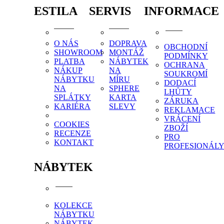
ESTILA
SERVIS
INFORMACE
O NÁS
DOPRAVA
OBCHODNÍ
SHOWROOM
MONTÁŽ
PODMÍNKY
PLATBA
NÁBYTEK
OCHRANA
NÁKUP
NA
SOUKROMÍ
NÁBYTKU
MÍRU
DODACÍ
NA
SPHERE
LHŮTY
SPLÁTKY
KARTA
ZÁRUKA
KARIÉRA
SLEVY
REKLAMACE
VRÁCENÍ
COOKIES
ZBOŽÍ
RECENZE
PRO
KONTAKT
PROFESIONÁL
NÁBYTEK
KOLEKCE
NÁBYTKU
NÁBYTEK