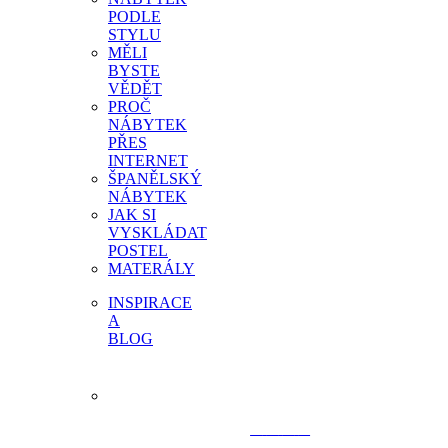
PODLE
STYLU
MĚLI
BYSTE
VĚDĚT
PROČ
NÁBYTEK
PŘES
INTERNET
ŠPANĚLSKÝ
NÁBYTEK
JAK SI
VYSKLÁDAT
POSTEL
MATERÁLY
INSPIRACE
A
BLOG