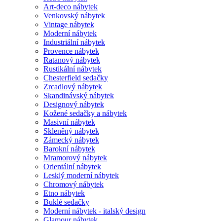
Art-deco nábytek
Venkovský nábytek
Vintage nábytek
Moderní nábytek
Industriální nábytek
Provence nábytek
Ratanový nábytek
Rustikální nábytek
Chesterfield sedačky
Zrcadlový nábytek
Skandinávský nábytek
Designový nábytek
Kožené sedačky a nábytek
Masivní nábytek
Skleněný nábytek
Zámecký nábytek
Barokní nábytek
Mramorový nábytek
Orientální nábytek
Lesklý moderní nábytek
Chromový nábytek
Etno nábytek
Buklé sedačky
Moderní nábytek - italský design
Glamour nábytek