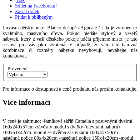
Tisk
Sdílet na Facebooku!
Zaslat příteli
Přidat k oblíbeným
Luxusní dětský pokoj Blanco decapé / Agucate / Lila je vyrobena z
kvalitního, masivního dřeva. Pokud hledáte stylový a veselý
nábytek, který z vaší dětského pokoje udělá příjemné místo, je tato
sestava pro vás jako stvořená. V případě, že vám tato barevná
kombinace či rozměry nábytku nevyhovují, neváhejte nás
kontaktovat.
Provedení :
Pro informace o dostupnosti a ceně produktu nás prosím kontaktujte.
Více informací
V ceně je zahrnuto: -šatníková skříň Camelia s posuvnými dveřmi
160x240x57cm -závěsný modul s dvířky (otevírání nahoru)
100x61x42cm -modul se dvěma zásuvkami 100x45x50cm -
nástěnná police 80x4x20cm -nástěnná police 150x4x20cm -modul