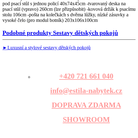
pod psací stůl s jednou policí 40x74x45cm -tvarovaný deska na
psací stůl (vpravo) 260cm (lze přizpůsobit) -kovová držák k psacímu
stolu 106cm -pošta na kolečkách s dvěma lůžky, nízké zásuvky a
vysoké čelo (pro modul botník) 203x106x100cm
Podobné produkty
Sestavy dětských pokojů
►Luxusní a stylové sestavy dětských pokojů
+420 721 661 040
info@estila-nabytek.cz
DOPRAVA ZDARMA
SHOWROOM