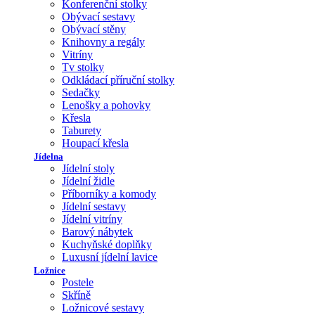
Konferenční stolky
Obývací sestavy
Obývací stěny
Knihovny a regály
Vitríny
Tv stolky
Odkládací příruční stolky
Sedačky
Lenošky a pohovky
Křesla
Taburety
Houpací křesla
Jídelna
Jídelní stoly
Jídelní židle
Příborníky a komody
Jídelní sestavy
Jídelní vitríny
Barový nábytek
Kuchyňské doplňky
Luxusní jídelní lavice
Ložnice
Postele
Skříně
Ložnicové sestavy