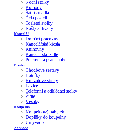
Noční stolky
Komody
Šatní zrcadla
Čela postelí
Toaletní stolky
Rošty a divany
Kancelář
Domácí pracovny
Kancelářská křesla
Knihovny
Kancelářské židle
Pracovní a psací stoly
Předsíň
Chodbové sestavy
Botníky
Konzolové stolky
Lavice
Telefonní a odkládací stolky
Židle
Věšáky
Koupelna
Koupelnový nábytek
Doplňky do koupelny
Umyvadla
Zahrada