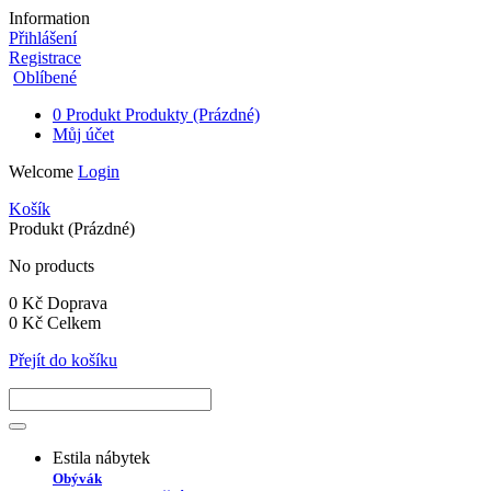
Information
Přihlášení
Registrace
Oblíbené
0
Produkt
Produkty
(Prázdné)
Můj účet
Welcome
Login
Košík
Produkt
(Prázdné)
No products
0 Kč
Doprava
0 Kč
Celkem
Přejít do košíku
Estila nábytek
Obývák