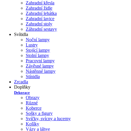
Zahradní křesla
Zahradní židle
Zahradní lehátka
Zahradní lavice
Zahradní stoly
Záhradní sestavy
Svítidla
Noční lampy
Lustry
Stojící lampy
Stolní lampy
Pracovní lampy
Závěsné lampy
Nástěnné lampy
Stínidla
Zrcadla
Doplňky
Dekorace
Obrazy
Různé
Koberce
Sošky a figury
Svíčky, svícny a lucerny
Košíky
Vázy a láhve