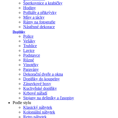
Šperkovnice a krabičky
Hodiny
Polštáře a přikrývky
Mísy a tácky
Rámy na fotografie
Nástěnné dekorace
Doplňky
Police
Vešáky
Truhlice
Lavice
Podstavce
Různé
Vinotéky
Paravány
Dekorační dveře a okna
Doplňky do koupelny
Zásuvkové boxy
Kuchyňské doplňky
Krbové nářadí
Stojany na deštníky a časopisy
Podle stylu
Klasický nábytek
Koloniální nábytek
Retro nábytek