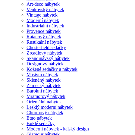
Art-deco nábytek
Venkovský nábytek
Vintage nábytek
Moderní nábytek
Industriální nábytek
Provence nábytek
Ratanový nábytek
Rustikální nábytek
Chesterfield sedačky
Zrcadlový nábytek
Skandinávský nábytek
Designový nábytek
Kožené sedačky a nábytek
Masivní nábytek
Skleněný nábytek
Zámecký nábytek
Barokní nábytek
Mramorový nábytek
Orientální nábytek
Lesklý moderní nábytek
Chromový nábytek
Etno nábytek
Buklé sedačky
Moderní nábytek - italský design
Glamour nábytek