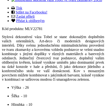
Tisk
Sdílet na Facebooku!
Zaslat příteli
Přidat k oblíbeným
Kód produktu:
MLV22781
Stylová dekorativní váza Tobel se stane dokonalým doplněním
vašich orientálních, Art-deco či moderních designových
interiérů. Díky svému jednoduchému minimalistickému provedení
ve tvaru zkumavky a kovovému vzhledu podstavce se velmi snadno
kombinuje s jinými doplňky v různých materiálech a barevných
odstínech. Jedinečný čtvercový tvar podstavce, doplněný vašim
oblíbeným květem, krásně vynikne umístěn jako dominantní prvek
na úzké konzole v hale a předsíni, či jako dekorace jídelního a
konferenčního stolu ve vaší domácnosti. Kov s mosazným
povrchem můžete kombinovat s jakýmikoli barvami, krásně vynikne
v kombinaci se safírovou modrou či smaragdovou zelenou.
Výška
- 26
Šířka
- 10
Hloubka
- 10