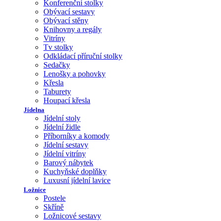
Konferenční stolky
Obývací sestavy
Obývací stěny
Knihovny a regály
Vitríny
Tv stolky
Odkládací příruční stolky
Sedačky
Lenošky a pohovky
Křesla
Taburety
Houpací křesla
Jídelna
Jídelní stoly
Jídelní židle
Příborníky a komody
Jídelní sestavy
Jídelní vitríny
Barový nábytek
Kuchyňské doplňky
Luxusní jídelní lavice
Ložnice
Postele
Skříně
Ložnicové sestavy