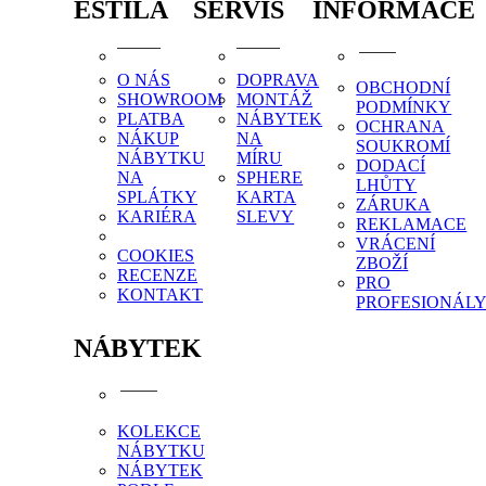
ESTILA
SERVIS
INFORMACE
O NÁS
DOPRAVA
OBCHODNÍ
SHOWROOM
MONTÁŽ
PODMÍNKY
PLATBA
NÁBYTEK
OCHRANA
NÁKUP
NA
SOUKROMÍ
NÁBYTKU
MÍRU
DODACÍ
NA
SPHERE
LHŮTY
SPLÁTKY
KARTA
ZÁRUKA
KARIÉRA
SLEVY
REKLAMACE
VRÁCENÍ
COOKIES
ZBOŽÍ
RECENZE
PRO
KONTAKT
PROFESIONÁL
NÁBYTEK
KOLEKCE
NÁBYTKU
NÁBYTEK