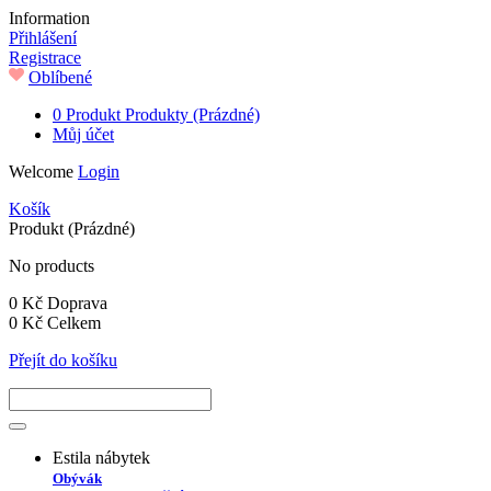
Information
Přihlášení
Registrace
Oblíbené
0
Produkt
Produkty
(Prázdné)
Můj účet
Welcome
Login
Košík
Produkt
(Prázdné)
No products
0 Kč
Doprava
0 Kč
Celkem
Přejít do košíku
Estila nábytek
Obývák