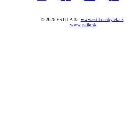
© 2026 ESTILA ® |
www.estila-nabytek.cz
|
www.estila.sk