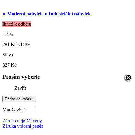
►Moderní nábytek
►Industriální nábytek
Ihned k odběru
-14%
281 Kč
s DPH
Sleva!
327 Kč
Prosím vyberte
Zavřít
Množství:
Záruka nejnižší ceny
Záruka vrácení peněz