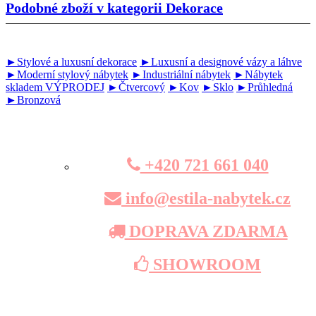
Podobné zboží v kategorii
Dekorace
►Stylové a luxusní dekorace
►Luxusní a designové vázy a láhve
►Moderní stylový nábytek
►Industriální nábytek
►Nábytek
skladem VÝPRODEJ
►Čtvercový
►Kov
►Sklo
►Průhledná
►Bronzová
+420 721 661 040
info@estila-nabytek.cz
DOPRAVA ZDARMA
SHOWROOM