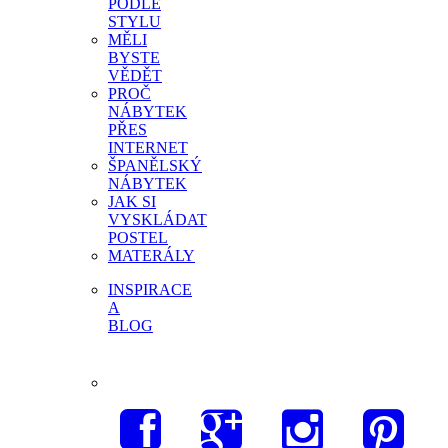
PODLE
STYLU
MĚLI
BYSTE
VĚDĚT
PROČ
NÁBYTEK
PŘES
INTERNET
ŠPANĚLSKÝ
NÁBYTEK
JAK SI
VYSKLÁDAT
POSTEL
MATERÁLY
INSPIRACE
A
BLOG