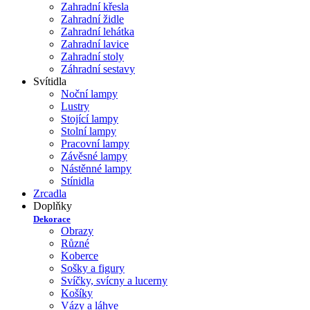
Zahradní křesla
Zahradní židle
Zahradní lehátka
Zahradní lavice
Zahradní stoly
Záhradní sestavy
Svítidla
Noční lampy
Lustry
Stojící lampy
Stolní lampy
Pracovní lampy
Závěsné lampy
Nástěnné lampy
Stínidla
Zrcadla
Doplňky
Dekorace
Obrazy
Různé
Koberce
Sošky a figury
Svíčky, svícny a lucerny
Košíky
Vázy a láhve