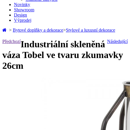
Novinky
Showroom
Design
Výprodej
>
Bytové doplňky a dekorace
>
Stylové a luxusní dekorace
Předchozí
Industriální skleněná
Následující
váza Tobel ve tvaru zkumavky
26cm