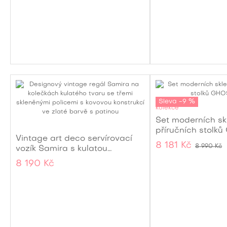
Sleva -9 %
kolekce
Set moderních s
příručních stolk
Vintage art deco servírovací
8 181 Kč
8 990 Kč
vozík Samira s kulatou
konstrukcí ve zlaté barvě s
8 190 Kč
patinou 93 cm