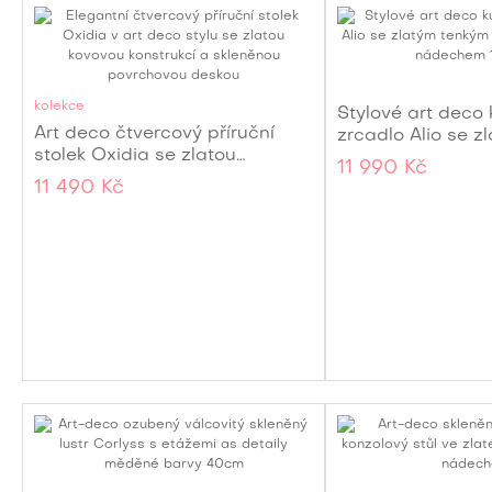
kolekce
Stylové art deco 
Art deco čtvercový příruční
zrcadlo Alio se 
stolek Oxidia se zlatou
rámem s glamou
11 990 Kč
konstrukcí z kovu a skla 45cm
180 cm
11 490 Kč