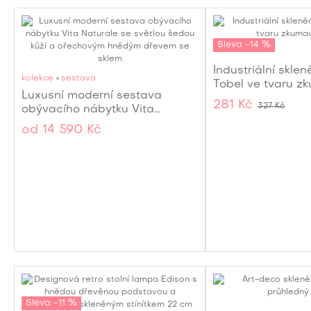
Sleva -14 %
Industriální skle
kolekce
sestava
Tobel ve tvaru 
Luxusní moderní sestava
281 Kč
327 Kč
obývacího nábytku Vita
Naturale se světlou šedou kůží
od
14 590 Kč
a ořechovým hnědým dřevem
se sklem
Sleva -11 %