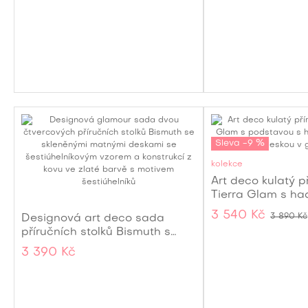
Sleva -9 %
kolekce
Art deco kulatý př
Tierra Glam s h
a skleněnou desk
3 540 Kč
3 890 Kč
Designová art deco sada
nádechu 62 cm
příručních stolků Bismuth s
matným strukturovaným sklem
3 390 Kč
a zlatou kovovou konstrukcí 68
cm