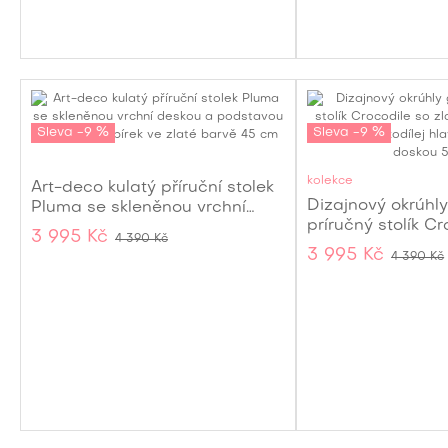
Sleva -9 %
Sleva -9 %
kolekce
Art-deco kulatý příruční stolek
Dizajnový okrúhl
Pluma se skleněnou vrchní
príručný stolík Cr
deskou a podstavou s
3 995 Kč
4 390 Kč
zlatou podstavou
designem pírek ve zlaté barvě
3 995 Kč
4 390 Kč
krokodílej hlavy 
45 cm
doskou 51 cm