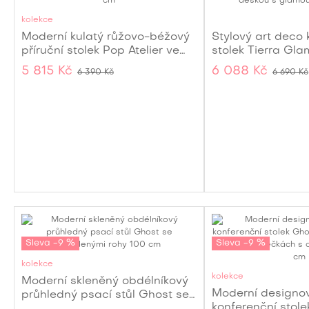
kolekce
Moderní kulatý růžovo-béžový
Stylový art deco 
příruční stolek Pop Atelier ve
stolek Tierra Gl
tvaru kornoutu se stékající
s mořským motiv
5 815 Kč
6 088 Kč
6 390 Kč
6 690 Kč
zmrzlinou a skleněnou deskou
zlaté chobotnice
74 cm
Sleva -9 %
Sleva -9 %
kolekce
kolekce
Moderní skleněný obdélníkový
Moderní designo
průhledný psací stůl Ghost se
konferenční stole