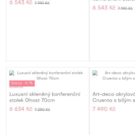
zaoblenými rohy 100 cm
6 543 Kč
7 190 Kč
obdélníkovém tv
6 543 Kč
7 190 Kč
kolečkách s oblý
cm
Sleva -9 %
kolekce
Luxusní skleněný konferenční
Art-deco akrylov
stolek Ghost 70cm
Cruenta s bílým 
6 634 Kč
7 490 Kč
7 290 Kč