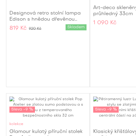
Art-deco skleněn
Designová retro stolní lampa
průhledný 33cm
Edison s hnědou dřevěnou
1 090 Kč
podstavou a průhledným
Skladem
819 Kč
920 Kč
skleněným stínítkem 22 cm
Sleva -9 %
Sleva -9 %
kolekce
Glamour kulatý příruční stolek
Klasický křišťálov