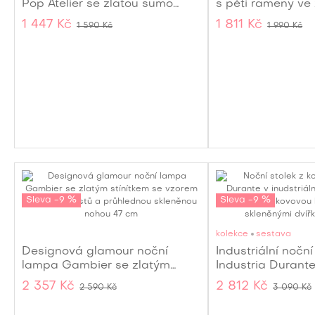
Pop Atelier se zlatou sumo
s pěti rameny ve
podstavou a s deskou z
40 cm
1 447 Kč
1 811 Kč
1 590 Kč
1 990 Kč
temperovaného
bezpečnostního skla 32 cm
Sleva -9 %
Sleva -9 %
kolekce
sestava
Designová glamour noční
Industriální noční
lampa Gambier se zlatým
Industria Durante
stínítkem se vzorem palmových
barvě 61 cm
2 357 Kč
2 812 Kč
2 590 Kč
3 090 Kč
listů a průhlednou skleněnou
nohou 47 cm