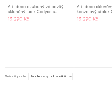
Art-deco ozubený válcovitý
Art-deco skleněn
skleněný lustr Corlyss s
konzolový stolek G
etážemi as detaily měděné
barvě 90 cm
13 290 Kč
13 290 Kč
barvy 40cm
Seřadit podle