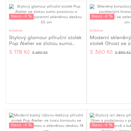
Sleva -9 %
Sleva -9 %
kolekce
kolekce
Stylový glamour příruční stolek
Moderní skleněný
Pop Atelier se zlatou sumo
stolek Ghost se 
postavou a kulatou
hranami a spodní 
5 178 Kč
5 360 Kč
5 690 Kč
5 890 Kč
transparentní skleněnou
transparentní 10
deskou 55 cm
Sleva -9 %
Sleva -9 %