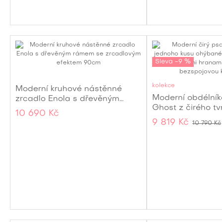
Sleva -9 %
kolekce
Moderní kruhové nástěnné
Moderní obdélník
zrcadlo Enola s dřevěným
Ghost z čirého tv
rámem se zrcadlovým efektem
10 690 Kč
oblými hranami 
90cm
9 819 Kč
10 790 Kč
bočníma nohama