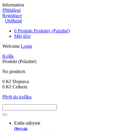
Information
Přihlášení
Registrace
Oblíbené
0
Produkt
Produkty
(Prázdné)
Můj účet
Welcome
Login
Košík
Produkt
(Prázdné)
No products
0 Kč
Doprava
0 Kč
Celkem
Přejít do košíku
Estila nábytek
Obývák