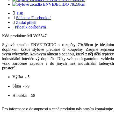
Tisk
Sdílet na Facebooku!
Zaslat příteli
Přidat k oblíbeným
Kód produktu:
MLV05547
Stylové zrcadlo ENVEJECIDO s rozměry 79x58cm je ideálním
doplňkem každé stylové předsíně či koupelny. Zaujme zejména
svým výrazným, kovovým rámem s patinou, který z něj dělá typicky
industriální interiérový doplněk. Díky svému elegantnímu vzhledu
však zaručeně zapadne i do jiných než industriální laděných
prostorů.
Výška
- 5
Šířka
- 79
Hloubka
- 58
Pro informace o dostupnosti a ceně produktu nás prosím kontaktujte.