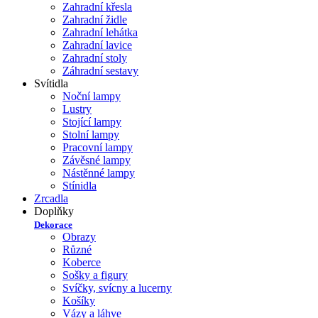
Zahradní křesla
Zahradní židle
Zahradní lehátka
Zahradní lavice
Zahradní stoly
Záhradní sestavy
Svítidla
Noční lampy
Lustry
Stojící lampy
Stolní lampy
Pracovní lampy
Závěsné lampy
Nástěnné lampy
Stínidla
Zrcadla
Doplňky
Dekorace
Obrazy
Různé
Koberce
Sošky a figury
Svíčky, svícny a lucerny
Košíky
Vázy a láhve