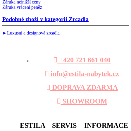
Záruka nejnižší ceny
Záruka vrácení peněz
Podobné zboží v kategorii
Zrcadla
►Luxusní a designová zrcadla
+420 721 661 040
info@estila-nabytek.cz
DOPRAVA ZDARMA
SHOWROOM
ESTILA
SERVIS
INFORMACE