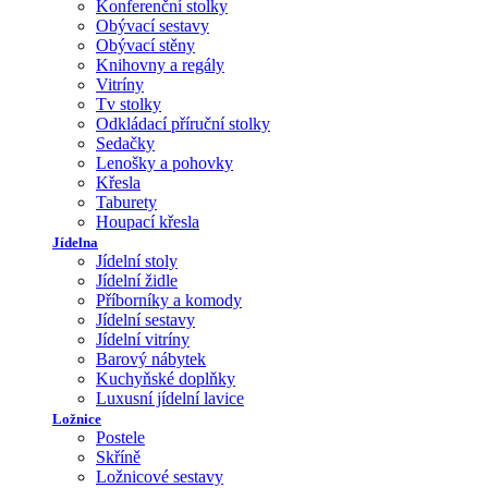
Konferenční stolky
Obývací sestavy
Obývací stěny
Knihovny a regály
Vitríny
Tv stolky
Odkládací příruční stolky
Sedačky
Lenošky a pohovky
Křesla
Taburety
Houpací křesla
Jídelna
Jídelní stoly
Jídelní židle
Příborníky a komody
Jídelní sestavy
Jídelní vitríny
Barový nábytek
Kuchyňské doplňky
Luxusní jídelní lavice
Ložnice
Postele
Skříně
Ložnicové sestavy