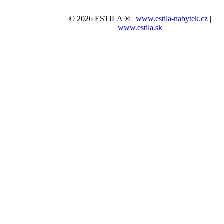
© 2026 ESTILA ® |
www.estila-nabytek.cz
|
www.estila.sk