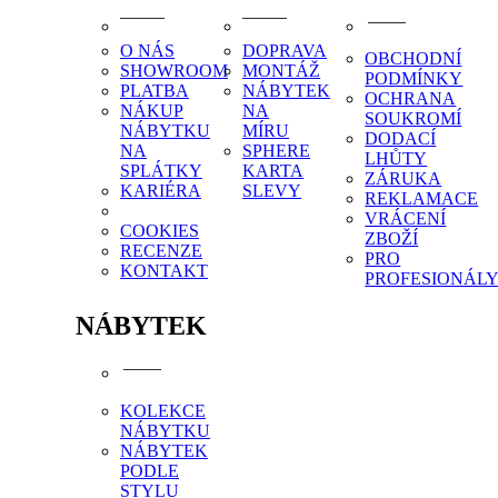
O NÁS
DOPRAVA
OBCHODNÍ
SHOWROOM
MONTÁŽ
PODMÍNKY
PLATBA
NÁBYTEK
OCHRANA
NÁKUP
NA
SOUKROMÍ
NÁBYTKU
MÍRU
DODACÍ
NA
SPHERE
LHŮTY
SPLÁTKY
KARTA
ZÁRUKA
KARIÉRA
SLEVY
REKLAMACE
VRÁCENÍ
COOKIES
ZBOŽÍ
RECENZE
PRO
KONTAKT
PROFESIONÁL
NÁBYTEK
KOLEKCE
NÁBYTKU
NÁBYTEK
PODLE
STYLU