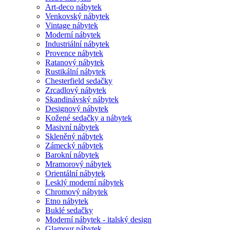
Art-deco nábytek
Venkovský nábytek
Vintage nábytek
Moderní nábytek
Industriální nábytek
Provence nábytek
Ratanový nábytek
Rustikální nábytek
Chesterfield sedačky
Zrcadlový nábytek
Skandinávský nábytek
Designový nábytek
Kožené sedačky a nábytek
Masivní nábytek
Skleněný nábytek
Zámecký nábytek
Barokní nábytek
Mramorový nábytek
Orientální nábytek
Lesklý moderní nábytek
Chromový nábytek
Etno nábytek
Buklé sedačky
Moderní nábytek - italský design
Glamour nábytek