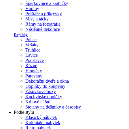
Šperkovnice a krabičky
Hodiny
Polštáře a přikrývky
Mísy a tácky
Rámy na fotografie
Nástěnné dekorace
Doplňky
Police
Vešáky
Truhlice
Lavice
Podstavce
Různé
Vinotéky
Paravány
Dekorační dveře a okna
Doplňky do koupelny
Zásuvkové boxy
Kuchyňské doplňky
Krbové nářadí
Stojany na deštníky a časopisy
Podle stylu
Klasický nábytek
Koloniální nábytek
Retro nábytek