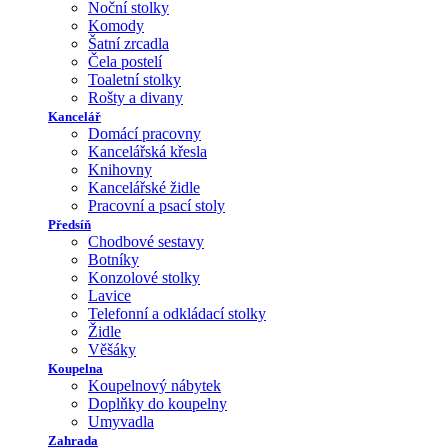
Noční stolky
Komody
Šatní zrcadla
Čela postelí
Toaletní stolky
Rošty a divany
Kancelář
Domácí pracovny
Kancelářská křesla
Knihovny
Kancelářské židle
Pracovní a psací stoly
Předsíň
Chodbové sestavy
Botníky
Konzolové stolky
Lavice
Telefonní a odkládací stolky
Židle
Věšáky
Koupelna
Koupelnový nábytek
Doplňky do koupelny
Umyvadla
Zahrada