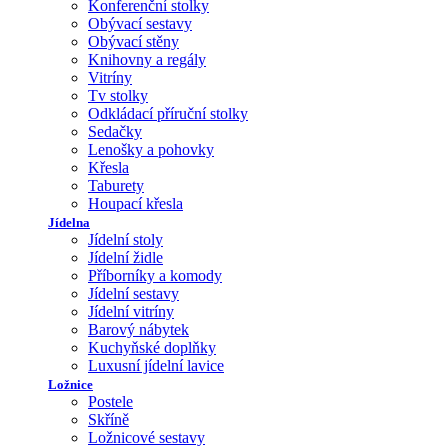
Konferenční stolky
Obývací sestavy
Obývací stěny
Knihovny a regály
Vitríny
Tv stolky
Odkládací příruční stolky
Sedačky
Lenošky a pohovky
Křesla
Taburety
Houpací křesla
Jídelna
Jídelní stoly
Jídelní židle
Příborníky a komody
Jídelní sestavy
Jídelní vitríny
Barový nábytek
Kuchyňské doplňky
Luxusní jídelní lavice
Ložnice
Postele
Skříně
Ložnicové sestavy