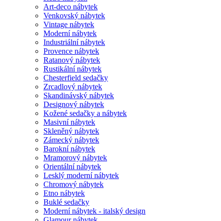
Art-deco nábytek
Venkovský nábytek
Vintage nábytek
Moderní nábytek
Industriální nábytek
Provence nábytek
Ratanový nábytek
Rustikální nábytek
Chesterfield sedačky
Zrcadlový nábytek
Skandinávský nábytek
Designový nábytek
Kožené sedačky a nábytek
Masivní nábytek
Skleněný nábytek
Zámecký nábytek
Barokní nábytek
Mramorový nábytek
Orientální nábytek
Lesklý moderní nábytek
Chromový nábytek
Etno nábytek
Buklé sedačky
Moderní nábytek - italský design
Glamour nábytek