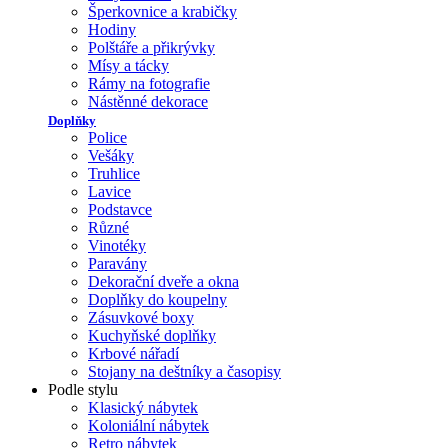
Šperkovnice a krabičky
Hodiny
Polštáře a přikrývky
Mísy a tácky
Rámy na fotografie
Nástěnné dekorace
Doplňky
Police
Vešáky
Truhlice
Lavice
Podstavce
Různé
Vinotéky
Paravány
Dekorační dveře a okna
Doplňky do koupelny
Zásuvkové boxy
Kuchyňské doplňky
Krbové nářadí
Stojany na deštníky a časopisy
Podle stylu
Klasický nábytek
Koloniální nábytek
Retro nábytek