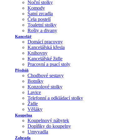
Noční stolky
Komody
Šatní zrcadla
Čela postelí
Toaletní stolky
Rošty a divany
Kancelář
Domácí pracovny
Kancelářská křesla
Knihovny
Kancelářské židle
Pracovní a psací stoly
Předsíň
Chodbové sestavy
Botníky
Konzolové stolky
Lavice
Telefonní a odkládací stolky
Židle
Věšáky
Koupelna
Koupelnový nábytek
Doplňky do koupelny
Umyvadla
Zahrada