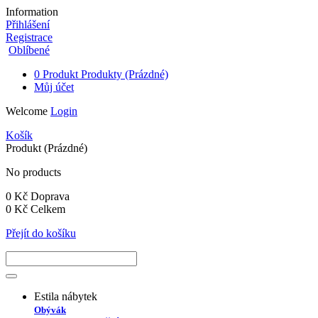
Information
Přihlášení
Registrace
Oblíbené
0
Produkt
Produkty
(Prázdné)
Můj účet
Welcome
Login
Košík
Produkt
(Prázdné)
No products
0 Kč
Doprava
0 Kč
Celkem
Přejít do košíku
Estila nábytek
Obývák