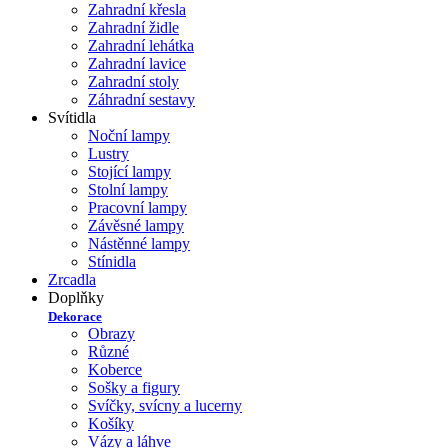
Zahradní křesla
Zahradní židle
Zahradní lehátka
Zahradní lavice
Zahradní stoly
Záhradní sestavy
Svítidla
Noční lampy
Lustry
Stojící lampy
Stolní lampy
Pracovní lampy
Závěsné lampy
Nástěnné lampy
Stínidla
Zrcadla
Doplňky
Dekorace
Obrazy
Různé
Koberce
Sošky a figury
Svíčky, svícny a lucerny
Košíky
Vázy a láhve