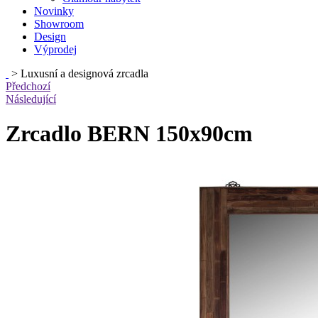
Novinky
Showroom
Design
Výprodej
>
Luxusní a designová zrcadla
Předchozí
Následující
Zrcadlo BERN 150x90cm