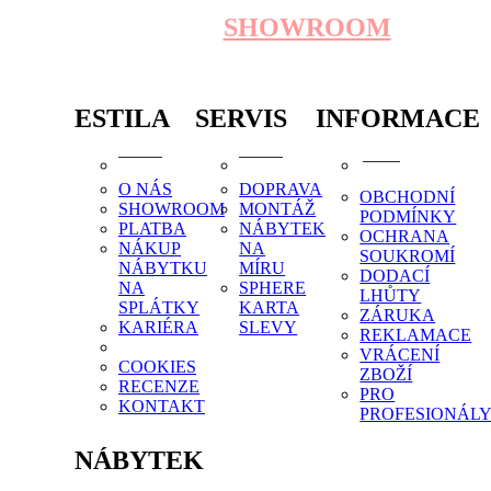
SHOWROOM
ESTILA
SERVIS
INFORMACE
O NÁS
DOPRAVA
OBCHODNÍ
SHOWROOM
MONTÁŽ
PODMÍNKY
PLATBA
NÁBYTEK
OCHRANA
NÁKUP
NA
SOUKROMÍ
NÁBYTKU
MÍRU
DODACÍ
NA
SPHERE
LHŮTY
SPLÁTKY
KARTA
ZÁRUKA
KARIÉRA
SLEVY
REKLAMACE
VRÁCENÍ
COOKIES
ZBOŽÍ
RECENZE
PRO
KONTAKT
PROFESIONÁL
NÁBYTEK