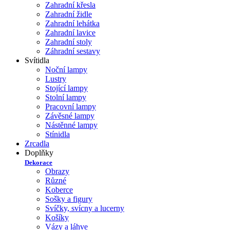
Zahradní křesla
Zahradní židle
Zahradní lehátka
Zahradní lavice
Zahradní stoly
Záhradní sestavy
Svítidla
Noční lampy
Lustry
Stojící lampy
Stolní lampy
Pracovní lampy
Závěsné lampy
Nástěnné lampy
Stínidla
Zrcadla
Doplňky
Dekorace
Obrazy
Různé
Koberce
Sošky a figury
Svíčky, svícny a lucerny
Košíky
Vázy a láhve