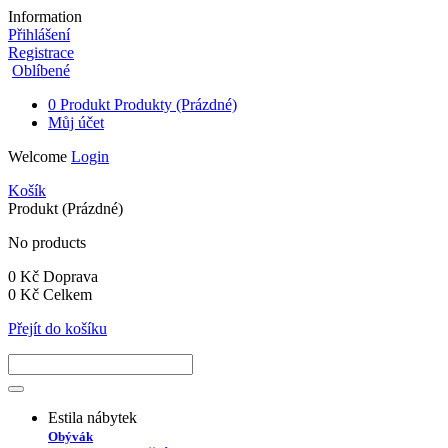
Information
Přihlášení
Registrace
Oblíbené
0
Produkt
Produkty
(Prázdné)
Můj účet
Welcome
Login
Košík
Produkt
(Prázdné)
No products
0 Kč
Doprava
0 Kč
Celkem
Přejít do košíku
Estila nábytek
Obývák