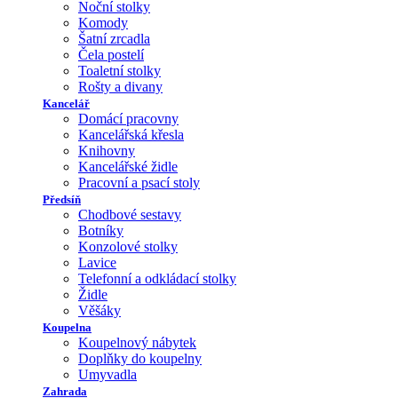
Noční stolky
Komody
Šatní zrcadla
Čela postelí
Toaletní stolky
Rošty a divany
Kancelář
Domácí pracovny
Kancelářská křesla
Knihovny
Kancelářské židle
Pracovní a psací stoly
Předsíň
Chodbové sestavy
Botníky
Konzolové stolky
Lavice
Telefonní a odkládací stolky
Židle
Věšáky
Koupelna
Koupelnový nábytek
Doplňky do koupelny
Umyvadla
Zahrada