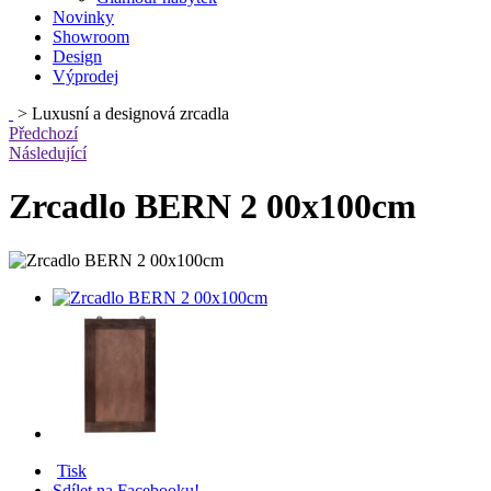
Novinky
Showroom
Design
Výprodej
>
Luxusní a designová zrcadla
Předchozí
Následující
Zrcadlo BERN 2 00x100cm
Tisk
Sdílet na Facebooku!