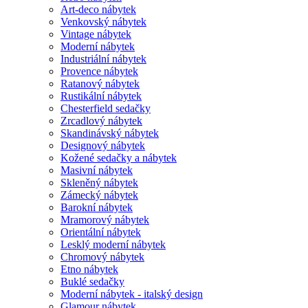
Art-deco nábytek
Venkovský nábytek
Vintage nábytek
Moderní nábytek
Industriální nábytek
Provence nábytek
Ratanový nábytek
Rustikální nábytek
Chesterfield sedačky
Zrcadlový nábytek
Skandinávský nábytek
Designový nábytek
Kožené sedačky a nábytek
Masivní nábytek
Skleněný nábytek
Zámecký nábytek
Barokní nábytek
Mramorový nábytek
Orientální nábytek
Lesklý moderní nábytek
Chromový nábytek
Etno nábytek
Buklé sedačky
Moderní nábytek - italský design
Glamour nábytek