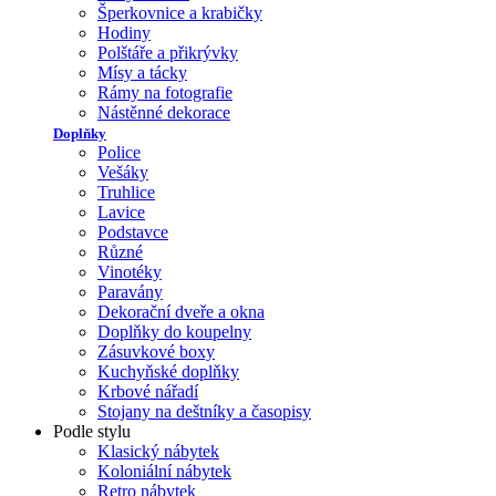
Šperkovnice a krabičky
Hodiny
Polštáře a přikrývky
Mísy a tácky
Rámy na fotografie
Nástěnné dekorace
Doplňky
Police
Vešáky
Truhlice
Lavice
Podstavce
Různé
Vinotéky
Paravány
Dekorační dveře a okna
Doplňky do koupelny
Zásuvkové boxy
Kuchyňské doplňky
Krbové nářadí
Stojany na deštníky a časopisy
Podle stylu
Klasický nábytek
Koloniální nábytek
Retro nábytek