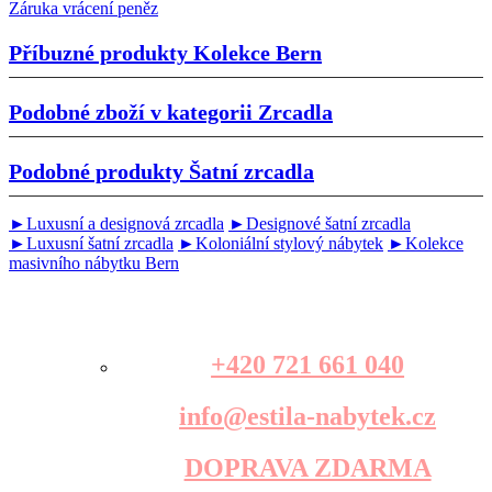
Záruka vrácení peněz
Příbuzné produkty
Kolekce Bern
Podobné zboží v kategorii
Zrcadla
Podobné produkty
Šatní zrcadla
►Luxusní a designová zrcadla
►Designové šatní zrcadla
►Luxusní šatní zrcadla
►Koloniální stylový nábytek
►Kolekce
masivního nábytku Bern
+420 721 661 040
info@estila-nabytek.cz
DOPRAVA ZDARMA