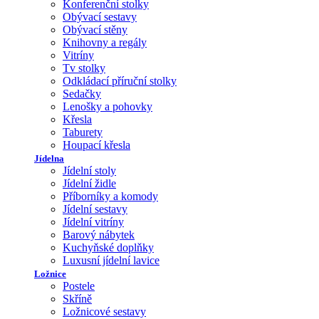
Konferenční stolky
Obývací sestavy
Obývací stěny
Knihovny a regály
Vitríny
Tv stolky
Odkládací příruční stolky
Sedačky
Lenošky a pohovky
Křesla
Taburety
Houpací křesla
Jídelna
Jídelní stoly
Jídelní židle
Příborníky a komody
Jídelní sestavy
Jídelní vitríny
Barový nábytek
Kuchyňské doplňky
Luxusní jídelní lavice
Ložnice
Postele
Skříně
Ložnicové sestavy