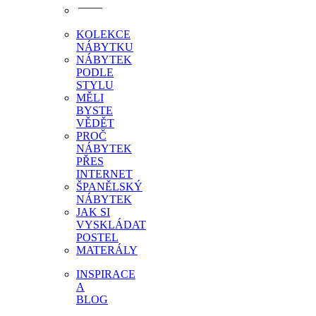
KOLEKCE
NÁBYTKU
NÁBYTEK
PODLE
STYLU
MĚLI
BYSTE
VĚDĚT
PROČ
NÁBYTEK
PŘES
INTERNET
ŠPANĚLSKÝ
NÁBYTEK
JAK SI
VYSKLÁDAT
POSTEL
MATERÁLY
INSPIRACE
A
BLOG