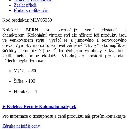
Zaslat příteli
Přidat k oblíbeným
Kód produktu:
MLV05050
Kolekce BERN se vyznačuje svojí elegancí a
charakterem. Koloniální vintage styl ale některé její produkty jsou
ve venkovském stylu. Vyrábí se z jilmového a borovicového
dřeva. Výrobky mohou obsahovat záměrné "chyby" jako například
štěrbiny nebo různé jiné. Čalounění jsou vyrobeny z kvalitních
textilií nebo hrubé ekokůže. Vhodný do prostorů pro dodání
nádechu tepla domova.
Výška
- 200
Šířka
- 100
Hloubka
- 4
►Kolekce Bern
►Koloniální nábytek
Pro informace o dostupnosti a ceně produktu nás prosím kontaktujte.
Záruka nejnižší ceny