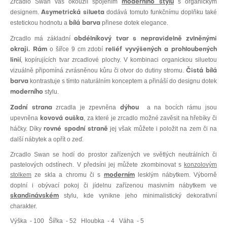
Zrcadlo Swan vás okouzlí spojením
s organickým
moderního stylu
designem.
dodává tomuto funkčnímu doplňku také
Asymetrická silueta
estetickou hodnotu a
přinese dotek elegance.
bílá barva
Zrcadlo má základní
obdélníkový tvar s nepravidelně zvlněnými
o šířce 9 cm zdobí
okraji. Rám
reliéf vyvýšených a prohloubených
, kopírujících tvar zrcadlové plochy. V kombinaci organickou siluetou
linií
vizuálně připomíná zvrásněnou kůru či otvor do dutiny stromu.
Čistá bílá
kontrastuje s tímto naturálním konceptem a přináší do designu dotek
barva
stylu.
moderního
zrcadla je zpevněna
a na bocích rámu jsou
Zadní strana
dýhou
upevněna
, za které je zrcadlo možné zavěsit na hřebíky či
kovová ouška
háčky. Díky
jej však můžete i položit na zem či na
rovné spodní straně
další nábytek a opřít o zeď.
Zrcadlo Swan se hodí do prostor zařízených ve světlých neutrálních či
pastelových odstínech. V předsíni jej můžete zkombinovat s
konzolovým
stolkem
ze skla a chromu či s
lesklým nábytkem. Výborně
moderním
doplní i obývací pokoj či jídelnu zařízenou masivním nábytkem ve
stylu, kde vynikne jeho minimalistický dekorativní
skandinávském
charakter.
Výška
- 100
Šířka
- 52
Hloubka
- 4
Váha
- 5