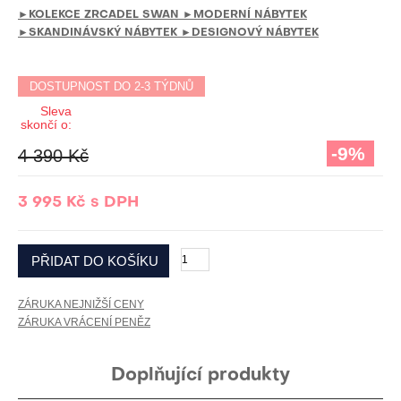
►KOLEKCE ZRCADEL SWAN
►MODERNÍ NÁBYTEK
►SKANDINÁVSKÝ NÁBYTEK
►DESIGNOVÝ NÁBYTEK
DOSTUPNOST DO 2-3 TÝDNŮ
Sleva
skončí o:
-9%
4 390 Kč
3 995 Kč
s DPH
ZÁRUKA NEJNIŽŠÍ CENY
ZÁRUKA VRÁCENÍ PENĚZ
Doplňující produkty