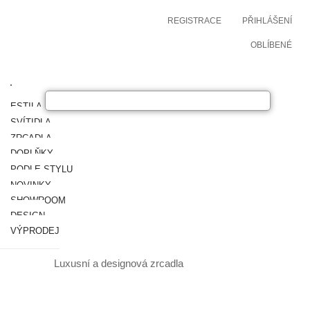
REGISTRACE
PŘIHLÁŠENÍ
OBLÍBENÉ
ESTILA NÁBYTEK
SVÍTIDLA
ZRCADLA
DOPLŇKY
PODLE STYLU
NOVINKY
SHOWROOM
DESIGN
VÝPRODEJ
Luxusní a designová zrcadla