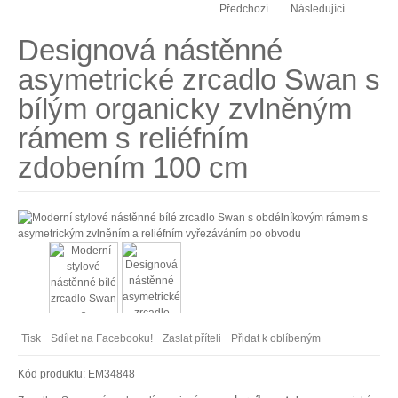
Předchozí
Následující
Designová nástěnné
asymetrické zrcadlo Swan s
bílým organicky zvlněným
rámem s reliéfním
zdobením 100 cm
Tisk
Sdílet na Facebooku!
Zaslat příteli
Přidat k oblíbeným
Kód produktu:
EM34848