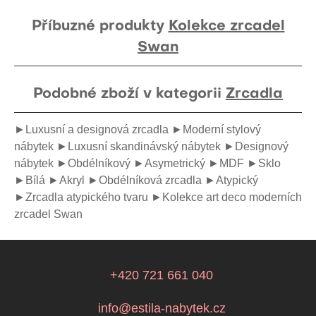
Příbuzné produkty
Kolekce zrcadel
Swan
Podobné zboží v kategorii
Zrcadla
►Luxusní a designová zrcadla
►Moderní stylový
nábytek
►Luxusní skandinávský nábytek
►Designový
nábytek
►Obdélníkový
►Asymetrický
►MDF
►Sklo
►Bílá
►Akryl
►Obdélníková zrcadla
►Atypický
►Zrcadla atypického tvaru
►Kolekce art deco moderních
zrcadel Swan
+420 721 661 040
info@estila-nabytek.cz