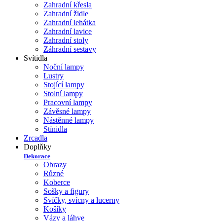
Zahradní křesla
Zahradní židle
Zahradní lehátka
Zahradní lavice
Zahradní stoly
Záhradní sestavy
Svítidla
Noční lampy
Lustry
Stojící lampy
Stolní lampy
Pracovní lampy
Závěsné lampy
Nástěnné lampy
Stínidla
Zrcadla
Doplňky
Dekorace
Obrazy
Různé
Koberce
Sošky a figury
Svíčky, svícny a lucerny
Košíky
Vázy a láhve