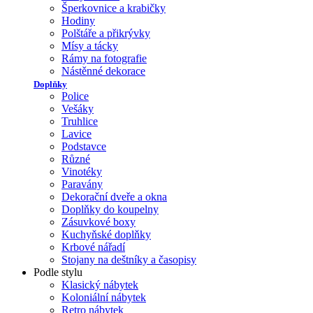
Šperkovnice a krabičky
Hodiny
Polštáře a přikrývky
Mísy a tácky
Rámy na fotografie
Nástěnné dekorace
Doplňky
Police
Vešáky
Truhlice
Lavice
Podstavce
Různé
Vinotéky
Paravány
Dekorační dveře a okna
Doplňky do koupelny
Zásuvkové boxy
Kuchyňské doplňky
Krbové nářadí
Stojany na deštníky a časopisy
Podle stylu
Klasický nábytek
Koloniální nábytek
Retro nábytek