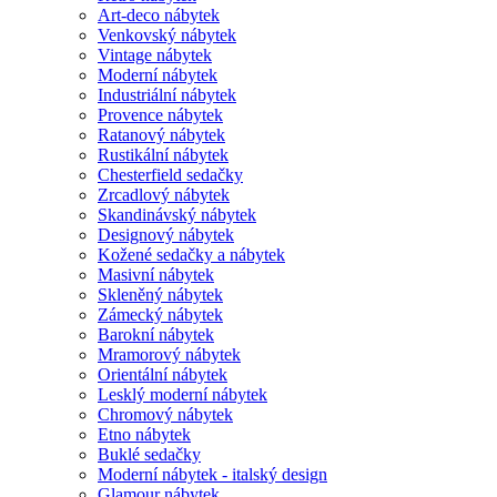
Art-deco nábytek
Venkovský nábytek
Vintage nábytek
Moderní nábytek
Industriální nábytek
Provence nábytek
Ratanový nábytek
Rustikální nábytek
Chesterfield sedačky
Zrcadlový nábytek
Skandinávský nábytek
Designový nábytek
Kožené sedačky a nábytek
Masivní nábytek
Skleněný nábytek
Zámecký nábytek
Barokní nábytek
Mramorový nábytek
Orientální nábytek
Lesklý moderní nábytek
Chromový nábytek
Etno nábytek
Buklé sedačky
Moderní nábytek - italský design
Glamour nábytek