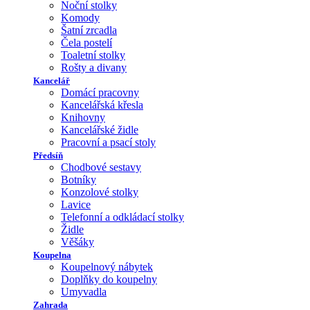
Noční stolky
Komody
Šatní zrcadla
Čela postelí
Toaletní stolky
Rošty a divany
Kancelář
Domácí pracovny
Kancelářská křesla
Knihovny
Kancelářské židle
Pracovní a psací stoly
Předsíň
Chodbové sestavy
Botníky
Konzolové stolky
Lavice
Telefonní a odkládací stolky
Židle
Věšáky
Koupelna
Koupelnový nábytek
Doplňky do koupelny
Umyvadla
Zahrada