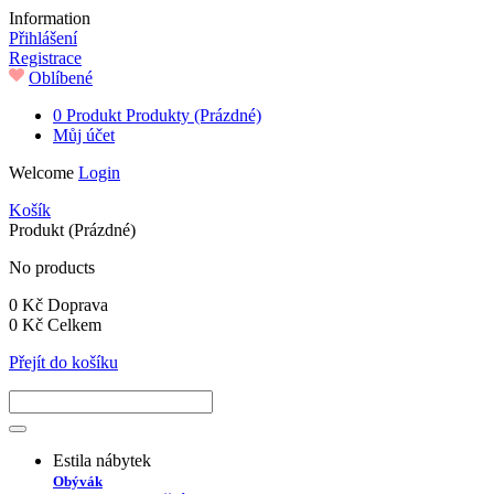
Information
Přihlášení
Registrace
Oblíbené
0
Produkt
Produkty
(Prázdné)
Můj účet
Welcome
Login
Košík
Produkt
(Prázdné)
No products
0 Kč
Doprava
0 Kč
Celkem
Přejít do košíku
Estila nábytek
Obývák