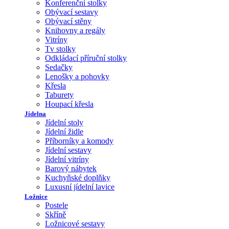
Konferenční stolky
Obývací sestavy
Obývací stěny
Knihovny a regály
Vitríny
Tv stolky
Odkládací příruční stolky
Sedačky
Lenošky a pohovky
Křesla
Taburety
Houpací křesla
Jídelna
Jídelní stoly
Jídelní židle
Příborníky a komody
Jídelní sestavy
Jídelní vitríny
Barový nábytek
Kuchyňské doplňky
Luxusní jídelní lavice
Ložnice
Postele
Skříně
Ložnicové sestavy