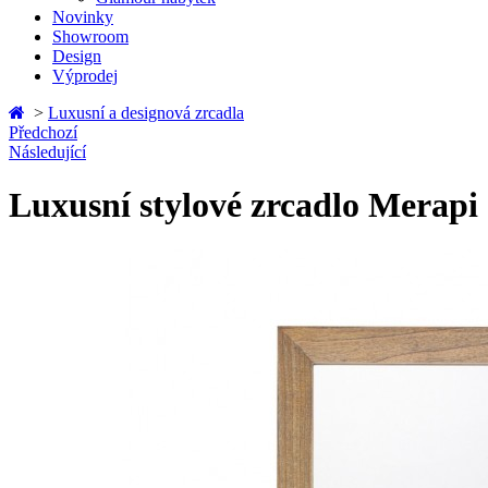
Novinky
Showroom
Design
Výprodej
>
Luxusní a designová zrcadla
Předchozí
Následující
Luxusní stylové zrcadlo Merap