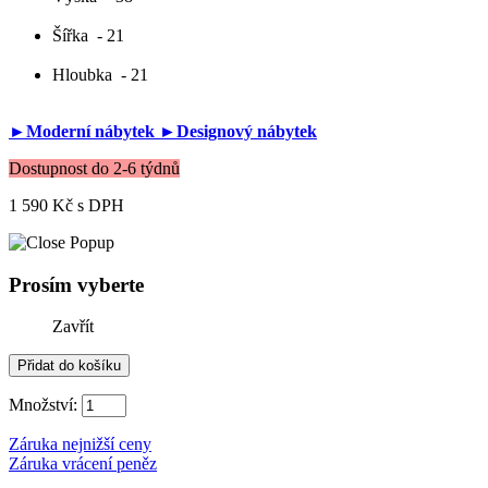
Šířka
- 21
Hloubka
- 21
►Moderní nábytek
►Designový nábytek
Dostupnost do 2-6 týdnů
1 590 Kč
s DPH
Prosím vyberte
Zavřít
Množství:
Záruka nejnižší ceny
Záruka vrácení peněz