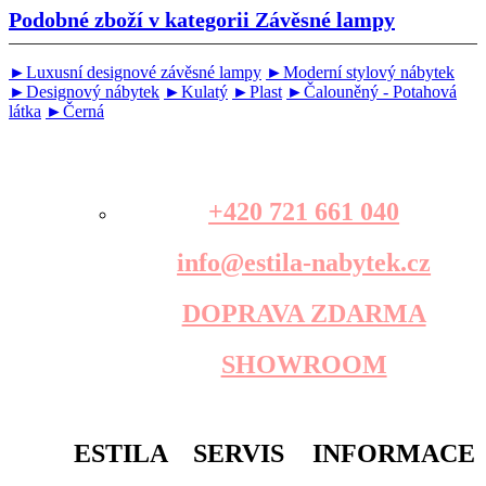
Podobné zboží v kategorii
Závěsné lampy
►Luxusní designové závěsné lampy
►Moderní stylový nábytek
►Designový nábytek
►Kulatý
►Plast
►Čalouněný - Potahová
látka
►Černá
+420 721 661 040
info@estila-nabytek.cz
DOPRAVA ZDARMA
SHOWROOM
ESTILA
SERVIS
INFORMACE