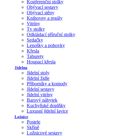
Konferenční stolky
Obývací sestavy
Obývací stěny
Knihovny a regály
Vitríny
Tv stolky
Odkládací příruční stolky
Sedačky
Lenošky a pohovky
Křesla
Taburety
Houpací křesla
Jídelna
Jídelní stoly
Jídelní židle
Příborníky a komody
Jídelní sestavy
Jídelní vitríny
Barový nábytek
Kuchyňské doplňky
Luxusní jídelní lavice
Ložnice
Postele
Skříně
Ložnicové sestavy