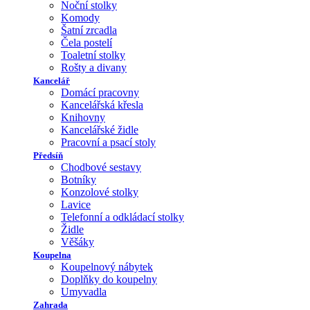
Noční stolky
Komody
Šatní zrcadla
Čela postelí
Toaletní stolky
Rošty a divany
Kancelář
Domácí pracovny
Kancelářská křesla
Knihovny
Kancelářské židle
Pracovní a psací stoly
Předsíň
Chodbové sestavy
Botníky
Konzolové stolky
Lavice
Telefonní a odkládací stolky
Židle
Věšáky
Koupelna
Koupelnový nábytek
Doplňky do koupelny
Umyvadla
Zahrada