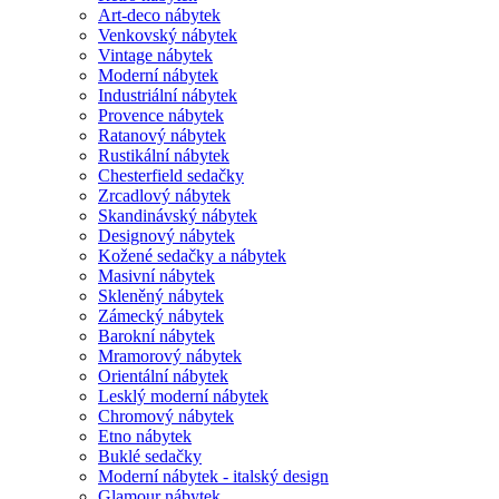
Art-deco nábytek
Venkovský nábytek
Vintage nábytek
Moderní nábytek
Industriální nábytek
Provence nábytek
Ratanový nábytek
Rustikální nábytek
Chesterfield sedačky
Zrcadlový nábytek
Skandinávský nábytek
Designový nábytek
Kožené sedačky a nábytek
Masivní nábytek
Skleněný nábytek
Zámecký nábytek
Barokní nábytek
Mramorový nábytek
Orientální nábytek
Lesklý moderní nábytek
Chromový nábytek
Etno nábytek
Buklé sedačky
Moderní nábytek - italský design
Glamour nábytek