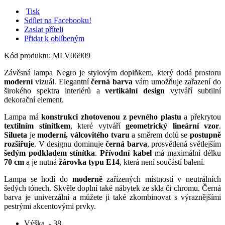
Tisk
Sdílet na Facebooku!
Zaslat příteli
Přidat k oblíbeným
Kód produktu:
MLV06909
Závěsná lampa Negro je stylovým doplňkem, který dodá prostoru
moderní
vizuál. Elegantní
černá barva
vám umožňuje zařazení do
širokého spektra interiérů a
vertikální design
vytváří subtilní
dekorační element.
Lampa má
konstrukci zhotovenou z pevného plastu
a překrytou
textilním stínítkem
, které vytváří
geometrický lineární vzor
.
Silueta
je
moderní, válcovitého tvaru
a směrem dolů se
postupně
rozšiřuje
. V designu dominuje
černá barva
, prosvětlená světlejším
šedým podkladem stínítka
.
Přívodní kabel
má maximální délku
70 cm
a je nutná
žárovka typu E14
, která není součástí balení.
Lampa se hodí do
moderně
zařízených místností v neutrálních
šedých tónech. Skvěle doplní také nábytek ze skla či chromu. Černá
barva je univerzální a můžete ji také zkombinovat s výraznějšími
pestrými akcentovými prvky.
Výška
- 38