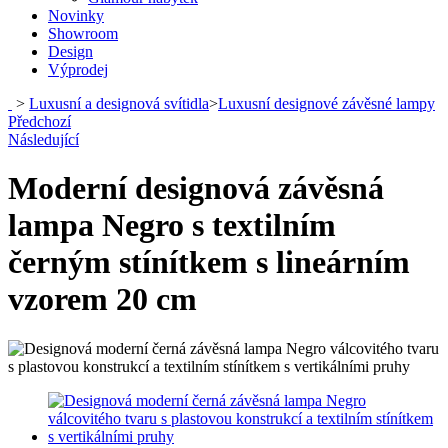
Novinky
Showroom
Design
Výprodej
>
Luxusní a designová svítidla
>
Luxusní designové závěsné lampy
Předchozí
Následující
Moderní designová závěsná
lampa Negro s textilním
černým stínítkem s lineárním
vzorem 20 cm