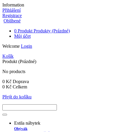
Information
Přihlášení
Registrace
Oblíbené
0
Produkt
Produkty
(Prázdné)
Můj účet
Welcome
Login
Košík
Produkt
(Prázdné)
No products
0 Kč
Doprava
0 Kč
Celkem
Přejít do košíku
Estila nábytek
Obývák