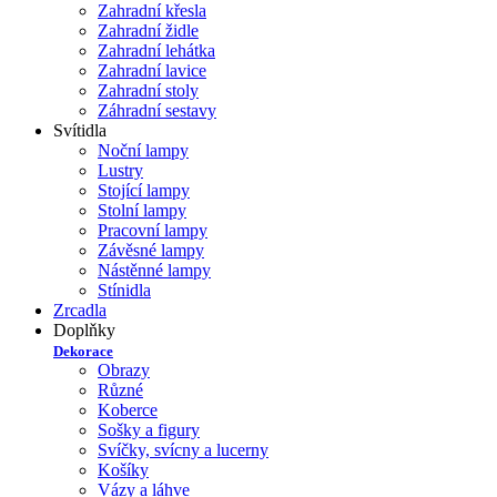
Zahradní křesla
Zahradní židle
Zahradní lehátka
Zahradní lavice
Zahradní stoly
Záhradní sestavy
Svítidla
Noční lampy
Lustry
Stojící lampy
Stolní lampy
Pracovní lampy
Závěsné lampy
Nástěnné lampy
Stínidla
Zrcadla
Doplňky
Dekorace
Obrazy
Různé
Koberce
Sošky a figury
Svíčky, svícny a lucerny
Košíky
Vázy a láhve