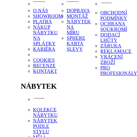
O NÁS
DOPRAVA
OBCHODNÍ
SHOWROOM
MONTÁŽ
PODMÍNKY
PLATBA
NÁBYTEK
OCHRANA
NÁKUP
NA
SOUKROMÍ
NÁBYTKU
MÍRU
DODACÍ
NA
SPHERE
LHŮTY
SPLÁTKY
KARTA
ZÁRUKA
KARIÉRA
SLEVY
REKLAMACE
VRÁCENÍ
COOKIES
ZBOŽÍ
RECENZE
PRO
KONTAKT
PROFESIONÁL
NÁBYTEK
KOLEKCE
NÁBYTKU
NÁBYTEK
PODLE
STYLU