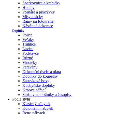
Šperkovnice a krabičky
Hodiny
Polštáře a přikrývky
Mísy a tácky
Rámy na fotografie
Nástěnné dekorace
Doplňky
Police
Vešáky
Truhlice
Lavice
Podstavce
Různé
Vinotéky
Paravány
Dekorační dveře a okna
Doplňky do koupelny
Zásuvkové boxy
Kuchyňské doplňky
Krbové nářadí
Stojany na deštníky a časopisy
Podle stylu
Klasický nábytek
Koloniální nábytek
Retro nábytek