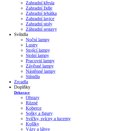
Zahradní křesla
Zahradní židle
Zahradní lehátka
Zahradní lavice
Zahradní stoly
Záhradní sestavy
Svítidla
Noční lampy
Lustry
Stojící lampy
Stolní lampy
Pracovní lampy
Závěsné lampy
Nástěnné lampy
Stínidla
Zrcadla
Doplňky
Dekorace
Obrazy
Různé
Koberce
Sošky a figury
Svíčky, svícny a lucerny
Košíky
Vázy a láhve