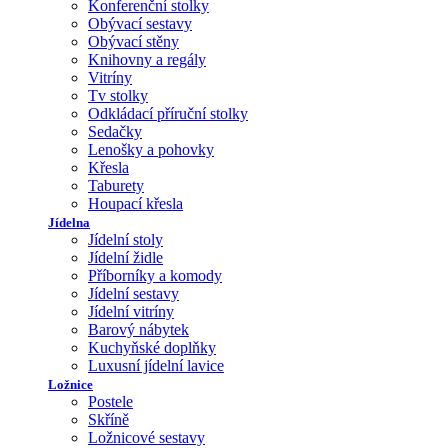
Konferenční stolky
Obývací sestavy
Obývací stěny
Knihovny a regály
Vitríny
Tv stolky
Odkládací příruční stolky
Sedačky
Lenošky a pohovky
Křesla
Taburety
Houpací křesla
Jídelna
Jídelní stoly
Jídelní židle
Příborníky a komody
Jídelní sestavy
Jídelní vitríny
Barový nábytek
Kuchyňské doplňky
Luxusní jídelní lavice
Ložnice
Postele
Skříně
Ložnicové sestavy