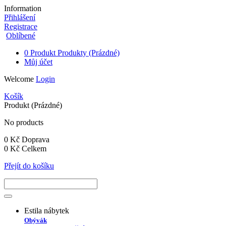
Information
Přihlášení
Registrace
Oblíbené
0
Produkt
Produkty
(Prázdné)
Můj účet
Welcome
Login
Košík
Produkt
(Prázdné)
No products
0 Kč
Doprava
0 Kč
Celkem
Přejít do košíku
Estila nábytek
Obývák