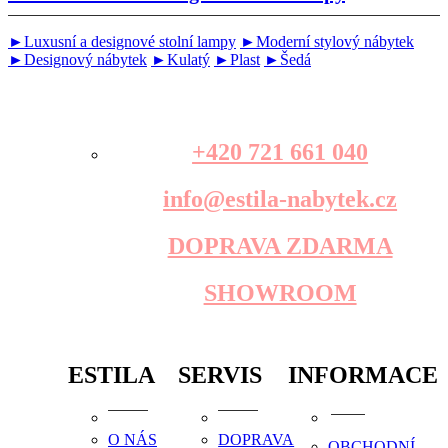
►Luxusní a designové stolní lampy
►Moderní stylový nábytek
►Designový nábytek
►Kulatý
►Plast
►Šedá
+420 721 661 040
info@estila-nabytek.cz
DOPRAVA ZDARMA
SHOWROOM
ESTILA
SERVIS
INFORMACE
O NÁS
DOPRAVA
OBCHODNÍ