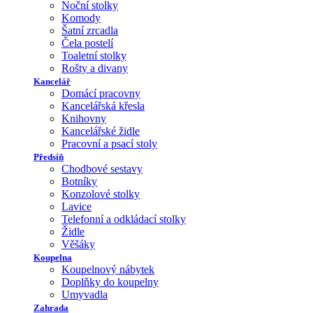
Noční stolky
Komody
Šatní zrcadla
Čela postelí
Toaletní stolky
Rošty a divany
Kancelář
Domácí pracovny
Kancelářská křesla
Knihovny
Kancelářské židle
Pracovní a psací stoly
Předsíň
Chodbové sestavy
Botníky
Konzolové stolky
Lavice
Telefonní a odkládací stolky
Židle
Věšáky
Koupelna
Koupelnový nábytek
Doplňky do koupelny
Umyvadla
Zahrada