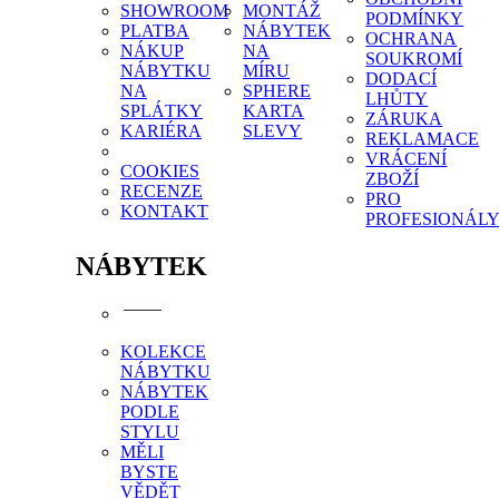
SHOWROOM
MONTÁŽ
PODMÍNKY
PLATBA
NÁBYTEK
OCHRANA
NÁKUP
NA
SOUKROMÍ
NÁBYTKU
MÍRU
DODACÍ
NA
SPHERE
LHŮTY
SPLÁTKY
KARTA
ZÁRUKA
KARIÉRA
SLEVY
REKLAMACE
VRÁCENÍ
COOKIES
ZBOŽÍ
RECENZE
PRO
KONTAKT
PROFESIONÁL
NÁBYTEK
KOLEKCE
NÁBYTKU
NÁBYTEK
PODLE
STYLU
MĚLI
BYSTE
VĚDĚT