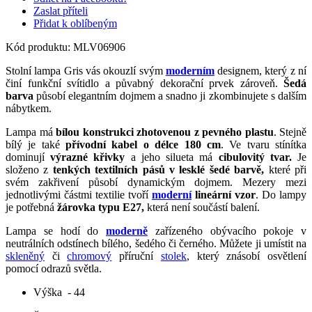
Zaslat příteli
Přidat k oblíbeným
Kód produktu:
MLV06906
Stolní lampa Gris vás okouzlí svým
moderním
designem, který z ní
činí funkční svítidlo a půvabný dekorační prvek zároveň.
Šedá
barva
působí elegantním dojmem a snadno ji zkombinujete s dalším
nábytkem.
Lampa má
bílou konstrukci zhotovenou z pevného plastu
. Stejně
bílý je také
přívodní kabel o délce 180 cm
. Ve tvaru stínítka
dominují
výrazné křivky
a jeho silueta má
cibulovitý tvar.
Je
složeno z
tenkých textilních pásů v lesklé šedé barvě,
které při
svém zakřivení působí dynamickým dojmem. Mezery mezi
jednotlivými částmi textilie tvoří
moderní
lineární vzor
. Do lampy
je potřebná
žárovka typu E27,
která není součástí balení.
Lampa se hodí do
moderně
zařízeného obývacího pokoje v
neutrálních odstínech bílého, šedého či černého. Můžete ji umístit na
skleněný
či
chromový
příruční
stolek
, který znásobí osvětlení
pomocí odrazů světla.
Výška
- 44