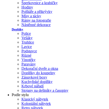
Šperkovnice a krabičky
Hodiny
Polštáře a přikrývky
Mísy a tácky
Rámy na fotografie
Nástěnné dekorace
Doplňky
Police
Vešáky
Truhlice
Lavice
Podstavce
Různé
Vinotéky
Paravány
Dekorační dveře a okna
Doplňky do koupelny
Zásuvkové boxy
Kuchyňské doplňky
Krbové nářadí
Stojany na deštníky a časopisy
Podle stylu
Klasický nábytek
Koloniální nábytek
Retro nábytek