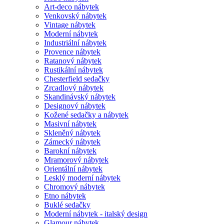
Art-deco nábytek
Venkovský nábytek
Vintage nábytek
Moderní nábytek
Industriální nábytek
Provence nábytek
Ratanový nábytek
Rustikální nábytek
Chesterfield sedačky
Zrcadlový nábytek
Skandinávský nábytek
Designový nábytek
Kožené sedačky a nábytek
Masivní nábytek
Skleněný nábytek
Zámecký nábytek
Barokní nábytek
Mramorový nábytek
Orientální nábytek
Lesklý moderní nábytek
Chromový nábytek
Etno nábytek
Buklé sedačky
Moderní nábytek - italský design
Glamour nábytek