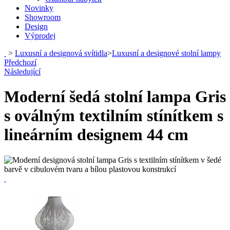
Novinky
Showroom
Design
Výprodej
>
Luxusní a designová svítidla
>
Luxusní a designové stolní lampy
Předchozí
Následující
Moderní šedá stolní lampa Gris
s oválným textilním stínítkem s
lineárním designem 44 cm