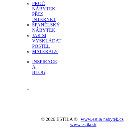
PROČ
NÁBYTEK
PŘES
INTERNET
ŠPANĚLSKÝ
NÁBYTEK
JAK SI
VYSKLÁDAT
POSTEL
MATERÁLY
INSPIRACE
A
BLOG
© 2026 ESTILA ® |
www.estila-nabytek.cz
|
www.estila.sk