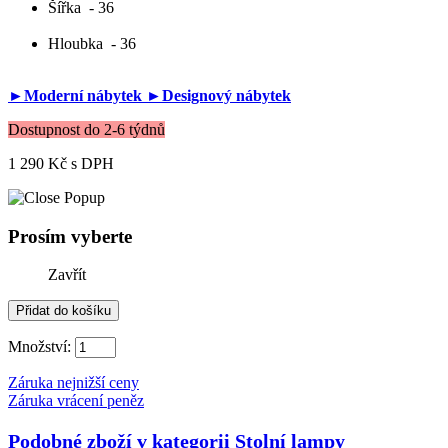
Šířka
- 36
Hloubka
- 36
►Moderní nábytek
►Designový nábytek
Dostupnost do 2-6 týdnů
1 290 Kč
s DPH
Prosím vyberte
Zavřít
Množství:
Záruka nejnižší ceny
Záruka vrácení peněz
Podobné zboží v kategorii
Stolní lampy