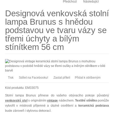
Předchozí
Následující
Designová venkovská stolní
lampa Brunus s hnědou
podstavou ve tvaru vázy se
třemi úchyty a bílým
stínítkem 56 cm
Tisk
Sdílet na Facebooku!
Zaslat příteli
Přidat k oblíbeným
Kód produktu:
EM33075
Stolní lampa Brunus přinese do vašeho obývacího pokoje půvabný
venkovský styl
s originálním
vintage
nádechem.
Textilní stínítko
pomůže
vytvořit v místnosti příjemné a útulné osvětlení a
keramická podstava
bude zároveň i stylovou dekorací.