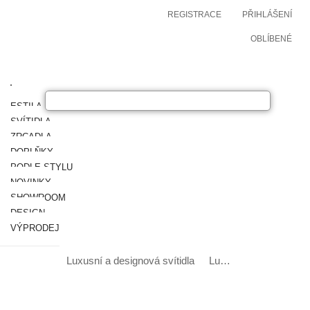
REGISTRACE
PŘIHLÁŠENÍ
OBLÍBENÉ
ESTILA NÁBYTEK
SVÍTIDLA
ZRCADLA
DOPLŇKY
PODLE STYLU
NOVINKY
SHOWROOM
DESIGN
VÝPRODEJ
Luxusní a designová svítidla
Luxusní a designové stolní lampy