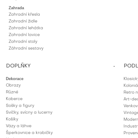
Zahrada
Zahradní křesla
Zahradní židle
Zahradní lehátka
Zahradní lavice
Zahradní stoly
Záhradní sestavy
DOPLŇKY
PODL
Dekorace
Klasic
Obrazy
Koloniá
Různé
Retro 
Koberce
Art-de
Sošky a figury
Venkov
Svíčky, svícny a lucerny
Vintag
Košíky
Modern
Vázy a láhve
Industr
Šperkovnice a krabičky
Proven