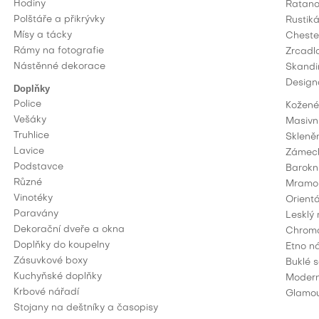
Hodiny
Ratano
Polštáře a přikrývky
Rustiká
Mísy a tácky
Cheste
Rámy na fotografie
Zrcadl
Nástěnné dekorace
Skandi
Design
Doplňky
Police
Kožené
Vešáky
Masivn
Truhlice
Skleně
Lavice
Zámeck
Podstavce
Barokn
Různé
Mramor
Vinotéky
Orientá
Paravány
Lesklý
Dekorační dveře a okna
Chromo
Doplňky do koupelny
Etno n
Zásuvkové boxy
Buklé 
Kuchyňské doplňky
Moderní
Krbové nářadí
Glamou
Stojany na deštníky a časopisy