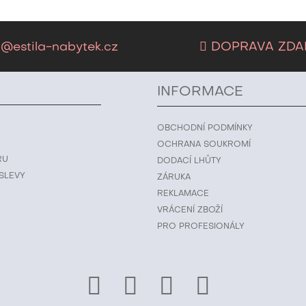
@estila-nabytek.cz
DOPRAVA ZD
INFORMACE
OBCHODNÍ PODMÍNKY
OCHRANA SOUKROMÍ
RU
DODACÍ LHŮTY
SLEVY
ZÁRUKA
REKLAMACE
VRÁCENÍ ZBOŽÍ
PRO PROFESIONÁLY