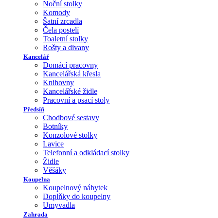
Noční stolky
Komody
Šatní zrcadla
Čela postelí
Toaletní stolky
Rošty a divany
Kancelář
Domácí pracovny
Kancelářská křesla
Knihovny
Kancelářské židle
Pracovní a psací stoly
Předsíň
Chodbové sestavy
Botníky
Konzolové stolky
Lavice
Telefonní a odkládací stolky
Židle
Věšáky
Koupelna
Koupelnový nábytek
Doplňky do koupelny
Umyvadla
Zahrada