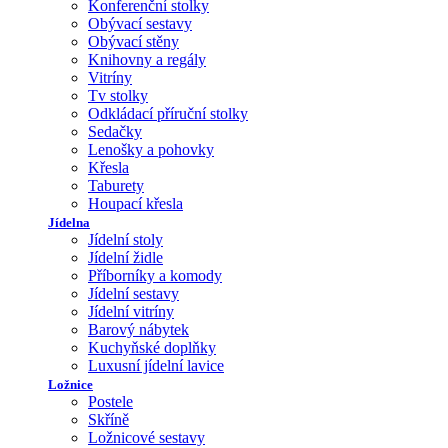
Konferenční stolky
Obývací sestavy
Obývací stěny
Knihovny a regály
Vitríny
Tv stolky
Odkládací příruční stolky
Sedačky
Lenošky a pohovky
Křesla
Taburety
Houpací křesla
Jídelna
Jídelní stoly
Jídelní židle
Příborníky a komody
Jídelní sestavy
Jídelní vitríny
Barový nábytek
Kuchyňské doplňky
Luxusní jídelní lavice
Ložnice
Postele
Skříně
Ložnicové sestavy