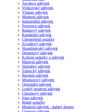
Art-deco nábytek
Venkovský nábytek
Vintage nábytek
Moderní nábytek
Industriální nábytek
Provence nábytek
Ratanový nábytek
Rustikální nábytek
Chesterfield sedačky
Zrcadlový nábytek
Skandinávský nábytek
Designový nábytek
Kožené sedačky a nábytek
Masivní nábytek
Skleněný nábytek
Zámecký nábytek
Barokní nábytek
Mramorový nábytek
Orientální nábytek
Lesklý moderní nábytek
Chromový nábytek
Etno nábytek
Buklé sedačky
Moderní nábytek - italský design
Glamour nábytek