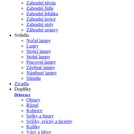
Zahradní křesla
Zahradní židle
Zahradní lehátka
Zahradní lavice
Zahradní stoly
Záhradní sestavy
Svítidla
Noční lampy
Lustry
Stojící lampy
Stolní lampy
Pracovní lampy
Závěsné lampy
Nástěnné lampy
Stínidla
Zrcadla
Doplňky
Dekorace
Obrazy
Různé
Koberce
Sošky a figury
Svíčky, svícny a lucerny
Košíky
Vázy a láhve