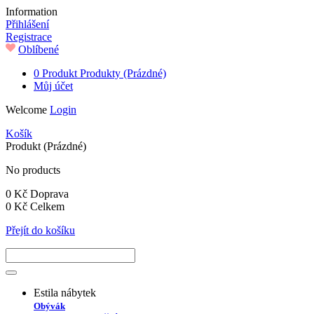
Information
Přihlášení
Registrace
Oblíbené
0
Produkt
Produkty
(Prázdné)
Můj účet
Welcome
Login
Košík
Produkt
(Prázdné)
No products
0 Kč
Doprava
0 Kč
Celkem
Přejít do košíku
Estila nábytek
Obývák