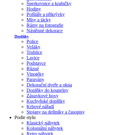
Šperkovnice a krabičky
Hodiny
Polštáře a přikrývky
Mísy a tácky
Rámy na fotografie
Nástěnné dekorace
Doplňky
Police
Vešáky
Truhlice
Lavice
Podstavce
Různé
Vinotéky
Paravány
Dekorační dveře a okna
Doplňky do koupelny
Zásuvkové boxy
Kuchyňské doplňky
Krbové nářadí
Stojany na deštníky a časopisy
Podle stylu
Klasický nábytek
Koloniální nábytek
Retro nábytek