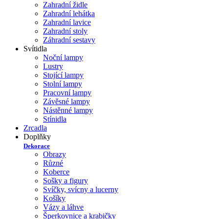
Zahradní židle
Zahradní lehátka
Zahradní lavice
Zahradní stoly
Záhradní sestavy
Svítidla
Noční lampy
Lustry
Stojící lampy
Stolní lampy
Pracovní lampy
Závěsné lampy
Nástěnné lampy
Stínidla
Zrcadla
Doplňky
Dekorace
Obrazy
Různé
Koberce
Sošky a figury
Svíčky, svícny a lucerny
Košíky
Vázy a láhve
Šperkovnice a krabičky