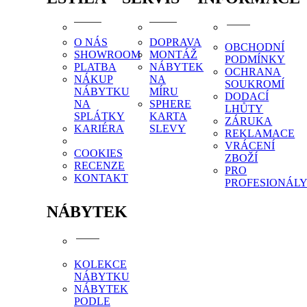
O NÁS
DOPRAVA
OBCHODNÍ
SHOWROOM
MONTÁŽ
PODMÍNKY
PLATBA
NÁBYTEK
OCHRANA
NÁKUP
NA
SOUKROMÍ
NÁBYTKU
MÍRU
DODACÍ
NA
SPHERE
LHŮTY
SPLÁTKY
KARTA
ZÁRUKA
KARIÉRA
SLEVY
REKLAMACE
VRÁCENÍ
COOKIES
ZBOŽÍ
RECENZE
PRO
KONTAKT
PROFESIONÁL
NÁBYTEK
KOLEKCE
NÁBYTKU
NÁBYTEK
PODLE