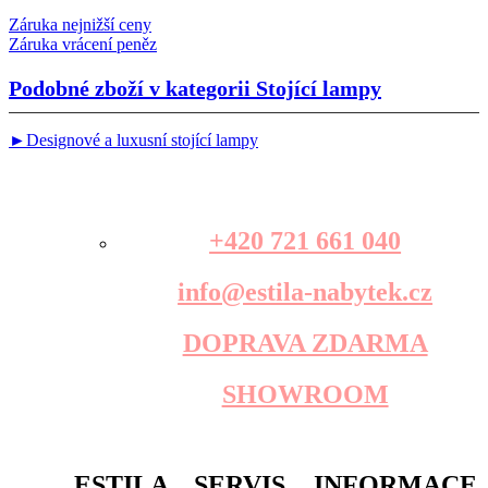
Záruka nejnižší ceny
Záruka vrácení peněz
Podobné zboží v kategorii
Stojící lampy
►Designové a luxusní stojící lampy
+420 721 661 040
info@estila-nabytek.cz
DOPRAVA ZDARMA
SHOWROOM
ESTILA
SERVIS
INFORMACE