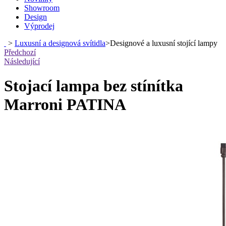
Showroom
Design
Výprodej
>
Luxusní a designová svítidla
>
Designové a luxusní stojící lampy
Předchozí
Následující
Stojací lampa bez stínítka
Marroni PATINA