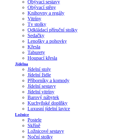
Obývací sestavy
Obývací stěny
Knihovny a regály
Vitríny
Tv stolky
Odkládací příruční stolky
Sedačky
Lenošky a pohovky
Křesla
Taburety
Houpací křesla
Jídelna
Jídelní stoly
Jídelní židle
Příborníky a komody
Jídelní sestavy
Jídelní vitríny
Barový nábytek
Kuchyňské doplňky
Luxusní jídelní lavice
Ložnice
Postele
Skříně
Ložnicové sestavy
Noční stolky