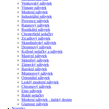
Venkovský nábytek
Vintage nábytek
Moderní nábytek
Industriální nábytek
Provence nábytek
Ratanový nábytek
Rustikální nábytek
Chesterfield sedačky
Zrcadlový nábytek
Skandinávský nábytek
Designový nábytek
Kožené sedačky a nábytek
Masivní nábytek
Skleněný nábytek
Zámecký nábytek
Barokní nábytek
Mramorový nábytek
Orientální nábytek
Lesklý moderní nábytek
Chromový nábytek
Etno nábytek
Buklé sedačky
Moderní nábytek - italský design
Glamour nábytek
Novinky