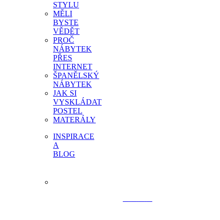
STYLU
MĚLI
BYSTE
VĚDĚT
PROČ
NÁBYTEK
PŘES
INTERNET
ŠPANĚLSKÝ
NÁBYTEK
JAK SI
VYSKLÁDAT
POSTEL
MATERÁLY
INSPIRACE
A
BLOG