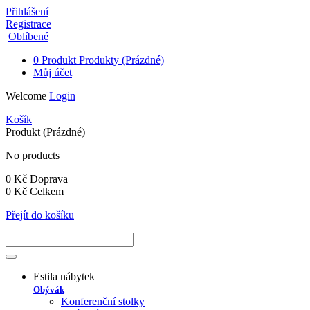
Přihlášení
Registrace
Oblíbené
0
Produkt
Produkty
(Prázdné)
Můj účet
Welcome
Login
Košík
Produkt
(Prázdné)
No products
0 Kč
Doprava
0 Kč
Celkem
Přejít do košíku
Estila nábytek
Obývák
Konferenční stolky