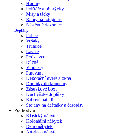
Hodiny
Polštáře a přikrývky
Mísy a tácky
Rámy na fotografie
Nástěnné dekorace
Doplňky
Police
Vešáky
Truhlice
Lavice
Podstavce
Různé
Vinotéky
Paravány
Dekorační dveře a okna
Doplňky do koupelny
Zásuvkové boxy
Kuchyňské doplňky
Krbové nářadí
Stojany na deštníky a časopisy
Podle stylu
Klasický nábytek
Koloniální nábytek
Retro nábytek
Art-deco nábytek