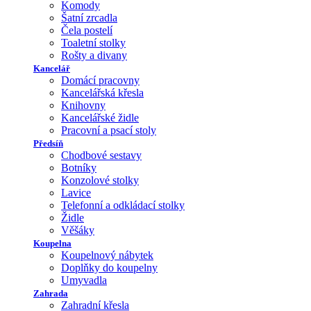
Komody
Šatní zrcadla
Čela postelí
Toaletní stolky
Rošty a divany
Kancelář
Domácí pracovny
Kancelářská křesla
Knihovny
Kancelářské židle
Pracovní a psací stoly
Předsíň
Chodbové sestavy
Botníky
Konzolové stolky
Lavice
Telefonní a odkládací stolky
Židle
Věšáky
Koupelna
Koupelnový nábytek
Doplňky do koupelny
Umyvadla
Zahrada
Zahradní křesla