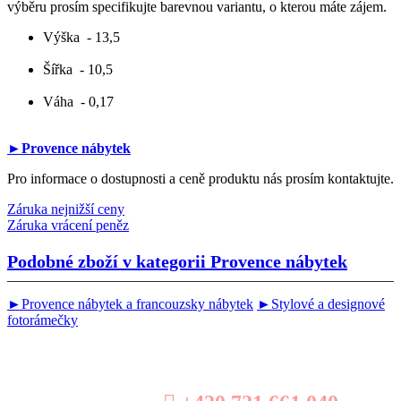
výběru prosím specifikujte barevnou variantu, o kterou máte zájem.
Výška
- 13,5
Šířka
- 10,5
Váha
- 0,17
►Provence nábytek
Pro informace o dostupnosti a ceně produktu nás prosím kontaktujte.
Záruka nejnižší ceny
Záruka vrácení peněz
Podobné zboží v kategorii
Provence nábytek
►Provence nábytek a francouzsky nábytek
►Stylové a designové
fotorámečky