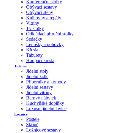
Konferenční stolky
Obývací sestavy
Obývací stěny
Knihovny a regály
Vitríny
Tv stolky
Odkládací příruční stolky
Sedačky
Lenošky a pohovky
Křesla
Taburety
Houpací křesla
Jídelna
Jídelní stoly
Jídelní židle
Příborníky a komody
Jídelní sestavy
Jídelní vitríny
Barový nábytek
Kuchyňské doplňky
Luxusní jídelní lavice
Ložnice
Postele
Skříně
Ložnicové sestavy