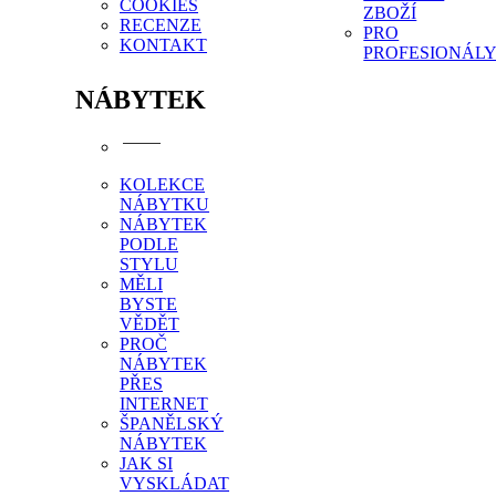
COOKIES
ZBOŽÍ
RECENZE
PRO
KONTAKT
PROFESIONÁL
NÁBYTEK
KOLEKCE
NÁBYTKU
NÁBYTEK
PODLE
STYLU
MĚLI
BYSTE
VĚDĚT
PROČ
NÁBYTEK
PŘES
INTERNET
ŠPANĚLSKÝ
NÁBYTEK
JAK SI
VYSKLÁDAT