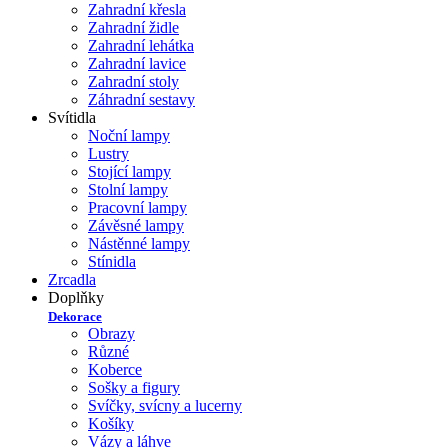
Zahradní křesla
Zahradní židle
Zahradní lehátka
Zahradní lavice
Zahradní stoly
Záhradní sestavy
Svítidla
Noční lampy
Lustry
Stojící lampy
Stolní lampy
Pracovní lampy
Závěsné lampy
Nástěnné lampy
Stínidla
Zrcadla
Doplňky
Dekorace
Obrazy
Různé
Koberce
Sošky a figury
Svíčky, svícny a lucerny
Košíky
Vázy a láhve