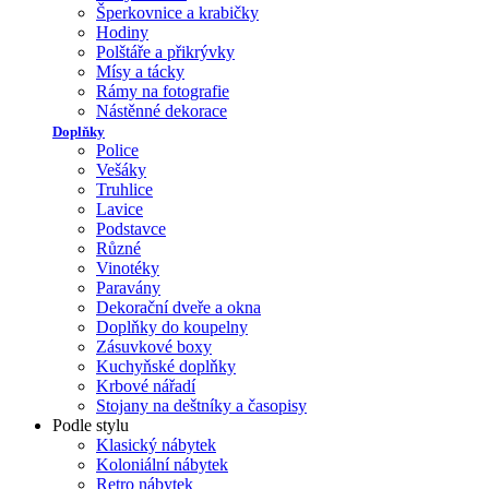
Šperkovnice a krabičky
Hodiny
Polštáře a přikrývky
Mísy a tácky
Rámy na fotografie
Nástěnné dekorace
Doplňky
Police
Vešáky
Truhlice
Lavice
Podstavce
Různé
Vinotéky
Paravány
Dekorační dveře a okna
Doplňky do koupelny
Zásuvkové boxy
Kuchyňské doplňky
Krbové nářadí
Stojany na deštníky a časopisy
Podle stylu
Klasický nábytek
Koloniální nábytek
Retro nábytek