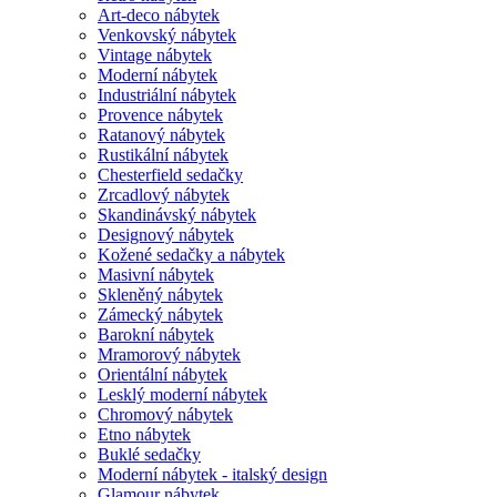
Art-deco nábytek
Venkovský nábytek
Vintage nábytek
Moderní nábytek
Industriální nábytek
Provence nábytek
Ratanový nábytek
Rustikální nábytek
Chesterfield sedačky
Zrcadlový nábytek
Skandinávský nábytek
Designový nábytek
Kožené sedačky a nábytek
Masivní nábytek
Skleněný nábytek
Zámecký nábytek
Barokní nábytek
Mramorový nábytek
Orientální nábytek
Lesklý moderní nábytek
Chromový nábytek
Etno nábytek
Buklé sedačky
Moderní nábytek - italský design
Glamour nábytek