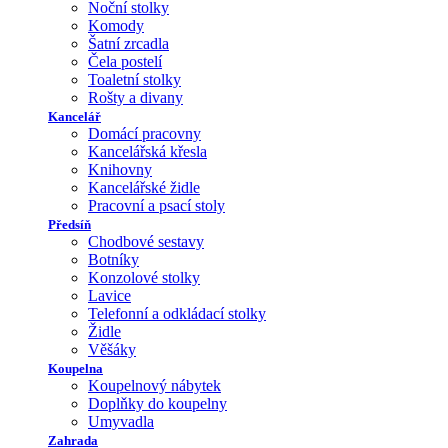
Noční stolky
Komody
Šatní zrcadla
Čela postelí
Toaletní stolky
Rošty a divany
Kancelář
Domácí pracovny
Kancelářská křesla
Knihovny
Kancelářské židle
Pracovní a psací stoly
Předsíň
Chodbové sestavy
Botníky
Konzolové stolky
Lavice
Telefonní a odkládací stolky
Židle
Věšáky
Koupelna
Koupelnový nábytek
Doplňky do koupelny
Umyvadla
Zahrada