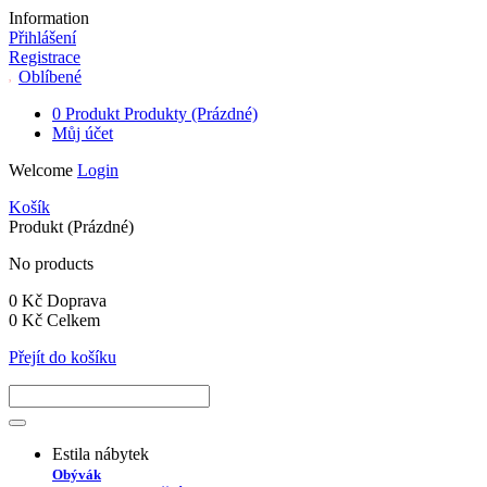
Information
Přihlášení
Registrace
Oblíbené
0
Produkt
Produkty
(Prázdné)
Můj účet
Welcome
Login
Košík
Produkt
(Prázdné)
No products
0 Kč
Doprava
0 Kč
Celkem
Přejít do košíku
Estila nábytek
Obývák