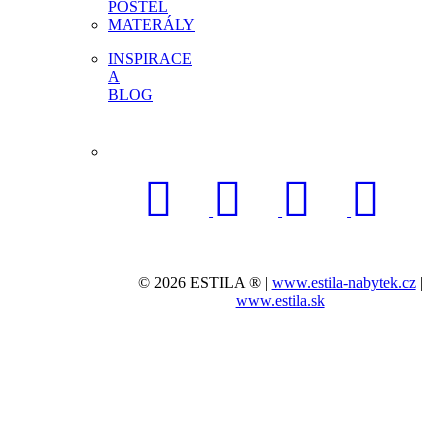
POSTEL
MATERÁLY
INSPIRACE
A
BLOG
© 2026 ESTILA ® |
www.estila-nabytek.cz
|
www.estila.sk