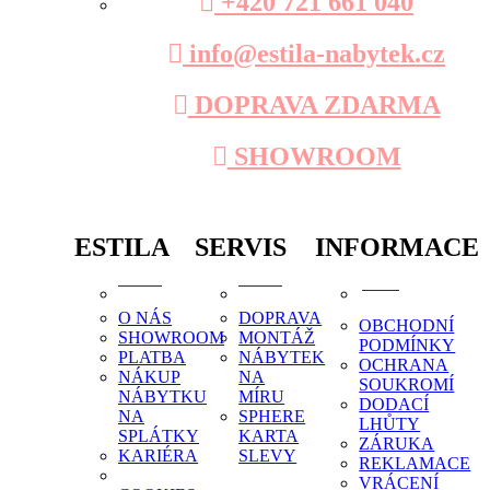
+420 721 661 040
info@estila-nabytek.cz
DOPRAVA ZDARMA
SHOWROOM
ESTILA
SERVIS
INFORMACE
O NÁS
DOPRAVA
OBCHODNÍ
SHOWROOM
MONTÁŽ
PODMÍNKY
PLATBA
NÁBYTEK
OCHRANA
NÁKUP
NA
SOUKROMÍ
NÁBYTKU
MÍRU
DODACÍ
NA
SPHERE
LHŮTY
SPLÁTKY
KARTA
ZÁRUKA
KARIÉRA
SLEVY
REKLAMACE
VRÁCENÍ