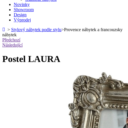
Novinky
Showroom
Design
Výprodej
>
Stylový nábytek podle stylu
>
Provence nábytek a francouzsky
nábytek
Předchozí
Následující
Postel LAURA