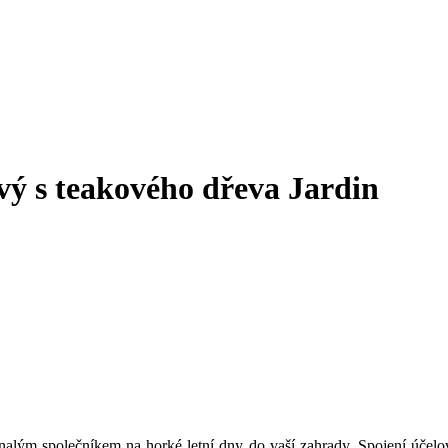
vý s teakového dřeva Jardin
nalým společníkem na horké letní dny do vaší zahrady. Spojení účelo