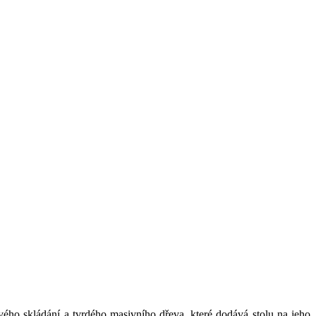
vého skládání a tvrdého masivního dřeva, které dodává stolu na jeho