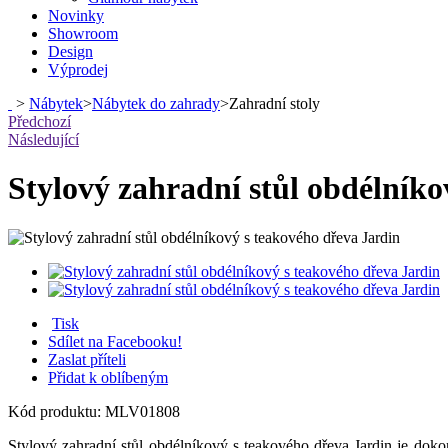
Novinky
Showroom
Design
Výprodej
>
Nábytek
>
Nábytek do zahrady
>
Zahradní stoly
Předchozí
Následující
Stylový zahradní stůl obdélníko
Tisk
Sdílet na Facebooku!
Zaslat příteli
Přidat k oblíbeným
Kód produktu:
MLV01808
Stylový zahradní stůl obdélníkový s teakového dřeva Jardin je doko