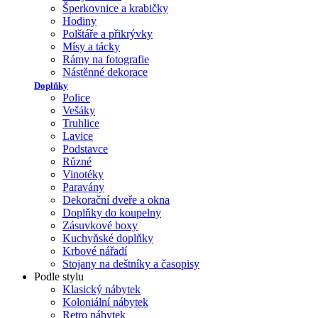
Šperkovnice a krabičky
Hodiny
Polštáře a přikrývky
Mísy a tácky
Rámy na fotografie
Nástěnné dekorace
Doplňky
Police
Vešáky
Truhlice
Lavice
Podstavce
Různé
Vinotéky
Paravány
Dekorační dveře a okna
Doplňky do koupelny
Zásuvkové boxy
Kuchyňské doplňky
Krbové nářadí
Stojany na deštníky a časopisy
Podle stylu
Klasický nábytek
Koloniální nábytek
Retro nábytek