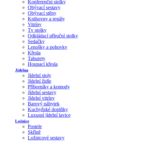
Konferenční stolky
Obývací sestavy
Obývací stěny
Knihovny a regály
Vitríny
Tv stolky
Odkládací příruční stolky
Sedačky
Lenošky a pohovky
Křesla
Taburety
Houpací křesla
Jídelna
Jídelní stoly
Jídelní židle
Příborníky a komody
Jídelní sestavy
Jídelní vitríny
Barový nábytek
Kuchyňské doplňky
Luxusní jídelní lavice
Ložnice
Postele
Skříně
Ložnicové sestavy