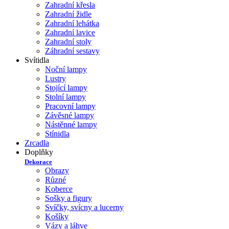
Zahradní křesla
Zahradní židle
Zahradní lehátka
Zahradní lavice
Zahradní stoly
Záhradní sestavy
Svítidla
Noční lampy
Lustry
Stojící lampy
Stolní lampy
Pracovní lampy
Závěsné lampy
Nástěnné lampy
Stínidla
Zrcadla
Doplňky
Dekorace
Obrazy
Různé
Koberce
Sošky a figury
Svíčky, svícny a lucerny
Košíky
Vázy a láhve