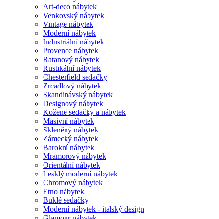
Art-deco nábytek
Venkovský nábytek
Vintage nábytek
Moderní nábytek
Industriální nábytek
Provence nábytek
Ratanový nábytek
Rustikální nábytek
Chesterfield sedačky
Zrcadlový nábytek
Skandinávský nábytek
Designový nábytek
Kožené sedačky a nábytek
Masivní nábytek
Skleněný nábytek
Zámecký nábytek
Barokní nábytek
Mramorový nábytek
Orientální nábytek
Lesklý moderní nábytek
Chromový nábytek
Etno nábytek
Buklé sedačky
Moderní nábytek - italský design
Glamour nábytek