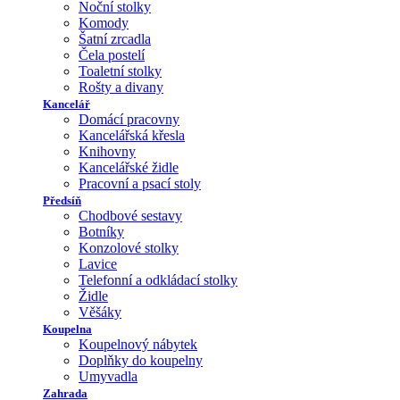
Noční stolky
Komody
Šatní zrcadla
Čela postelí
Toaletní stolky
Rošty a divany
Kancelář
Domácí pracovny
Kancelářská křesla
Knihovny
Kancelářské židle
Pracovní a psací stoly
Předsíň
Chodbové sestavy
Botníky
Konzolové stolky
Lavice
Telefonní a odkládací stolky
Židle
Věšáky
Koupelna
Koupelnový nábytek
Doplňky do koupelny
Umyvadla
Zahrada