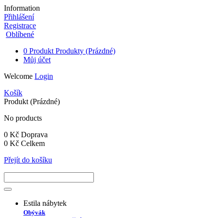
Information
Přihlášení
Registrace
Oblíbené
0
Produkt
Produkty
(Prázdné)
Můj účet
Welcome
Login
Košík
Produkt
(Prázdné)
No products
0 Kč
Doprava
0 Kč
Celkem
Přejít do košíku
Estila nábytek
Obývák