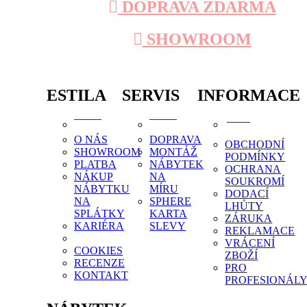
DOPRAVA ZDARMA
SHOWROOM
ESTILA
SERVIS
INFORMACE
O NÁS
DOPRAVA
OBCHODNÍ
SHOWROOM
MONTÁŽ
PODMÍNKY
PLATBA
NÁBYTEK
OCHRANA
NÁKUP
NA
SOUKROMÍ
NÁBYTKU
MÍRU
DODACÍ
NA
SPHERE
LHŮTY
SPLÁTKY
KARTA
ZÁRUKA
KARIÉRA
SLEVY
REKLAMACE
VRÁCENÍ
COOKIES
ZBOŽÍ
RECENZE
PRO
KONTAKT
PROFESIONÁL