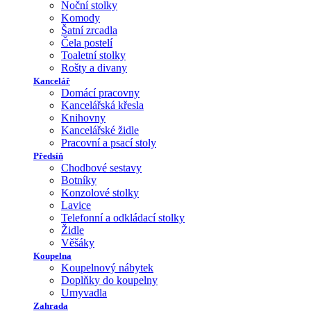
Noční stolky
Komody
Šatní zrcadla
Čela postelí
Toaletní stolky
Rošty a divany
Kancelář
Domácí pracovny
Kancelářská křesla
Knihovny
Kancelářské židle
Pracovní a psací stoly
Předsíň
Chodbové sestavy
Botníky
Konzolové stolky
Lavice
Telefonní a odkládací stolky
Židle
Věšáky
Koupelna
Koupelnový nábytek
Doplňky do koupelny
Umyvadla
Zahrada