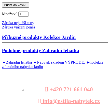
Množství:
Záruka nejnižší ceny
Záruka vrácení peněz
Příbuzné produkty
Kolekce Jardin
Podobné produkty
Zahradní lehátka
►Zahradní lehátka
►Nábytek skladem VÝPRODEJ
►Kolekce
zahradního nábytku Jardin
+420 721 661 040
info@estila-nabytek.cz