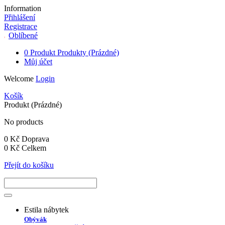
Information
Přihlášení
Registrace
Oblíbené
0
Produkt
Produkty
(Prázdné)
Můj účet
Welcome
Login
Košík
Produkt
(Prázdné)
No products
0 Kč
Doprava
0 Kč
Celkem
Přejít do košíku
Estila nábytek
Obývák