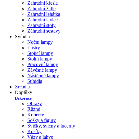
Zahradní křesla
Zahradní židle
Zahradní lehátka
Zahradní lavice
Zahradní stoly
Záhradní sestavy
Svítidla
Noční lampy
Lustry
Stojící lampy
Stolní lampy
Pracovní lampy
Závěsné lampy
Nástěnné lampy
Stínidla
Zrcadla
Doplňky
Dekorace
Obrazy
Různé
Koberce
Sošky a figury
Svíčky, svícny a lucerny
Košíky
Vázy a láhve