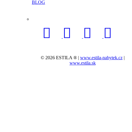
BLOG
© 2026 ESTILA ® |
www.estila-nabytek.cz
|
www.estila.sk