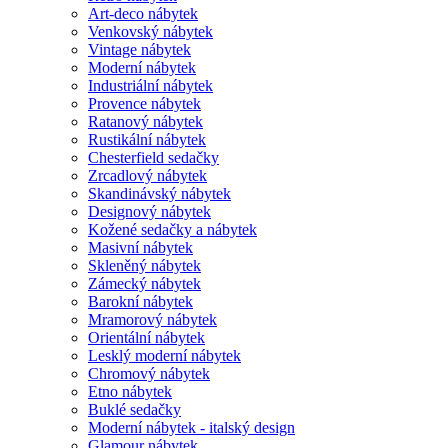
Art-deco nábytek
Venkovský nábytek
Vintage nábytek
Moderní nábytek
Industriální nábytek
Provence nábytek
Ratanový nábytek
Rustikální nábytek
Chesterfield sedačky
Zrcadlový nábytek
Skandinávský nábytek
Designový nábytek
Kožené sedačky a nábytek
Masivní nábytek
Skleněný nábytek
Zámecký nábytek
Barokní nábytek
Mramorový nábytek
Orientální nábytek
Lesklý moderní nábytek
Chromový nábytek
Etno nábytek
Buklé sedačky
Moderní nábytek - italský design
Glamour nábytek