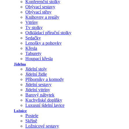
Konferenční stolky
Obývací sestavy
Obývací stěny
Knihovny a regály
Vitríny
Tv stolky
Odkládací příruční stolky
Sedačky
Lenošky a pohovky
Křesla
Taburety
Houpací křesla
Jídelna
Jídelní stoly
Jídelní židle
Příborníky a komody
Jídelní sestavy
Jídelní vitríny
Barový nábytek
Kuchyňské doplňky
Luxusní jídelní lavice
Ložnice
Postele
Skříně
Ložnicové sestavy