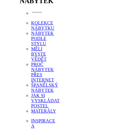
NÁBYTEK
KOLEKCE
NÁBYTKU
NÁBYTEK
PODLE
STYLU
MĚLI
BYSTE
VĚDĚT
PROČ
NÁBYTEK
PŘES
INTERNET
ŠPANĚLSKÝ
NÁBYTEK
JAK SI
VYSKLÁDAT
POSTEL
MATERÁLY
INSPIRACE
A