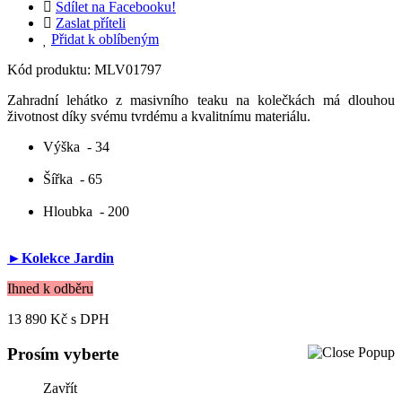
Sdílet na Facebooku!
Zaslat příteli
Přidat k oblíbeným
Kód produktu:
MLV01797
Zahradní lehátko z masivního teaku na kolečkách má dlouhou
životnost díky svému tvrdému a kvalitnímu materiálu.
Výška
- 34
Šířka
- 65
Hloubka
- 200
►Kolekce Jardin
Ihned k odběru
13 890 Kč
s DPH
Prosím vyberte
Zavřít