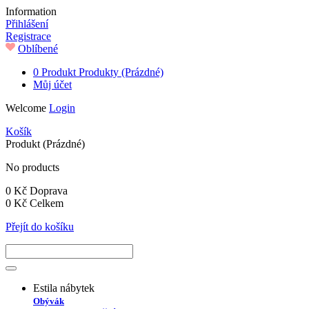
Information
Přihlášení
Registrace
Oblíbené
0
Produkt
Produkty
(Prázdné)
Můj účet
Welcome
Login
Košík
Produkt
(Prázdné)
No products
0 Kč
Doprava
0 Kč
Celkem
Přejít do košíku
Estila nábytek
Obývák