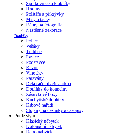
Šperkovnice a krabičky
Hodiny
Polštáře a přikrývky
Mísy a tácky
Rámy na fotografie
Nástěnné dekorace
Doplňky
Police
Vešáky
Truhlice
Lavice
Podstavce
Různé
Vinotéky
Paravány
Dekorační dveře a okna
Doplňky do koupelny
Zásuvkové boxy
Kuchyňské doplňky
Krbové nářadí
Stojany na deštníky a časopisy
Podle stylu
Klasický nábytek
Koloniální nábytek
Retro nábytek