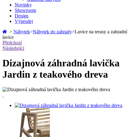
Novinky
Showroom
Design
Výprodej
>
Nábytek
>
Nábytek do zahrady
>
Lavice na terasy a zahradní
lavice
Předchozí
Následující
Dizajnová záhradná lavička
Jardin z teakového dreva