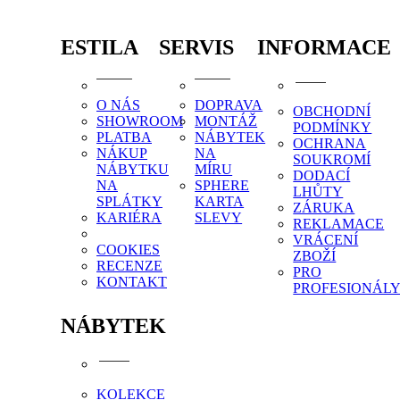
ESTILA
SERVIS
INFORMACE
O NÁS
DOPRAVA
OBCHODNÍ
SHOWROOM
MONTÁŽ
PODMÍNKY
PLATBA
NÁBYTEK
OCHRANA
NÁKUP
NA
SOUKROMÍ
NÁBYTKU
MÍRU
DODACÍ
NA
SPHERE
LHŮTY
SPLÁTKY
KARTA
ZÁRUKA
KARIÉRA
SLEVY
REKLAMACE
VRÁCENÍ
COOKIES
ZBOŽÍ
RECENZE
PRO
KONTAKT
PROFESIONÁL
NÁBYTEK
KOLEKCE