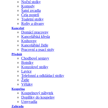
Noční stolky
Komody
Šatní zrcadla
Čela postelí
Toaletní stolky
Rošty a divany
Kancelář
Domácí pracovny
Kancelářská křesla
Knihovny
Kancelářské židle
Pracovní a psací stoly
Předsíň
Chodbové sestavy
Botníky
Konzolové stolky
Lavice
Telefonní a odkládací stolky
Židle
Věšáky
Koupelna
Koupelnový nábytek
Doplňky do koupelny
Umyvadla
Zahrada