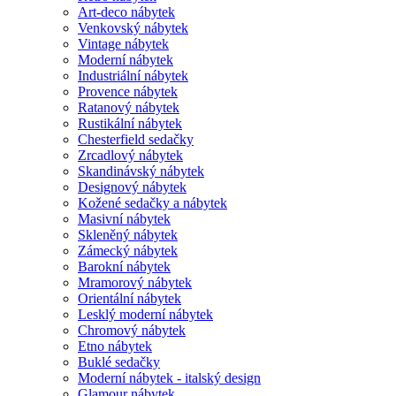
Art-deco nábytek
Venkovský nábytek
Vintage nábytek
Moderní nábytek
Industriální nábytek
Provence nábytek
Ratanový nábytek
Rustikální nábytek
Chesterfield sedačky
Zrcadlový nábytek
Skandinávský nábytek
Designový nábytek
Kožené sedačky a nábytek
Masivní nábytek
Skleněný nábytek
Zámecký nábytek
Barokní nábytek
Mramorový nábytek
Orientální nábytek
Lesklý moderní nábytek
Chromový nábytek
Etno nábytek
Buklé sedačky
Moderní nábytek - italský design
Glamour nábytek