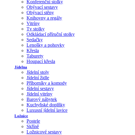
Konferenční stolky
Obývací sestavy
Obývací stěny
Knihovny a regály
Vitríny
Tv stolky
Odkládací příruční stolky
Sedačky
Lenošky a pohovky
Křesla
Taburety
Houpací křesla
Jídelna
Jídelní stoly
Jídelní židle
Příborníky a komody
Jídelní sestavy
Jídelní vitríny
Barový nábytek
Kuchyňské doplňky
Luxusní jídelní lavice
Ložnice
Postele
Skříně
Ložnicové sestavy