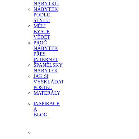
NÁBYTKU
NÁBYTEK
PODLE
STYLU
MĚLI
BYSTE
VĚDĚT
PROČ
NÁBYTEK
PŘES
INTERNET
ŠPANĚLSKÝ
NÁBYTEK
JAK SI
VYSKLÁDAT
POSTEL
MATERÁLY
INSPIRACE
A
BLOG