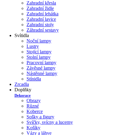
Zahradní křesla
Zahradní židle
Zahradní lehátka
Zahradní lavice
Zahradní stoly
Záhradní sestavy
Svítidla
Noční lampy
Lustry
Stojící lampy
Stolní lampy
Pracovní lampy
Závěsné lampy
Nástěnné lampy
Stínidla
Zrcadla
Doplňky
Dekorace
Obrazy
Různé
Koberce
Sošky a figury
Svíčky, svícny a lucerny
Košíky
Vázy a láhve