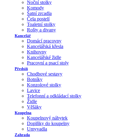
Noční stolky
Komody
Šatní zrcadla
Čela postelí
Toaletní stolky
Rošty a divany
Kancelář
Domácí pracovny
Kancelářská křesla
Knihovny
Kancelářské židle
Pracovní a psací stoly
Předsíň
Chodbové sestavy
Botníky
Konzolové stolky
Lavice
Telefonní a odkládací stolky
Židle
Věšáky
Koupelna
Koupelnový nábytek
Doplňky do koupelny
Umyvadla
Zahrada