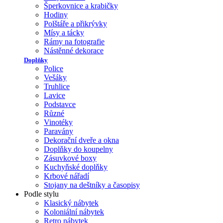
Šperkovnice a krabičky
Hodiny
Polštáře a přikrývky
Mísy a tácky
Rámy na fotografie
Nástěnné dekorace
Doplňky
Police
Vešáky
Truhlice
Lavice
Podstavce
Různé
Vinotéky
Paravány
Dekorační dveře a okna
Doplňky do koupelny
Zásuvkové boxy
Kuchyňské doplňky
Krbové nářadí
Stojany na deštníky a časopisy
Podle stylu
Klasický nábytek
Koloniální nábytek
Retro nábytek