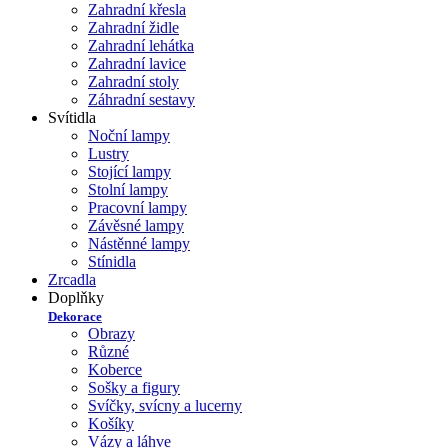
Zahradní křesla
Zahradní židle
Zahradní lehátka
Zahradní lavice
Zahradní stoly
Záhradní sestavy
Svítidla
Noční lampy
Lustry
Stojící lampy
Stolní lampy
Pracovní lampy
Závěsné lampy
Nástěnné lampy
Stínidla
Zrcadla
Doplňky
Dekorace
Obrazy
Různé
Koberce
Sošky a figury
Svíčky, svícny a lucerny
Košíky
Vázy a láhve