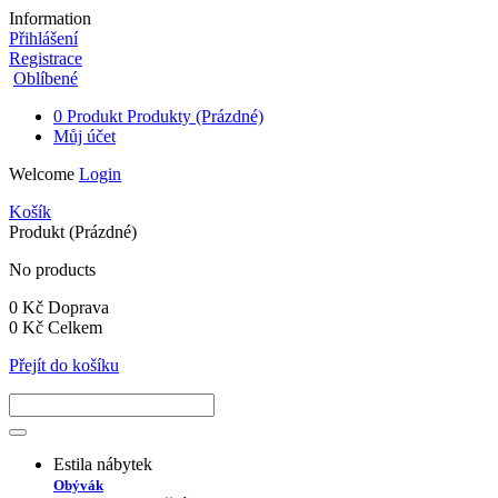
Information
Přihlášení
Registrace
Oblíbené
0
Produkt
Produkty
(Prázdné)
Můj účet
Welcome
Login
Košík
Produkt
(Prázdné)
No products
0 Kč
Doprava
0 Kč
Celkem
Přejít do košíku
Estila nábytek
Obývák