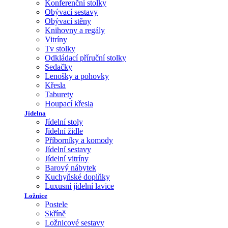
Konferenční stolky
Obývací sestavy
Obývací stěny
Knihovny a regály
Vitríny
Tv stolky
Odkládací příruční stolky
Sedačky
Lenošky a pohovky
Křesla
Taburety
Houpací křesla
Jídelna
Jídelní stoly
Jídelní židle
Příborníky a komody
Jídelní sestavy
Jídelní vitríny
Barový nábytek
Kuchyňské doplňky
Luxusní jídelní lavice
Ložnice
Postele
Skříně
Ložnicové sestavy