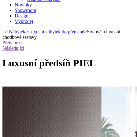
Novinky
Showroom
Design
Výprodej
>
Nábytek
>
Luxusní nábytek do předsíně
>
Stylové a luxusní
chodbové sestavy
Předchozí
Následující
Luxusní předsíň PIEL