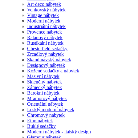
Art-deco nábytek
Venkovský nábytek
Vintage nábytek
Moderní nábytek
Industriální nábytek
Provence nábytek
Ratanový nábytek
Rustikální nábytek
Chesterfield sedačky
Zrcadlový nábytek
Skandinávský nábytek
Designový nábytek
Kožené sedačky a nábytek
Masivní nábytek
Skleněný nábytek
Zámecký nábytek
Barokní nábytek
Mramorový nábytek
Orientální nábytek
Lesklý moderní nábytek
Chromový nábytek
Etno nábytek
Buklé sedačky
Moderní nábytek - italský design
Glamour nábytek