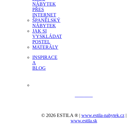
NÁBYTEK
PŘES
INTERNET
ŠPANĚLSKÝ
NÁBYTEK
JAK SI
VYSKLÁDAT
POSTEL
MATERÁLY
INSPIRACE
A
BLOG
© 2026 ESTILA ® |
www.estila-nabytek.cz
|
www.estila.sk