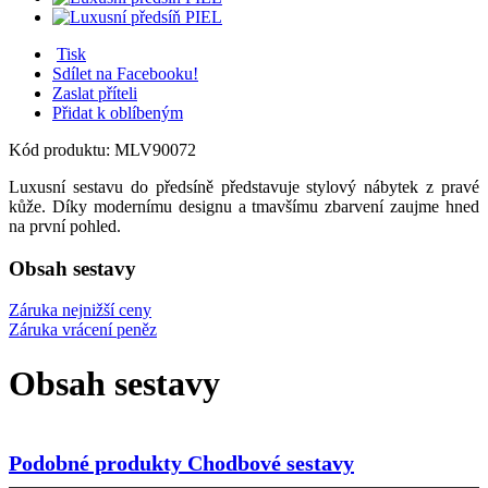
Tisk
Sdílet na Facebooku!
Zaslat příteli
Přidat k oblíbeným
Kód produktu:
MLV90072
Luxusní sestavu do předsíně představuje stylový nábytek z pravé
kůže. Díky modernímu designu a tmavšímu zbarvení zaujme hned
na první pohled.
Obsah sestavy
Záruka nejnižší ceny
Záruka vrácení peněz
Obsah sestavy
Podobné produkty
Chodbové sestavy