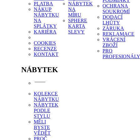
PODMÍNKY
PLATBA
NÁBYTEK
OCHRANA
NÁKUP
NA
SOUKROMÍ
NÁBYTKU
MÍRU
DODACÍ
NA
SPHERE
LHŮTY
SPLÁTKY
KARTA
ZÁRUKA
KARIÉRA
SLEVY
REKLAMACE
VRÁCENÍ
COOKIES
ZBOŽÍ
RECENZE
PRO
KONTAKT
PROFESIONÁL
NÁBYTEK
KOLEKCE
NÁBYTKU
NÁBYTEK
PODLE
STYLU
MĚLI
BYSTE
VĚDĚT
PROČ