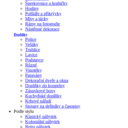
Šperkovnice a krabičky
Hodiny
Polštáře a přikrývky
Mísy a tácky
Rámy na fotografie
Nástěnné dekorace
Doplňky
Police
Vešáky
Truhlice
Lavice
Podstavce
Různé
Vinotéky
Paravány
Dekorační dveře a okna
Doplňky do koupelny
Zásuvkové boxy
Kuchyňské doplňky
Krbové nářadí
Stojany na deštníky a časopisy
Podle stylu
Klasický nábytek
Koloniální nábytek
Retro nábytek