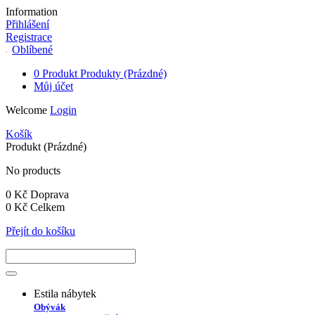
Information
Přihlášení
Registrace
Oblíbené
0
Produkt
Produkty
(Prázdné)
Můj účet
Welcome
Login
Košík
Produkt
(Prázdné)
No products
0 Kč
Doprava
0 Kč
Celkem
Přejít do košíku
Estila nábytek
Obývák