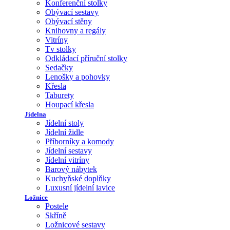
Konferenční stolky
Obývací sestavy
Obývací stěny
Knihovny a regály
Vitríny
Tv stolky
Odkládací příruční stolky
Sedačky
Lenošky a pohovky
Křesla
Taburety
Houpací křesla
Jídelna
Jídelní stoly
Jídelní židle
Příborníky a komody
Jídelní sestavy
Jídelní vitríny
Barový nábytek
Kuchyňské doplňky
Luxusní jídelní lavice
Ložnice
Postele
Skříně
Ložnicové sestavy