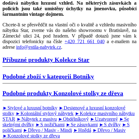
dodává nábytku
luxusní vzhled
. Na některých zásuvkách a
policích jsou také umístěny
úchytky na jmenovku
, působící
šarmantním
vintage dojmem
.
Chcete-li se přesvědčit na vlastní oči o kvalitě a vzhledu masivního
nábytku Star, zveme vás do našeho showroomu v Bratislavě, na
Zámecké ulici 24, pod hradem. V případě dotazů jsme vám k
dispozici telefonicky na čísle
+420 721 661 040
a e-mailem na
adrese
info@estila-nabytek.cz
.
Příbuzné produkty
Kolekce Star
Podobné zboží v kategorii
Botníky
Podobné produkty
Konzolové stolky ze dřeva
►Stylové a luxusní botníky
►Designové a luxusní konzolové
stolky
►Koloniální stylový nábytek
►Kolekce masivního nábytku
STAR
►Nábytek z masivu
►Obdélníkový
►Uzatvorený
►Se
skelnými dvířky
►S nožičkami
►Se zásuvkami
►S dvířky
►S
poličkami
►Dřevo / Masiv - Mindi
►Hnědá
►Dřevo / Masiv
►Konzolové stolky ze dřeva