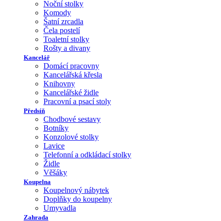
Noční stolky
Komody
Šatní zrcadla
Čela postelí
Toaletní stolky
Rošty a divany
Kancelář
Domácí pracovny
Kancelářská křesla
Knihovny
Kancelářské židle
Pracovní a psací stoly
Předsíň
Chodbové sestavy
Botníky
Konzolové stolky
Lavice
Telefonní a odkládací stolky
Židle
Věšáky
Koupelna
Koupelnový nábytek
Doplňky do koupelny
Umyvadla
Zahrada