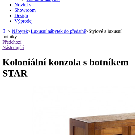
Novinky
Showroom
Design
Výprodej
>
Nábytek
>
Luxusní nábytek do předsíně
>
Stylové a luxusní
botníky
Předchozí
Následující
Koloniální konzola s botníkem
STAR