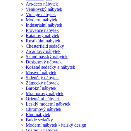
Art-deco nábytek
Venkovský nábytek
Vintage nábytek
Moderní nábytek
Industriální nábytek
Provence nábytek
Ratanový nábytek
Rustikální nábytek
Chesterfield sedačky
Zrcadlový nábytek
Skandinávský nábytek
Designový nábytek
Kožené sedačky a nábytek
Masivní nábytek
Skleněný nábytek
Zámecký nábytek
Barokní nábytek
Mramorový nábytek
Orientální nábytek
Lesklý moderní nábytek
Chromový nábytek
Etno nábytek
Buklé sedačky
Moderní nábytek - italský design
Glamour nábytek