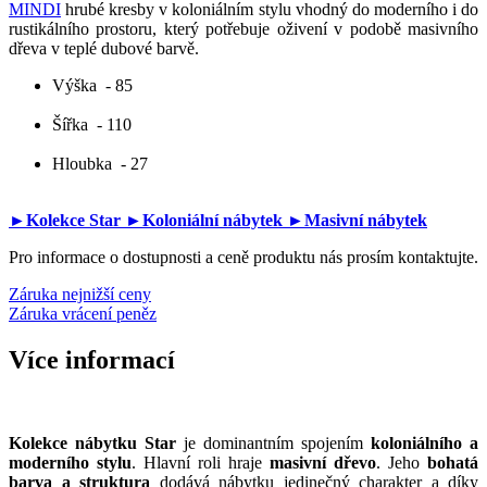
MINDI
hrubé kresby v koloniálním stylu vhodný do moderního i do
rustikálního prostoru, který potřebuje oživení v podobě masivního
dřeva v teplé dubové barvě.
Výška
- 85
Šířka
- 110
Hloubka
- 27
►Kolekce Star
►Koloniální nábytek
►Masivní nábytek
Pro informace o dostupnosti a ceně produktu nás prosím kontaktujte.
Záruka nejnižší ceny
Záruka vrácení peněz
Více informací
Kolekce nábytku Star
je dominantním spojením
koloniálního a
moderního stylu
. Hlavní roli hraje
masivní dřevo
. Jeho
bohatá
barva a struktura
dodává nábytku jedinečný charakter a díky