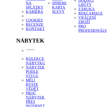
DODACÍ
NA
SPHERE
LHŮTY
SPLÁTKY
KARTA
ZÁRUKA
KARIÉRA
SLEVY
REKLAMACE
VRÁCENÍ
COOKIES
ZBOŽÍ
RECENZE
PRO
KONTAKT
PROFESIONÁL
NÁBYTEK
KOLEKCE
NÁBYTKU
NÁBYTEK
PODLE
STYLU
MĚLI
BYSTE
VĚDĚT
PROČ
NÁBYTEK
PŘES
INTERNET