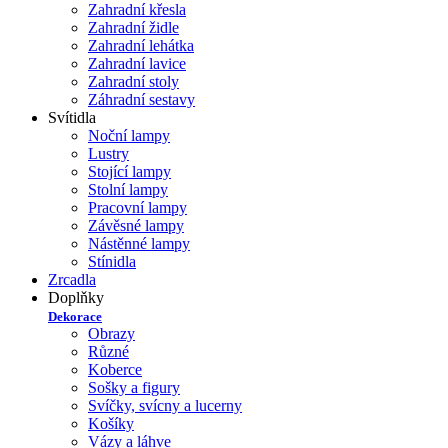
Zahradní křesla
Zahradní židle
Zahradní lehátka
Zahradní lavice
Zahradní stoly
Záhradní sestavy
Svítidla
Noční lampy
Lustry
Stojící lampy
Stolní lampy
Pracovní lampy
Závěsné lampy
Nástěnné lampy
Stínidla
Zrcadla
Doplňky
Dekorace
Obrazy
Různé
Koberce
Sošky a figury
Svíčky, svícny a lucerny
Košíky
Vázy a láhve