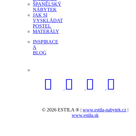
ŠPANĚLSKÝ
NÁBYTEK
JAK SI
VYSKLÁDAT
POSTEL
MATERÁLY
INSPIRACE
A
BLOG
© 2026 ESTILA ® |
www.estila-nabytek.cz
|
www.estila.sk