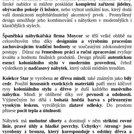
široké nabídce si můžete poskládat
kompletní zařízení jídelny,
obývacího pokoje či ložnice
, nebo vybrat unikátní kus, který dodá
vaší domácnosti nepřehlédnutelný akcentový prvek . Promyšlený
design umožňuje jeho kombinování s nábytkem v modernějších i
klasičtějších stylech.
Španělská nábytkářská firma Moycor
se těší velké oblibě na
celosvětovém trhu díky
designním a výrobním procesům
zachovávajícím tradiční hodnoty
se současnými zdokonalenými
postupy . Důraz na
řemeslnou práci a ruční zpracování
zvyšuje
kvalitu a hodnotu finálních produktů. Design přináší
autentickou
esenci koloniálního stylu v moderním provedení,
čehož
výsledkem je
nadčasový nábytek
, který odolá módním trendům.
Kolekce Star
je vyrobena
ze dřeva mindi
, také známým jako
bílý
cedr
. Použití
luxusních exotických materiálů
patří mezi klíčové
rysy
koloniálního stylu
a
dřevo
je duší každého
masivního
nábytku
. Mindi je oblíbené díky své
pevnosti a odolnosti.
Výjimečným ho dělá i
bohatá hnědá barva s přirozeným
vysokým leskem
, vytvářejícím
zlatavé odlesky
. Do prostoru
přinese
pocit tepla a útulnosti
.
Nábytek má
mohutné siluety
a dominují v něm
striktní rovné
linie, pravé úhly a hladké povrchy.
Úchytky< /strong> jsou
vyrobeny
z bronzu,
který koresponduje s odstíny dřeva a