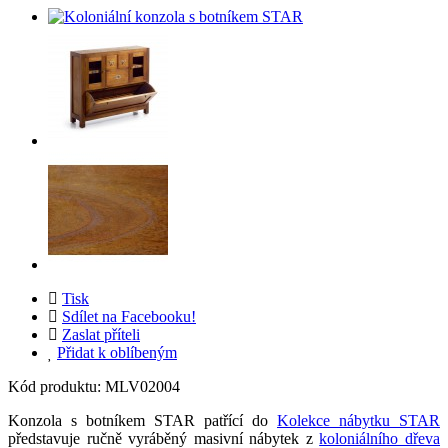
Tisk
Sdílet na Facebooku!
Zaslat příteli
Přidat k oblíbeným
Kód produktu:
MLV02004
Konzola s botníkem STAR patřící do
Kolekce nábytku STAR
představuje ručně vyráběný masivní nábytek z
koloniálního dřeva